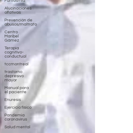
Fantosmia
Alucinaciones
olfativas
Prevención de
abusos/maltrato
Centro
Maribel
Gámez
Terapia
cognitivo-
conductual
tccmontreal
trastorno
depresivo
mayor
Manual para
el paciente
Enuresis
Ejercicio físico
Pandemia
coronavirus
Salud mental