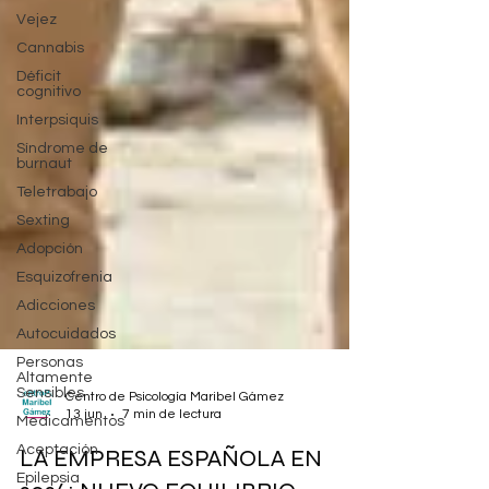
Vejez
Cannabis
Déficit
cognitivo
Interpsiquis
Síndrome de
burnaut
Teletrabajo
Sexting
Adopción
Esquizofrenia
Adicciones
Autocuidados
Personas
Altamente
Sensibles
Medicamentos
Centro de Psicología Maribel Gámez
13 jun
7 min de lectura
Aceptación
Epilepsia