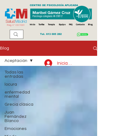
CENTRO DE PSICOLOGÍA APLICADA
Inicio
Tarifas
Terapia
Equipo
FAQ
Contacto
Blog
Reg. n
º
CS11031
Tel.
613 005 282
Blog
Aceptación
Iniciar sesión
Todas las
entradas
locura
enfermedad
mental
Grecia clásica
Juan
Fernández
Blanco
Emociones