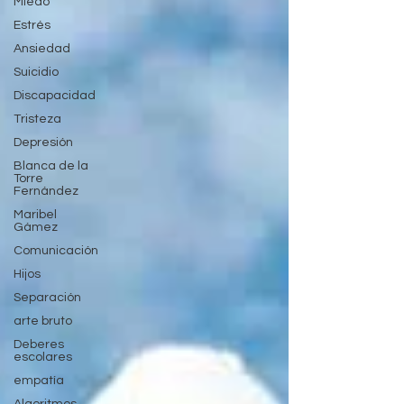
Miedo
Estrés
Ansiedad
Suicidio
Discapacidad
Tristeza
Depresión
Blanca de la
Torre
Fernández
Maribel
Gámez
Comunicación
Hijos
Separación
arte bruto
Deberes
escolares
empatía