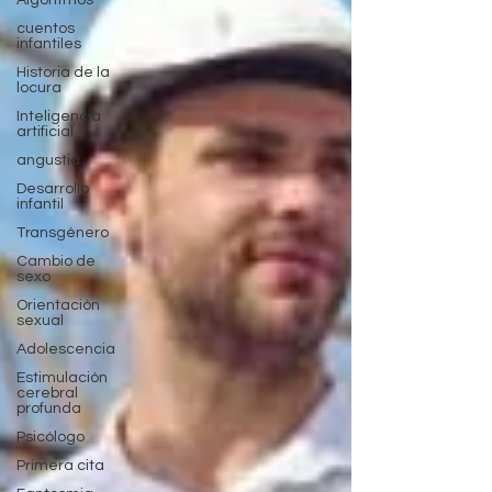
Algoritmos
cuentos
infantiles
Historia de la
locura
Inteligencia
artificial
angustia
Desarrollo
infantil
Transgénero
Cambio de
sexo
Orientación
sexual
Adolescencia
Estimulación
cerebral
profunda
Psicólogo
Primera cita