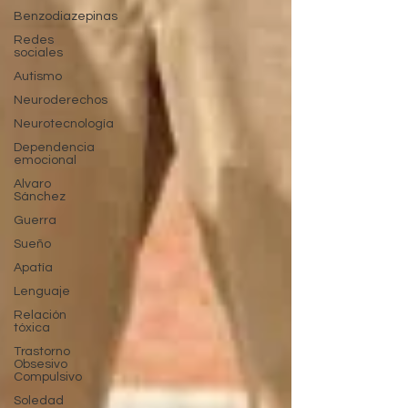
Benzodiazepinas
Redes
sociales
Autismo
Neuroderechos
Neurotecnología
Dependencia
emocional
Alvaro
Sánchez
Guerra
Sueño
Apatía
Lenguaje
Relación
tóxica
Trastorno
Obsesivo
Compulsivo
Soledad