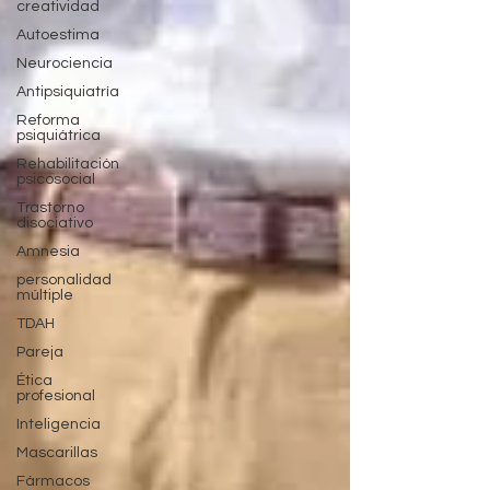
creatividad
Autoestima
Neurociencia
Antipsiquiatría
Reforma
psiquiátrica
Rehabilitación
psicosocial
Trastorno
disociativo
Amnesia
personalidad
múltiple
TDAH
Pareja
Ética
profesional
Inteligencia
Mascarillas
Fármacos