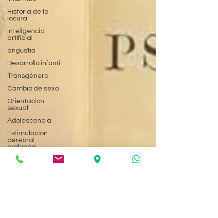
Historia de la
locura
Inteligencia
artificial
angustia
Desarrollo infantil
Transgénero
Cambio de sexo
Orientación
sexual
Adolescencia
Estimulación
cerebral
profunda
Psicólogo
Primera cita
Fantosmia
Alucinaciones
olfativas
Prevención de