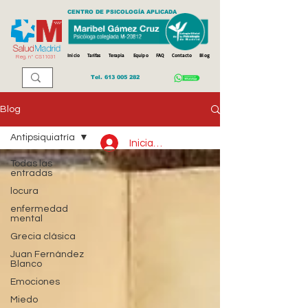
CENTRO DE PSICOLOGÍA APLICADA
Inicio
Tarifas
Terapia
Equipo
FAQ
Contacto
Blog
Reg. n
º
CS11031
Tel.
613 005 282
Blog
Antipsiquiatría
Iniciar sesión
Todas las
entradas
locura
enfermedad
mental
Grecia clásica
Juan Fernández
Blanco
Emociones
Miedo