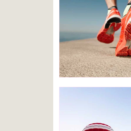
Blanca de la Torre Fernández
Deberes escolares
empatía
angustia
Desarrollo infantil