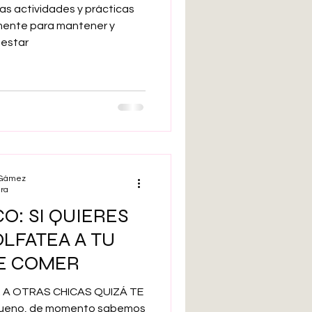
las actividades y prácticas
mente para mantener y
nestar
l Gámez
ura
O: SI QUIERES
OLFATEA A TU
DE COMER
AR A OTRAS CHICAS QUIZÁ TE
Bueno, de momento sabemos