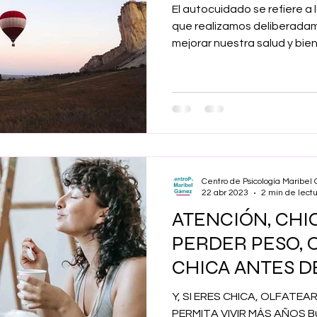
El autocuidado se refiere a 
que realizamos deliberada
mejorar nuestra salud y bie
Centro de Psicología Maribe
22 abr 2023
2 min de lect
ATENCIÓN, CHIC
PERDER PESO, 
CHICA ANTES 
Y, SI ERES CHICA, OLFATE
PERMITA VIVIR MÁS AÑOS 