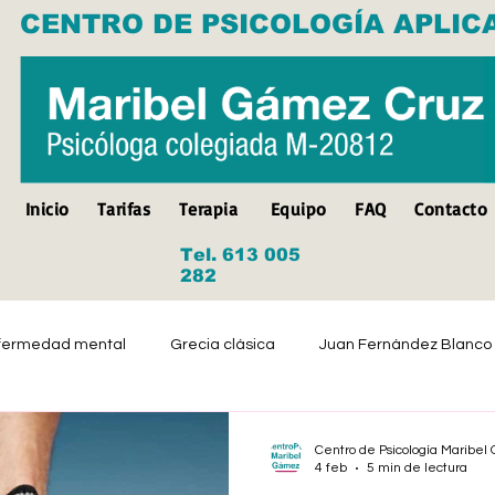
CENTRO DE PSICOLOGÍA APLIC
Inicio
Tarifas
Terapia
Equipo
FAQ
Contacto
Tel. 613 005
282
fermedad mental
Grecia clásica
Juan Fernández Blanco
Suicidio
Discapacidad
Tristeza
Depresión
Centro de Psicología Maribe
4 feb
5 min de lectura