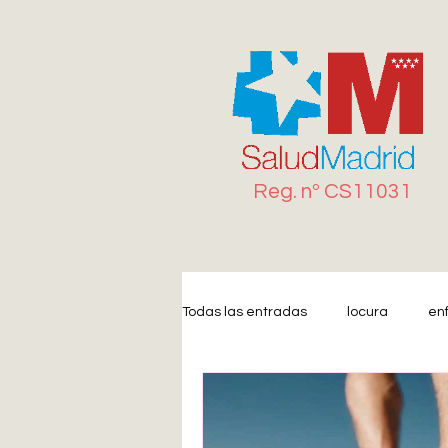
Reg. n
º
CS11031
Todas las entradas
locura
en
Miedo
Estrés
Ansiedad