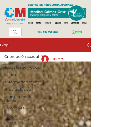
CENTRO DE PSICOLOGÍA APLICADA
Inicio
Tarifas
Terapia
Equipo
FAQ
Contacto
Blog
Reg. n
º
CS11031
Tel.
613 005 282
Blog
Orientación sexual
Iniciar sesión
Todas las entradas
locura
enfermedad mental
Grecia clásica
Juan Fernández
Blanco
Emociones
Miedo
Estrés