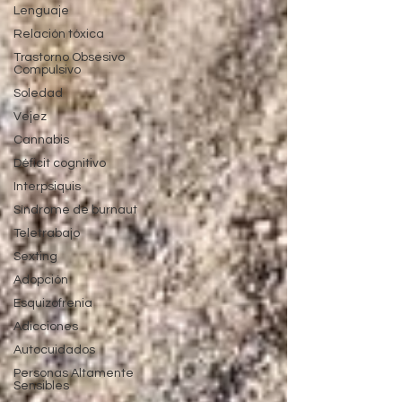
Lenguaje
Relación tóxica
Trastorno Obsesivo
Compulsivo
Soledad
Vejez
Cannabis
Déficit cognitivo
Interpsiquis
Síndrome de burnaut
Teletrabajo
Sexting
Adopción
Esquizofrenia
Adicciones
Autocuidados
Personas Altamente
Sensibles