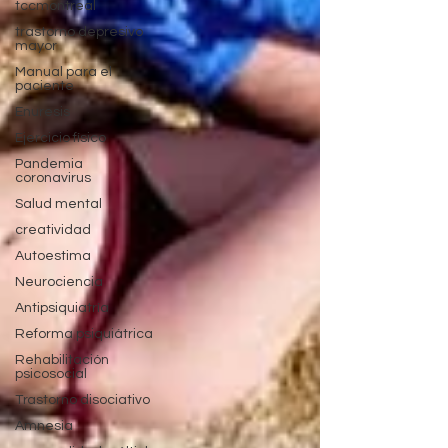
tccmontreal
trastorno depresivo
mayor
Manual para el
paciente
Enuresis
Ejercicio físico
Pandemia
coronavirus
Salud mental
creatividad
Autoestima
Neurociencia
Antipsiquiatría
Reforma psiquiátrica
Rehabilitación
psicosocial
Trastorno disociativo
Amnesia