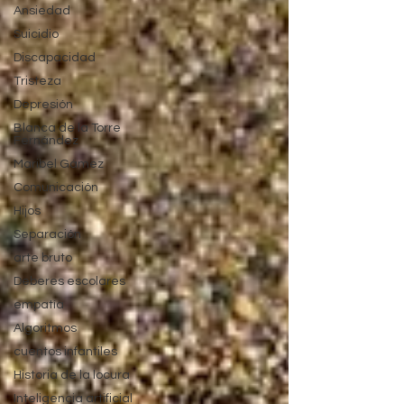
Ansiedad
Suicidio
Discapacidad
Tristeza
Depresión
Blanca de la Torre
Fernández
Maribel Gámez
Comunicación
Hijos
Separación
arte bruto
Deberes escolares
empatía
Algoritmos
cuentos infantiles
Historia de la locura
Inteligencia artificial