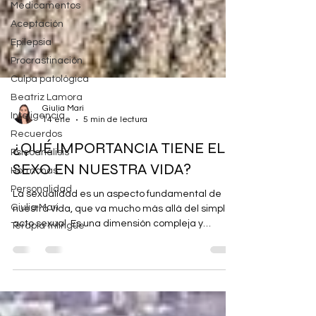
Medicamentos
Aceptación
Epilepsia
Procrastinación
Culpa patológica
Beatriz Lamora
Inteligencia
Recuerdos
Giulia Mari
14 ene
5 min de lectura
Psicoanálisis
¿QUÉ IMPORTANCIA TIENE EL
Hormonas
Personalidad
SEXO EN NUESTRA VIDA?
Giulia Mari
La sexualidad es un aspecto fundamental de
Terapia trilingüe
nuestra vida, que va mucho más allá del simple
acto sexual. Es una dimensión compleja y
multidimensional que concierne no sólo al
cuerpo, sino también a la mente, a las
emociones y, sobre todo, a nuestra identidad.
Cuando se habla de sexo, a menudo se piensa,