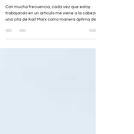
ALIENACIÓN: DE MARX A
CHATGPT Y GEMINI
Con mucha frecuencia, cada vez que estoy
trabajando en un artículo me viene a la cabeza
una cita de Karl Marx como manera óptima de
iniciar una reflexión sobre el asunto en cuestión.
No porque sea marxista (aunque sí lo fui, hace ya
muchos años, y sigo compartiendo con el filósofo
alemán una visión materialista de la realidad),
sino porque es un autor especialmente
omnicomprensivo.