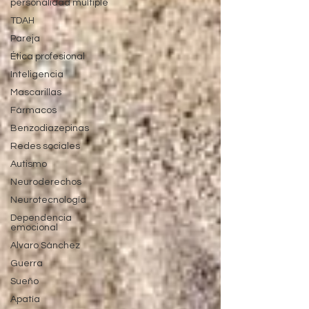
personalidad múltiple
TDAH
Pareja
Ética profesional
Inteligencia
Mascarillas
Fármacos
Benzodiazepinas
Redes sociales
Autismo
Neuroderechos
Neurotecnología
Dependencia
emocional
Alvaro Sánchez
Guerra
Sueño
Apatía