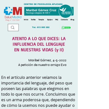
CENTRO DE PSICOLOGÍA APLICADA
Inicio
Tarifas
Terapia
Equipo
FAQ
Contacto
Blog
Reg. n
º
CS11031
Tel.
613 005 282
ATENTO A LO QUE DICES: LA
INFLUENCIA DEL LENGUAJE
EN NUESTRAS VIDAS (y II)
Maribel Gámez, 4-5-2022
A petición de nuestra amiga Eva
En el artículo anterior veíamos la
importancia del lenguaje, del peso que
poseen las palabras que elegimos en
todo lo que nos ocurre. Concluimos que
es un arma poderosa que, dependiendo
de cómo la usemos nos puede ayudar o