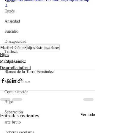
Miedo
4
Estrés
Ansiedad
Suicidio
Discapacidad
Maribel Gámez
hijos
Extraescolares
Tristeza
Hijos
Maribel Gámez
Depresión
Desarrollo infantil
Blanca de la Torre Fernández
Maribel Gámez
Comunicación
Hijos
Separación
Entradas recientes
Ver todo
arte bruto
Deberes escolares