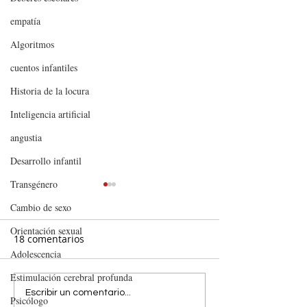
empatía
Algoritmos
cuentos infantiles
Historia de la locura
Inteligencia artificial
angustia
Desarrollo infantil
Transgénero
Cambio de sexo
Orientación sexual
18 comentarios
Adolescencia
Estimulación cerebral profunda
CUANDO LAS
XXXI Noche de l
Escribir un comentario...
Psicólogo