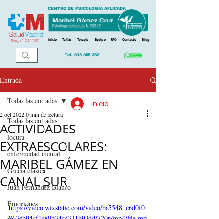
CENTRO DE PSICOLOGÍA APLICADA
Inicio
Tarifas
Terapia
Equipo
FAQ
Contacto
Blog
Reg. n
º
CS11031
Tel.
613 005 282
Entrada
Todas las entradas
Iniciar sesión
2 oct 2022
0 min de lectura
Todas las entradas
ACTIVIDADES
locura
EXTRAESCOLARES:
enfermedad mental
MARIBEL GÁMEZ EN
Grecia clásica
CANAL SUR
Juan Fernández Blanco
Emociones
https://video.wixstatic.com/video/ba5548_c6d0f0
863db94cf1a80b34cd331b93dd/720p/mp4/file.mp