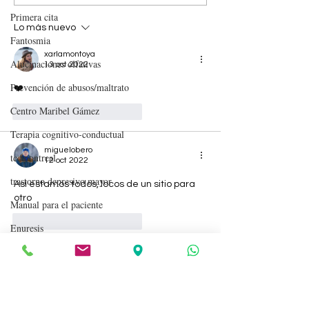
VACACIONES NO SON
Psicología del 
Primera cita
TAN IDÍLICAS
Madrid
Lo más nuevo
Fantosmia
xarlamontoya
Alucinaciones olfativas
13 oct 2022
Prevención de abusos/maltrato
❤️
Centro Maribel Gámez
Me gusta
Reaccionar
Terapia cognitivo-conductual
miguelobero
tccmontreal
12 oct 2022
trastorno depresivo mayor
Así estamos todos, locos de un sitio para 
otro
Manual para el paciente
Me gusta
Reaccionar
Enuresis
Ejercicio físico
bar_tender
12 oct 2022
Pandemia coronavirus
🌈
Salud mental