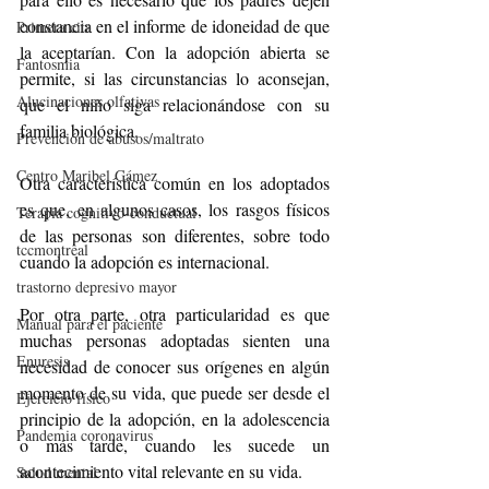
constancia en el informe de idoneidad de que 
Primera cita
la aceptarían. Con la adopción abierta se 
Fantosmia
permite, si las circunstancias lo aconsejan, 
Alucinaciones olfativas
que el niño siga relacionándose con su 
familia biológica.
Prevención de abusos/maltrato
Centro Maribel Gámez
Otra característica común en los adoptados 
es que, en algunos casos, los rasgos físicos 
Terapia cognitivo-conductual
de las personas son diferentes, sobre todo 
tccmontreal
cuando la adopción es internacional.
trastorno depresivo mayor
Por otra parte, otra particularidad es que 
Manual para el paciente
muchas personas adoptadas sienten una 
Enuresis
necesidad de conocer sus orígenes en algún 
momento de su vida, que puede ser desde el 
Ejercicio físico
principio de la adopción, en la adolescencia 
Pandemia coronavirus
o más tarde, cuando les sucede un 
acontecimiento vital relevante en su vida. 
Salud mental