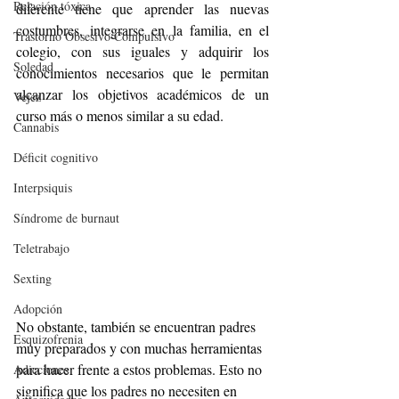
Relación tóxica
diferente tiene que aprender las nuevas 
costumbres, integrarse en la familia, en el 
Trastorno Obsesivo Compulsivo
colegio, con sus iguales y adquirir los 
Soledad
conocimientos necesarios que le permitan 
alcanzar los objetivos académicos de un 
Vejez
curso más o menos similar a su edad.
Cannabis
Déficit cognitivo
Interpsiquis
Síndrome de burnaut
Teletrabajo
Sexting
Adopción
No obstante, también se encuentran padres 
Esquizofrenia
muy preparados y con muchas herramientas 
para hacer frente a estos problemas. Esto no 
Adicciones
significa que los padres no necesiten en 