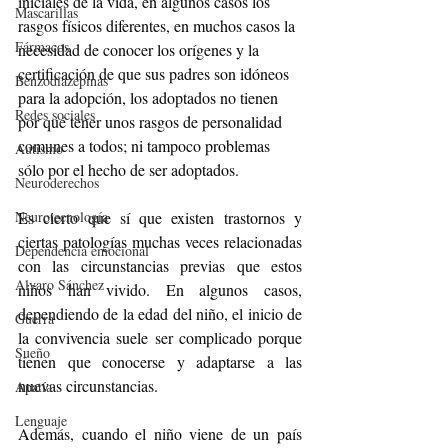
iniciales de la vida, en algunos casos los 
Mascarillas
rasgos físicos diferentes, en muchos casos la 
Fármacos
necesidad de conocer los orígenes y la 
certificación de que sus padres son idóneos 
Benzodiazepinas
para la adopción, los adoptados no tienen 
Redes sociales
por qué tener unos rasgos de personalidad 
comunes a todos; ni tampoco problemas 
Autismo
sólo por el hecho de ser adoptados. 
Neuroderechos
Es cierto que sí que existen trastornos y 
Neurotecnología
ciertas patologías muchas veces relacionadas 
Dependencia emocional
con las circunstancias previas que estos 
Alvaro Sánchez
niños han vivido. En algunos casos, 
dependiendo de la edad del niño, el inicio de 
Guerra
la convivencia suele ser complicado porque 
Sueño
tienen que conocerse y adaptarse a las 
nuevas circunstancias. 
Apatía
Lenguaje
Además, cuando el niño viene de un país 