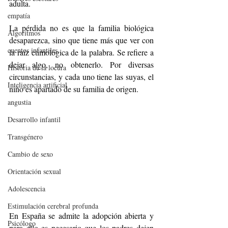
adulta. 
empatía
La pérdida no es que la familia biológica 
Algoritmos
desaparezca, sino que tiene más que ver con 
cuentos infantiles
la raíz etimológica de la palabra. Se refiere a 
dejar algo, no obtenerlo. Por diversas 
Historia de la locura
circunstancias, y cada uno tiene las suyas, el 
Inteligencia artificial
niño es apartado de su familia de origen.
angustia
Desarrollo infantil
Transgénero
Cambio de sexo
Orientación sexual
Adolescencia
Estimulación cerebral profunda
En España se admite la adopción abierta y 
Psicólogo
para ello es necesario que los padres dejen 