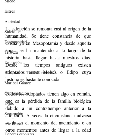
Miedo
Estrés
Ansiedad
La adopción se remonta casi al origen de la 
Suicidio
humanidad. Se tiene constancia de que 
Discapacidad
existía ya en Mesopotamia y desde aquella 
época se ha mantenido a lo largo de la 
Tristeza
historia hasta llegar hasta nuestros días. 
Depresión
Desde los tiempos antiguos existen 
adoptados como Moisés o Edipo cuya 
Blanca de la Torre Fernández
historia es bastante conocida. 
Maribel Gámez
Comunicación
Todos los adoptados tienen algo en común, 
que es la pérdida de la familia biológica 
Hijos
debido a un contratiempo anterior a la 
Separación
adopción. A veces la circunstancia adversa 
se da en el momento del nacimiento o en 
arte bruto
otros momentos antes de llegar a la edad 
Deberes escolares