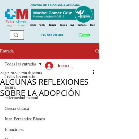
CENTRO DE PSICOLOGÍA APLICADA
Inicio
Tarifas
Terapia
Equipo
FAQ
Contacto
Blog
Reg. n
º
CS11031
Tel.
613 005 282
Entrada
Todas las entradas
Iniciar sesión
22 jun 2022
3 min de lectura
Todas las entradas
ALGUNAS REFLEXIONES
locura
SOBRE LA ADOPCIÓN
enfermedad mental
Grecia clásica
Juan Fernández Blanco
Emociones