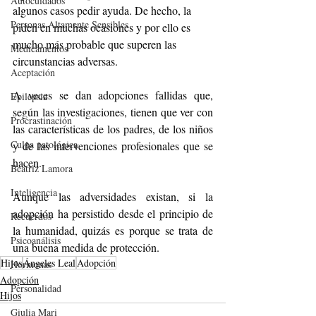
Autocuidados
algunos casos pedir ayuda. De hecho, la 
Personas Altamente Sensibles
piden en muchas ocasiones y por ello es 
mucho más probable que superen las 
Medicamentos
circunstancias adversas.
Aceptación
A veces se dan adopciones fallidas que, 
Epilepsia
según las investigaciones, tienen que ver con 
Procrastinación
las características de los padres, de los niños 
Culpa patológica
y de las intervenciones profesionales que se 
hacen. 
Beatriz Lamora
Inteligencia
Aunque las adversidades existan, si la 
adopción ha persistido desde el principio de 
Recuerdos
la humanidad, quizás es porque se trata de 
Psicoanálisis
una buena medida de protección.
Hijos
Ángeles Leal
Adopción
Hormonas
Adopción
Personalidad
Hijos
Giulia Mari