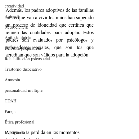
creatividad
Además, los padres adoptivos de las familias 
Autoestima
en las que van a vivir los niños han superado 
un proceso de idoneidad que certifica que 
Neurociencia
reúnen las cualidades para adoptar. Estos 
Antipsiquiatría
padres son evaluados por psicólogos y 
trabajadores sociales, que son los que 
Reforma psiquiátrica
acreditan que son válidos para la adopción.
Rehabilitación psicosocial
Trastorno disociativo
Amnesia
personalidad múltiple
TDAH
Pareja
Ética profesional
Aparte de la pérdida en los momentos 
Inteligencia