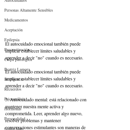
Autocuidados
Personas Altamente Sensibles
Medicamentos
Aceptación
Epilepsia
El autocuidado emocional también puede 
Procrastinación
implicar establecer límites saludables y 
aprender a decir "no" cuando es necesario.
Culpa patológica
Beatriz Lamora
El autocuidado emocional también puede 
implicar establecer límites saludables y 
Inteligencia
aprender a decir "no" cuando es necesario.
Recuerdos
Psicoanálisis
3. Autocuidado mental: está relacionado con 
mantener nuestra mente activa y 
Hormonas
comprometida. Leer, aprender algo nuevo, 
Personalidad
resolver problemas y mantener 
conversaciones estimulantes son maneras de 
Giulia Mari