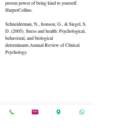
proven power of being kind to yourself. 
HarperCollins.
Schneiderman, N., Ironson, G., & Siegel, S. 
D. (2005). Stress and health: Psychological, 
behavioral, and biological 
determinants.Annual Review of Clinical 
Psychology.
Brown, K. W., & Ryan, R. M. (2003). The 
benefits of being present: Mindfulness and 