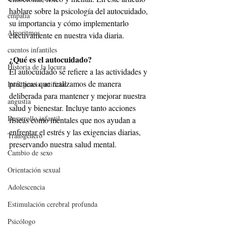
hablare sobre la psicología del autocuidado, 
empatía
su importancia y cómo implementarlo 
Algoritmos
efectivamente en nuestra vida diaria.
cuentos infantiles
¿Qué es el autocuidado?
Historia de la locura
El autocuidado se refiere a las actividades y 
prácticas que realizamos de manera 
Inteligencia artificial
deliberada para mantener y mejorar nuestra 
angustia
salud y bienestar. Incluye tanto acciones 
Desarrollo infantil
físicas como mentales que nos ayudan a 
enfrentar el estrés y las exigencias diarias, 
Transgénero
preservando nuestra salud mental.
Cambio de sexo
Orientación sexual
Adolescencia
Estimulación cerebral profunda
Psicólogo