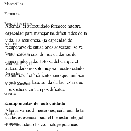
Mascarillas
Fármacos
Benzodiazepinas
Además, el autocuidado fortalece nuestra 
capacidad para manejar las dificultades de la 
Redes sociales
vida. La resiliencia, (la capacidad de 
Autismo
recuperarse de situaciones adversas), se ve 
Neuroderechos
incrementada cuando nos cuidamos de 
manera adecuada. Esto se debe a que el 
Neurotecnología
autocuidado no solo mejora nuestro estado 
Dependencia emocional
de ánimo en el momento, sino que también 
construye una base sólida de bienestar que 
Alvaro Sánchez
nos sostiene en tiempos difíciles.
Guerra
Componentes del autocuidado
Sueño
Abarca varias dimensiones, cada una de las 
Apatía
cuales es esencial para el bienestar integral:
Lenguaje
1. Autocuidado físico: incluye prácticas 