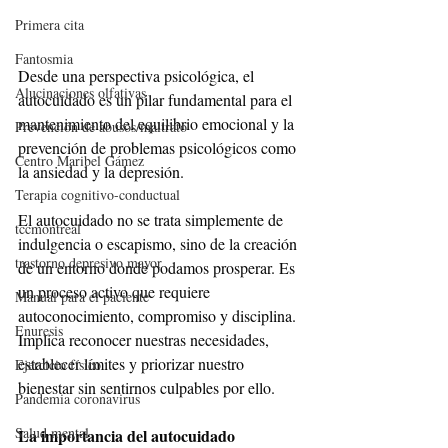
Primera cita
Fantosmia
Desde una perspectiva psicológica, el 
Alucinaciones olfativas
autocuidado es un pilar fundamental para el 
mantenimiento del equilibrio emocional y la 
Prevención de abusos/maltrato
prevención de problemas psicológicos como 
Centro Maribel Gámez
la ansiedad y la depresión.
Terapia cognitivo-conductual
El autocuidado no se trata simplemente de 
tccmontreal
indulgencia o escapismo, sino de la creación 
trastorno depresivo mayor
de un entorno donde podamos prosperar. Es 
un proceso activo que requiere 
Manual para el paciente
autoconocimiento, compromiso y disciplina. 
Enuresis
Implica reconocer nuestras necesidades, 
establecer límites y priorizar nuestro 
Ejercicio físico
bienestar sin sentirnos culpables por ello.
Pandemia coronavirus
Salud mental
La importancia del autocuidado