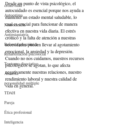
Desde un punto de vista psicológico, el 
creatividad
autocuidado es esencial porque nos ayuda a 
Autoestima
mantener un estado mental saludable, lo 
cual es crucial para funcionar de manera 
Neurociencia
efectiva en nuestra vida diaria. El estrés 
Antipsiquiatría
crónico y la falta de atención a nuestras 
necesidades pueden llevar al agotamiento 
Reforma psiquiátrica
emocional, la ansiedad y la depresión. 
Rehabilitación psicosocial
Cuando no nos cuidamos, nuestros recursos 
Trastorno disociativo
psicológicos se agotan, lo que afecta 
negativamente nuestras relaciones, nuestro 
Amnesia
rendimiento laboral y nuestra calidad de 
personalidad múltiple
vida en general.
TDAH
Pareja
Ética profesional
Inteligencia