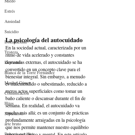
Miedo
Estrés
Ansiedad
Suicidio
La psicología del autocuidado
Discapacidad
En la sociedad actual, caracterizada por un 
Tristeza
ritmo de vida acelerado y constantes 
demandas externas, el autocuidado se ha 
Depresión
convertido en un concepto clave para el 
Blanca de la Torre Fernández
bienestar integral. Sin embargo, a menudo 
Maribel Gámez
es malentendido o subestimado, reducido a 
meros actos superficiales como tomar un 
Comunicación
baño caliente o descansar durante el fin de 
Hijos
semana. En realidad, el autocuidado va 
mucho más allá; es un conjunto de prácticas 
Separación
profundamente arraigadas en la psicología 
arte bruto
que nos permite mantener nuestro equilibrio 
Deberes escolares
emocional, físico y mental. En este artículo 