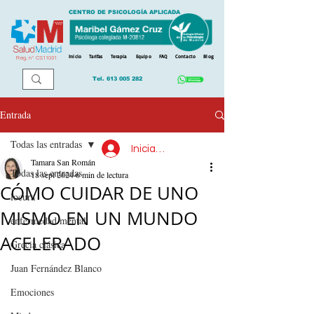
CENTRO DE PSICOLOGÍA APLICADA
Inicio
Tarifas
Terapia
Equipo
FAQ
Contacto
Blog
Reg. n
º
CS11031
Tel.
613 005 282
Entrada
Todas las entradas
Iniciar sesión
Tamara San Román
Todas las entradas
18 sept 2024
6 min de lectura
CÓMO CUIDAR DE UNO
locura
MISMO EN UN MUNDO
enfermedad mental
ACELERADO
Grecia clásica
Juan Fernández Blanco
Emociones