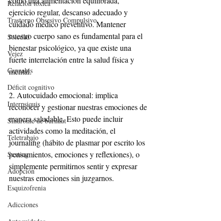
como una alimentación equilibrada, 
Relación tóxica
ejercicio regular, descanso adecuado y 
Trastorno Obsesivo Compulsivo
cuidado médico preventivo. Mantener 
nuestro cuerpo sano es fundamental para el 
Soledad
bienestar psicológico, ya que existe una 
Vejez
fuerte interrelación entre la salud física y 
Cannabis
mental.
Déficit cognitivo
2. Autocuidado emocional: implica 
Interpsiquis
reconocer y gestionar nuestras emociones de 
manera saludable. Esto puede incluir 
Síndrome de burnaut
actividades como la meditación, el 
Teletrabajo
journaling (hábito de plasmar por escrito los 
pensamientos, emociones y reflexiones), o 
Sexting
simplemente permitirnos sentir y expresar 
Adopción
nuestras emociones sin juzgarnos. 
Esquizofrenia
Adicciones