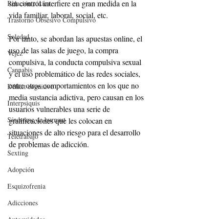
sin control interfiere en gran medida en la 
Relación tóxica
vida familiar, laboral, social, etc.
Trastorno Obsesivo Compulsivo
Soledad
Por tanto, se abordan las apuestas online, el 
uso de las salas de juego, la compra 
Vejez
compulsiva, la conducta compulsiva sexual 
Cannabis
y el uso problemático de las redes sociales, 
entre otros comportamientos en los que no 
Déficit cognitivo
media sustancia adictiva, pero causan en los 
Interpsiquis
usuarios vulnerables una serie de 
Síndrome de burnaut
gratificaciones que les colocan en 
situaciones de alto riesgo para el desarrollo 
Teletrabajo
de problemas de adicción.
Sexting
Adopción
Esquizofrenia
Adicciones