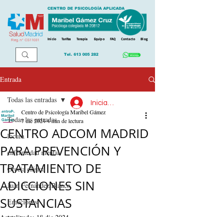
CENTRO DE PSICOLOGÍA APLICADA
Inicio
Tarifas
Terapia
Equipo
FAQ
Contacto
Blog
Reg. n
º
CS11031
Tel.
613 005 282
Entrada
Todas las entradas
Iniciar sesión
Centro de Psicología Maribel Gámez
Todas las entradas
7 dic 2024
4 min de lectura
CENTRO ADCOM MADRID
locura
PARA PREVENCIÓN Y
enfermedad mental
TRATAMIENTO DE
Grecia clásica
ADICCIONES SIN
Juan Fernández Blanco
SUSTANCIAS
Emociones