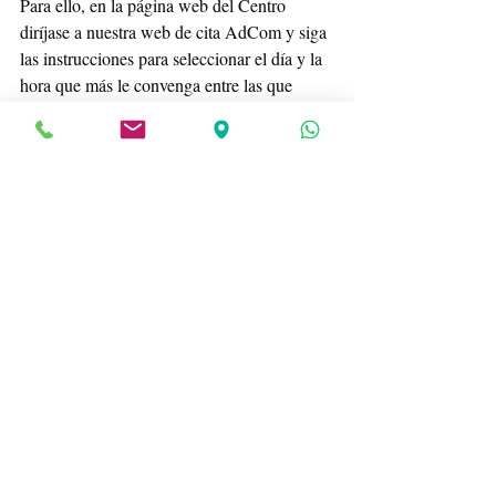
Para ello, en la página web del Centro 
diríjase a nuestra web de cita AdCom y siga 
las instrucciones para seleccionar el día y la 
hora que más le convenga entre las que 
estén disponibles en ese momento.
También puede solicitar cita 
presencialmente, en el Instituto de 
Psiquiatría y Salud Mental del Hospital 
Gregorio Marañón, en la calle Ibiza, 43, 
Madrid.
Si quieres hacer un comentario, recuerda 
iniciar sesión o registrarte en el recuadro 
de la esquina superior derecha de  la 
entrada. Nos encantará leerte. Y si nos 
das un me gusta haciendo clic en el 
corazoncito, estaremos más encantados 
todavía.
Centro de Psicología Aplicada Maribel Gámez