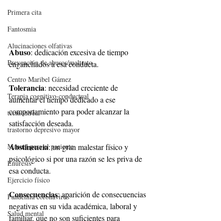
Primera cita
Fantosmia
Alucinaciones olfativas
Abuso
: dedicación excesiva de tiempo 
Prevención de abusos/maltrato
enganchados a esa conducta.
Centro Maribel Gámez
Tolerancia
: necesidad creciente de 
Terapia cognitivo-conductual
aumentar el tiempo dedicado a ese 
comportamiento para poder alcanzar la 
tccmontreal
satisfacción deseada.
trastorno depresivo mayor
Abstinencia
: un gran malestar físico y 
Manual para el paciente
psicológico si por una razón se les priva de 
Enuresis
esa conducta.
Ejercicio físico
Consecuencias
: aparición de consecuencias 
Pandemia coronavirus
negativas en su vida académica, laboral y 
Salud mental
familiar, que no son suficientes para 