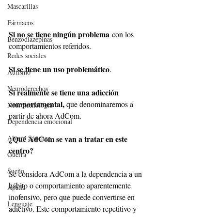
Mascarillas
Fármacos
Si no se tiene ningún problema
 con los 
Benzodiazepinas
comportamientos referidos.
Redes sociales
Si se tiene un uso problemático
.
Autismo
Neuroderechos
Si realmente se tiene una adicción 
comportamental, 
que denominaremos a 
Neurotecnología
partir de ahora AdCom.
Dependencia emocional
Alvaro Sánchez
¿Qué AdCom se van a tratar en este 
centro?
Guerra
Sueño
Se considera AdCom a la dependencia a un 
hábito o comportamiento aparentemente 
Apatía
inofensivo, pero que puede convertirse en 
Lenguaje
adictivo. Este comportamiento repetitivo y 