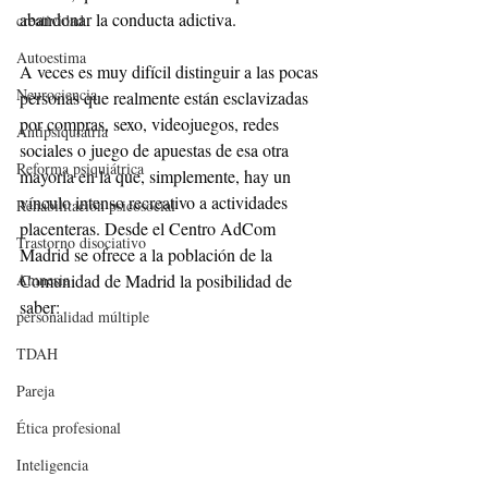
abandonar la conducta adictiva.
creatividad
Autoestima
A veces es muy difícil distinguir a las pocas 
Neurociencia
personas que realmente están esclavizadas 
por compras, sexo, videojuegos, redes 
Antipsiquiatría
sociales o juego de apuestas de esa otra 
Reforma psiquiátrica
mayoría en la que, simplemente, hay un 
vínculo intenso recreativo a actividades 
Rehabilitación psicosocial
placenteras. Desde el Centro AdCom 
Trastorno disociativo
Madrid se ofrece a la población de la 
Comunidad de Madrid la posibilidad de 
Amnesia
saber:
personalidad múltiple
TDAH
Pareja
Ética profesional
Inteligencia