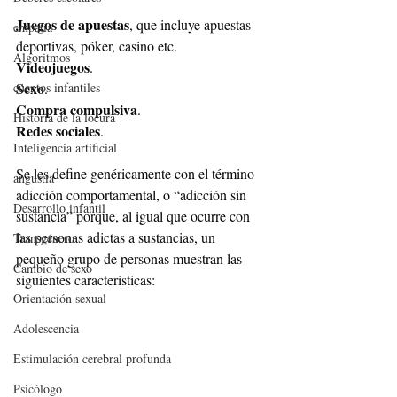
Juegos de apuestas
, que incluye apuestas 
empatía
deportivas, póker, casino etc.
Algoritmos
Videojuegos
.
Sexo
cuentos infantiles
.
Compra compulsiva
.
Historia de la locura
Redes sociales
.
Inteligencia artificial
Se les define genéricamente con el término 
angustia
adicción comportamental, o “adicción sin 
Desarrollo infantil
sustancia” porque, al igual que ocurre con 
las personas adictas a sustancias, un 
Transgénero
pequeño grupo de personas muestran las 
Cambio de sexo
siguientes características:
Orientación sexual
Adolescencia
Estimulación cerebral profunda
Psicólogo