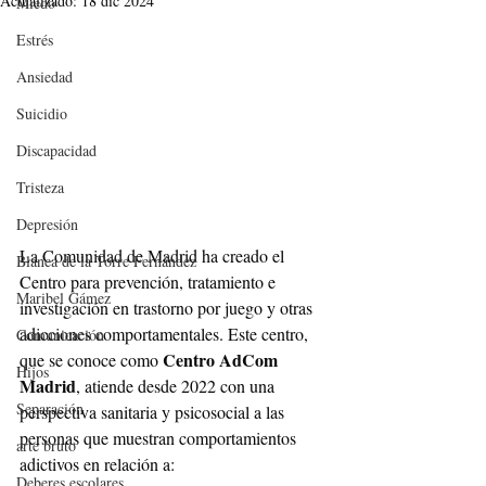
Actualizado:
18 dic 2024
Miedo
Estrés
Ansiedad
Suicidio
Discapacidad
Tristeza
Depresión
La Comunidad de Madrid ha creado el 
Blanca de la Torre Fernández
Centro para prevención, tratamiento e 
Maribel Gámez
investigación en trastorno por juego y otras 
adicciones comportamentales. Este centro, 
Comunicación
Centro AdCom 
que se conoce como 
Hijos
Madrid
, atiende desde 2022 con una 
Separación
perspectiva sanitaria y psicosocial a las 
personas que muestran comportamientos 
arte bruto
adictivos en relación a:
Deberes escolares