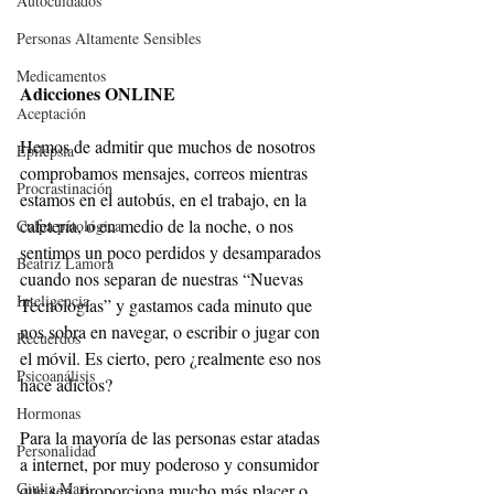
Autocuidados
Personas Altamente Sensibles
Medicamentos
Adicciones ONLINE
Aceptación
Hemos de admitir que muchos de nosotros 
Epilepsia
comprobamos mensajes, correos mientras 
Procrastinación
estamos en el autobús, en el trabajo, en la 
cafetería, o en medio de la noche, o nos 
Culpa patológica
sentimos un poco perdidos y desamparados 
Beatriz Lamora
cuando nos separan de nuestras “Nuevas 
Inteligencia
Tecnologías” y gastamos cada minuto que 
nos sobra en navegar, o escribir o jugar con 
Recuerdos
el móvil. Es cierto, pero ¿realmente eso nos 
Psicoanálisis
hace adictos?
Hormonas
Para la mayoría de las personas estar atadas 
Personalidad
a internet, por muy poderoso y consumidor 
Giulia Mari
que sea, proporciona mucho más placer o 