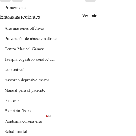
Primera cita
Entradas recientes
Ver todo
Fantosmia
Alucinaciones olfativas
Prevención de abusos/maltrato
Centro Maribel Gámez
Terapia cognitivo-conductual
tccmontreal
trastorno depresivo mayor
Manual para el paciente
Enuresis
Ejercicio físico
Pandemia coronavirus
Salud mental