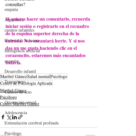
consultas?
empatía
Si quieres hacer un comentario, recuerda 
Algoritmos
iniciar sesión o registrarte en el recuadro 
cuentos infantiles
de la esquina superior derecha de la 
entrada. Nos encantará leerte. Y si nos 
Historia de la locura
das un me gusta haciendo clic en el 
Inteligencia artificial
corazoncito, estaremos más encantados 
angustia
todavía.
Desarrollo infantil
Maribel Gámez
Salud mental
Psicólogo
Transgénero
Centro de Psicología Aplicada
Maribel Gámez
Cambio de sexo
Psicólogo
Orientación sexual
Centro Maribel Gámez
Adolescencia
Estimulación cerebral profunda
Psicólogo