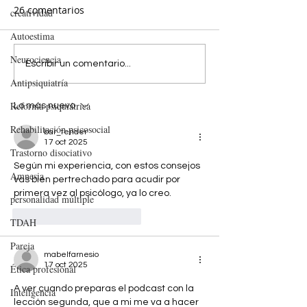
26 comentarios
creatividad
Autoestima
Neurociencia
EL FLIRTEO ES COSA DEL
Decisiones, ide
Escribir un comentario...
VERANO
sentido. 20
Antipsiquiatría
recomendacion
Reforma psiquiátrica
Lo más nuevo
novelas sobre 
Rehabilitación psicosocial
humana
bar_tender
17 oct 2025
Trastorno disociativo
Según mi experiencia, con estos consejos 
Amnesia
vas bien pertrechado para acudir por 
primera vez al psicólogo, ya lo creo.
personalidad múltiple
Me gusta
Reaccionar
TDAH
Pareja
mabelfarnesio
17 oct 2025
Ética profesional
A ver cuando preparas el podcast con la 
Inteligencia
lección segunda, que a mi me va a hacer 