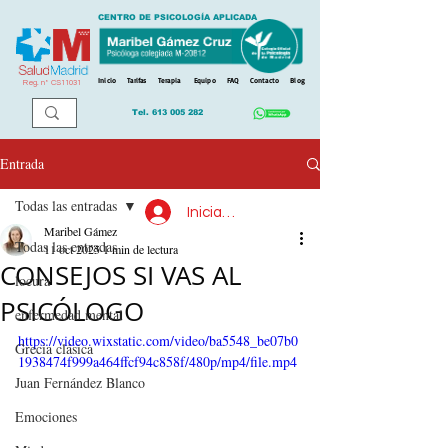
CENTRO DE PSICOLOGÍA APLICADA
Inicio
Tarifas
Terapia
Equipo
FAQ
Contacto
Blog
Reg. n
º
CS11031
Tel.
613 005 282
Entrada
Todas las entradas
Iniciar sesión
Maribel Gámez
Todas las entradas
11 oct 2025
1 min de lectura
CONSEJOS SI VAS AL
locura
PSICÓLOGO
enfermedad mental
https://video.wixstatic.com/video/ba5548_be07b0
Grecia clásica
1938474f999a464ffcf94c858f/480p/mp4/file.mp4
Juan Fernández Blanco
Emociones