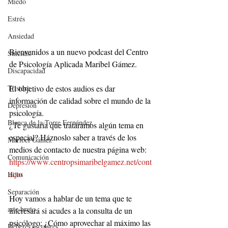
Miedo
Estrés
Ansiedad
Bienvenidos a un nuevo podcast del Centro 
Suicidio
de Psicología Aplicada Maribel Gámez.
Discapacidad
El objetivo de estos audios es dar 
Tristeza
información de calidad sobre el mundo de la 
Depresión
psicología.
Blanca de la Torre Fernández
¿Te gustaría que tratáramos algún tema en 
especial? Háznoslo saber a través de los 
Maribel Gámez
medios de contacto de nuestra página web: 
Comunicación
https://www.centropsimaribelgamez.net/cont
acto
Hijos
Separación
Hoy vamos a hablar de un tema que te 
arte bruto
interesará si acudes a la consulta de un 
psicólogo: ¿Cómo aprovechar al máximo las 
Deberes escolares