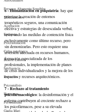
Autocuidados
Personas Altamente Sensibles
6 - Humanización en psiquiatría
: hay que 
priorizar la creación de entornos 
Medicamentos
terapéuticos seguros, una comunicación 
Aceptación
efectiva y estrategias de desescalada verbal, 
reservando las medidas de contención física 
Epilepsia
exclusivamente como último recurso, pero 
Procrastinación
sin demonizarlas. Pero esto requiere una 
Culpa patológica
inversión adecuada en recursos humanos, 
formación especializada de los 
Beatriz Lamora
profesionales, la implementación de planes 
Inteligencia
de crisis individualizados y la mejora de los 
espacios y recursos arquitectónicos.
Recuerdos
Psicoanálisis
7 - Rechazo al tratamiento 
Hormonas
psicofarmacológico
: la desinformación y el 
estigma contribuyen al creciente rechazo a 
Personalidad
los psicofármacos, pese a su elevada 
Giulia Mari