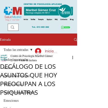
CENTRO DE PSICOLOGÍA APLICADA
Inicio
Tarifas
Terapia
Equipo
FAQ
Contacto
Blog
Reg. n
º
CS11031
Tel.
613 005 282
Entrada
Todas las entradas
Iniciar sesión
Centro de Psicología Maribel Gámez
Todas las entradas
21 feb
4 min de lectura
DECÁLOGO DE LOS
locura
ASUNTOS QUE HOY
enfermedad mental
PREOCUPAN A LOS
Grecia clásica
PSIQUIATRAS
Juan Fernández Blanco
Emociones