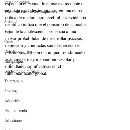
Relación tóxica
especialmente cuando el uso es frecuente o 
se inicia a edades tempranas, en una etapa 
Trastorno Obsesivo Compulsivo
crítica de maduración cerebral. La evidencia 
Soledad
científica indica que el consumo de cannabis 
durante la adolescencia se asocia a una 
Vejez
mayor probabilidad de desarrollar psicosis, 
Cannabis
depresión y conductas suicidas en etapas 
Déficit cognitivo
posteriores, así como a un peor rendimiento 
académico, mayor abandono escolar y 
Interpsiquis
dificultades significativas en el 
Síndrome de burnaut
funcionamiento global.
Teletrabajo
Sexting
Adopción
Esquizofrenia
Adicciones