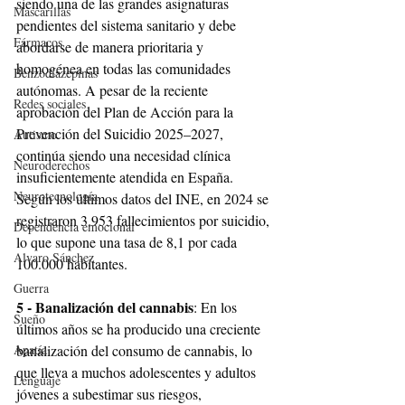
siendo una de las grandes asignaturas 
Mascarillas
pendientes del sistema sanitario y debe 
Fármacos
abordarse de manera prioritaria y 
homogénea en todas las comunidades 
Benzodiazepinas
autónomas. A pesar de la reciente 
Redes sociales
aprobación del Plan de Acción para la 
Prevención del Suicidio 2025–2027, 
Autismo
continúa siendo una necesidad clínica 
Neuroderechos
insuficientemente atendida en España. 
Neurotecnología
Según los últimos datos del INE, en 2024 se 
registraron 3.953 fallecimientos por suicidio, 
Dependencia emocional
lo que supone una tasa de 8,1 por cada 
Alvaro Sánchez
100.000 habitantes.
Guerra
5 - Banalización del cannabis
: En los 
Sueño
últimos años se ha producido una creciente 
Apatía
banalización del consumo de cannabis, lo 
que lleva a muchos adolescentes y adultos 
Lenguaje
jóvenes a subestimar sus riesgos, 