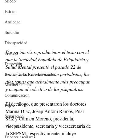
Miedo
Estrés
Ansiedad
Suicidio
Discapacidad
Por su interés reproducimos el texto con el 
Tristeza
que la Sociedad Española de Psiquiatría y 
Depresión
Salud Mental presentó el pasado 22 de 
enero, en un encuentro con periodistas, los 
Blanca de la Torre Fernández
diez temas que actualmente más preocupan 
Maribel Gámez
y ocupan al colectivo de los psiquiatras.
Comunicación
El decálogo, que presentaron los doctores 
Hijos
Marina Díaz, Josep Antoni Ramos, Pilar 
Separación
Saiz y Carmen Moreno, presidenta, 
vicepresidente, secretaria y vicesecretaria de 
arte bruto
la SEPSM, respectivamente, incluye 
Deberes escolares