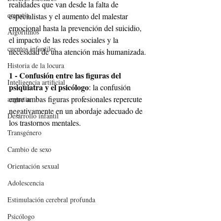
realidades que van desde la falta de 
empatía
especialistas y el aumento del malestar 
emocional hasta la prevención del suicidio, 
Algoritmos
el impacto de las redes sociales y la 
cuentos infantiles
necesidad de una atención más humanizada.
Historia de la locura
1 - Confusión entre las figuras del 
Inteligencia artificial
psiquiatra y el psicólogo
: la confusión 
entre ambas figuras profesionales repercute 
angustia
negativamente en un abordaje adecuado de 
Desarrollo infantil
los trastornos mentales.
Transgénero
Cambio de sexo
Orientación sexual
Adolescencia
Estimulación cerebral profunda
Psicólogo