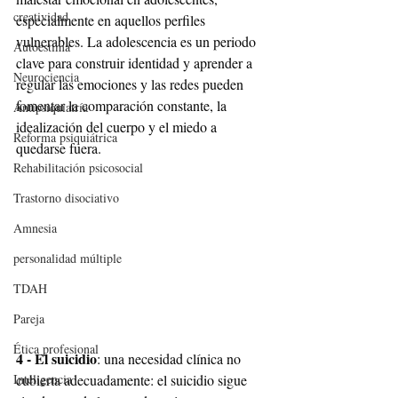
creatividad
especialmente en aquellos perfiles 
vulnerables. La adolescencia es un periodo 
Autoestima
clave para construir identidad y aprender a 
Neurociencia
regular las emociones y las redes pueden 
fomentar la comparación constante, la 
Antipsiquiatría
idealización del cuerpo y el miedo a 
Reforma psiquiátrica
quedarse fuera.
Rehabilitación psicosocial
Trastorno disociativo
Amnesia
personalidad múltiple
TDAH
Pareja
Ética profesional
4 - El suicidio
: una necesidad clínica no 
Inteligencia
cubierta adecuadamente: el suicidio sigue 