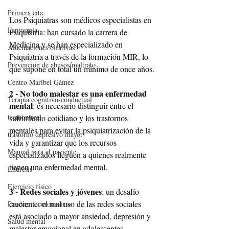
Primera cita
Los Psiquiatras son médicos especialistas en 
Fantosmia
Psiquiatría: han cursado la carrera de 
Medicina y se han especializado en 
Alucinaciones olfativas
Psiquiatría a través de la formación MIR, lo 
Prevención de abusos/maltrato
que supone en total un mínimo de once años.
Centro Maribel Gámez
2 - No todo malestar es una enfermedad 
Terapia cognitivo-conductual
mental
: es necesario distinguir entre el 
tccmontreal
sufrimiento cotidiano y los trastornos 
mentales para evitar la psiquiatrización de la 
trastorno depresivo mayor
vida y garantizar que los recursos 
Manual para el paciente
especializados lleguen a quienes realmente 
tienen una enfermedad mental.
Enuresis
Ejercicio físico
3 - Redes sociales y jóvenes
: un desafío 
creciente: el mal uso de las redes sociales 
Pandemia coronavirus
está asociado a mayor ansiedad, depresión y 
Salud mental
malestar emocional en adolescentes, 