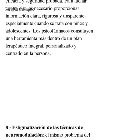
eficacia y seguridad probada. Para luchar 
contra ello, es necesario proporcionar 
Terapia trilingüe
información clara, rigurosa y trasparente, 
especialmente cuando se trata con niños y 
adolescentes. Los psicofármacos constituyen 
una herramienta más dentro de un plan 
terapéutico integral, personalizado y 
centrado en la persona.
8 - Estigmatización de las técnicas de 
neuromodulación
: el mismo problema del 