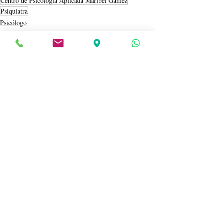
Centro de Psicología Aplicada Maribel Gámez
Psiquiatra
Psicólogo
Centro Maribel Gámez
Salud mental
Entradas recientes
Ver todo