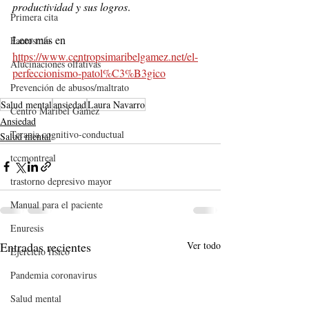
productividad y sus logros
.
Primera cita
Leer más en 
Fantosmia
https://www.centropsimaribelgamez.net/el-
Alucinaciones olfativas
perfeccionismo-patol%C3%B3gico
Prevención de abusos/maltrato
Salud mental
ansiedad
Laura Navarro
Centro Maribel Gámez
Ansiedad
Terapia cognitivo-conductual
Salud mental
tccmontreal
trastorno depresivo mayor
Manual para el paciente
Enuresis
Entradas recientes
Ver todo
Ejercicio físico
Pandemia coronavirus
Salud mental