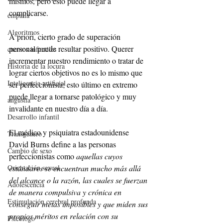
mismos, pero esto puede llegar a 
complicarse.
empatía
Algoritmos
A priori, cierto grado de superación 
personal puede resultar positivo. Querer 
cuentos infantiles
incrementar nuestro rendimiento o tratar de 
Historia de la locura
lograr ciertos objetivos no es lo mismo que 
Inteligencia artificial
ser perfeccionista; esto último en extremo 
puede llegar a tornarse patológico y muy 
angustia
invalidante en nuestro día a día.
Desarrollo infantil
El médico y psiquiatra estadounidense 
Transgénero
David Burns define a las personas 
Cambio de sexo
perfeccionistas como 
aquellas cuyos 
estándares se encuentran mucho más allá 
Orientación sexual
del alcance o la razón, las cuales se fuerzan 
Adolescencia
de manera compulsiva y crónica en 
Estimulación cerebral profunda
conseguir metas imposibles y que miden sus 
propios méritos en relación con su 
Psicólogo