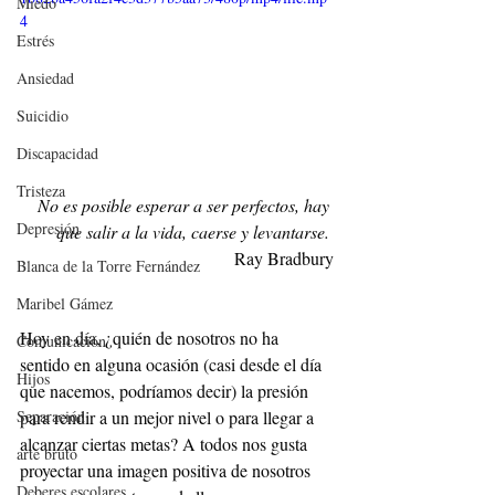
Miedo
4
Estrés
Ansiedad
Suicidio
Discapacidad
Tristeza
No es posible esperar a ser perfectos, hay 
Depresión
que salir a la vida, caerse y levantarse.
Ray Bradbury
Blanca de la Torre Fernández
Maribel Gámez
Hoy en día, ¿quién de nosotros no ha 
Comunicación
sentido en alguna ocasión (casi desde el día 
Hijos
que nacemos, podríamos decir) la presión 
para rendir a un mejor nivel o para llegar a 
Separación
alcanzar ciertas metas? A todos nos gusta 
arte bruto
proyectar una imagen positiva de nosotros 
Deberes escolares