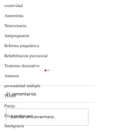
creatividad
Autoestima
Neurociencia
Antipsiquiatría
Reforma psiquiátrica
Rehabilitación psicosocial
Trastorno disociativo
Amnesia
personalidad múltiple
21 comentarios
TDAH
Pareja
Ética profesional
EL FLIRTEO ES COSA DEL
Decisiones, ide
Escribir un comentario...
VERANO
sentido. 20
Inteligencia