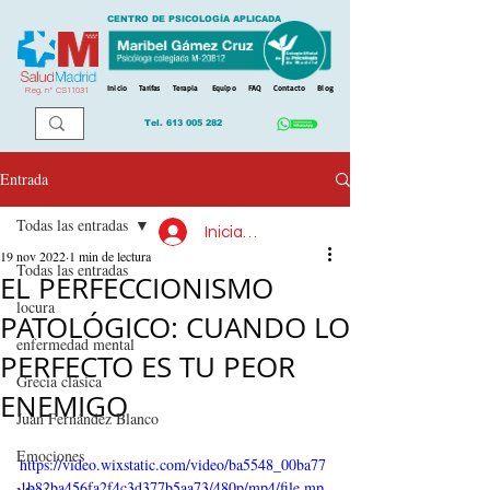
CENTRO DE PSICOLOGÍA APLICADA
Inicio
Tarifas
Terapia
Equipo
FAQ
Contacto
Blog
Reg. n
º
CS11031
Tel.
613 005 282
Entrada
Todas las entradas
Iniciar sesión
19 nov 2022
1 min de lectura
Todas las entradas
EL PERFECCIONISMO
locura
PATOLÓGICO: CUANDO LO
enfermedad mental
PERFECTO ES TU PEOR
Grecia clásica
ENEMIGO
Juan Fernández Blanco
Emociones
https://video.wixstatic.com/video/ba5548_00ba77
1b82ba456fa2f4c3d377b5aa73/480p/mp4/file.mp