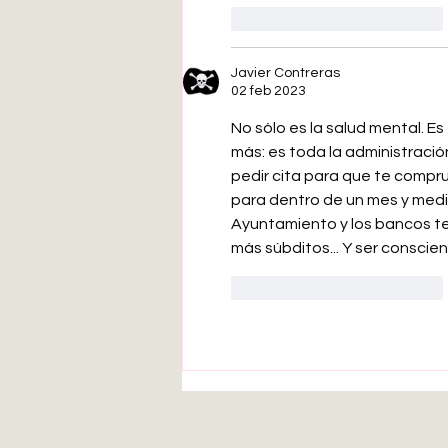
Me gusta
Reaccionar
Javier Contreras
02 feb 2023
No sólo es la salud mental. E
más: es toda la administració
pedir cita para que te compr
para dentro de un mes y medio
Ayuntamiento y los bancos t
más súbditos... Y ser conscie
Me gusta
Reaccionar