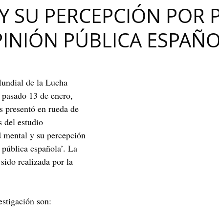
Y SU PERCEPCIÓN POR 
Maribel Gámez
Comunicación
Hijos
Separación
PINIÓN PÚBLICA ESPAÑO
Algoritmos
cuentos infantiles
Historia de la locura
undial de la Lucha 
Transgénero
Cambio de sexo
Orientación sexual
l pasado 13 de enero,  
s presentó en rueda de 
 del estudio 
 mental y su percepción 
 pública española’. La 
 sido realizada por la 
estigación son: