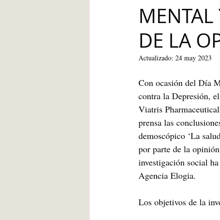
MENTAL 
Blanca de la Torre Fernández
DE LA O
Deberes escolares
empatía
Actualizado:
24 may 2023
Con ocasión del Día M
angustia
Desarrollo infantil
contra la Depresión, e
Viatris Pharmaceutical
prensa las conclusiones
demoscópico ‘La salud
por parte de la opinión
investigación social ha
Agencia Elogia.
Los objetivos de la inv