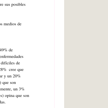
re sus posibles 
os medios de 
 49% de 
 enfermedades 
difíciles de 
28%  cree que 
tar y un 20% 
) que son 
lmente, un 3% 
s) opina que son 
das.