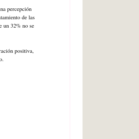
una percepción 
atamiento de las 
ue un 32% no se 
ación positiva, 
o.