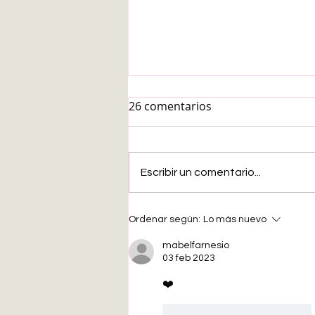
26 comentarios
Escribir un comentario...
Buscando una agencia de
Ordenar según:
Lo más nuevo
viajes extremos para ir al
Abismo Challenger.
mabelfarnesio
03 feb 2023
❤️
Me gusta
Reaccionar