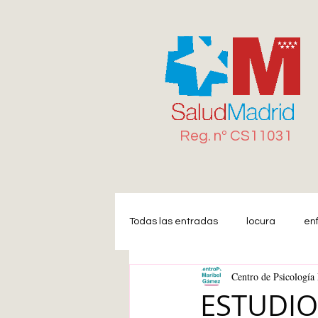
Reg. n
º
CS11031
Todas las entradas
locura
en
Centro de Psicologí
Miedo
Estrés
Ansiedad
ESTUDIO