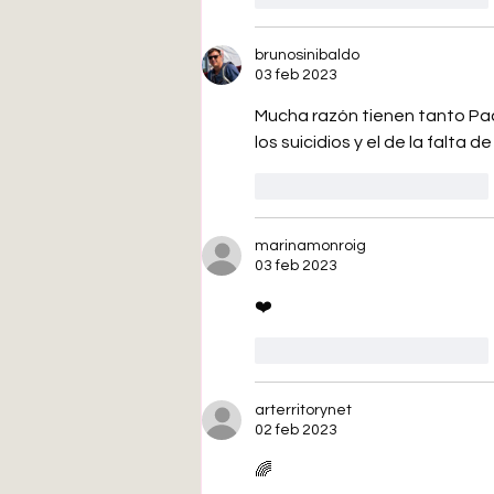
brunosinibaldo
03 feb 2023
Mucha razón tienen tanto Pac
los suicidios y el de la falta 
Me gusta
Reaccionar
marinamonroig
03 feb 2023
❤️
Me gusta
Reaccionar
arterritorynet
02 feb 2023
🌈