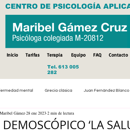
CENTRO DE PSICOLOGÍA APLIC
Inicio
Tarifas
Terapia
Equipo
FAQ
Contacto
Tel. 613 005
282
fermedad mental
Grecia clásica
Juan Fernández Blanco
a Maribel Gámez
28 ene 2023
2 min de lectura
Suicidio
Discapacidad
Tristeza
Depresión
 DEMOSCÓPICO ‘LA SA