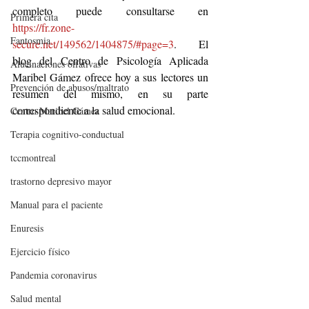
completo puede consultarse en 
Primera cita
https://fr.zone-
Fantosmia
secure.net/149562/1404875/#page=3
. El 
blog del Centro de Psicología Aplicada 
Alucinaciones olfativas
Maribel Gámez ofrece hoy a sus lectores un 
Prevención de abusos/maltrato
resumen del mismo, en su parte 
correspondiente a la salud emocional.
Centro Maribel Gámez
Terapia cognitivo-conductual
tccmontreal
trastorno depresivo mayor
Manual para el paciente
Enuresis
Ejercicio físico
Pandemia coronavirus
Salud mental