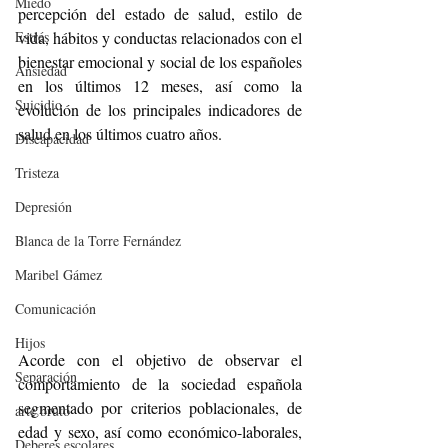
Miedo
percepción del estado de salud, estilo de 
Estrés
vida, hábitos y conductas relacionados con el 
bienestar emocional y social de los españoles 
Ansiedad
en los últimos 12 meses, así como la 
Suicidio
evolución de los principales indicadores de 
salud en los últimos cuatro años.
Discapacidad
Tristeza
Depresión
Blanca de la Torre Fernández
Maribel Gámez
Comunicación
Hijos
Acorde con el objetivo de observar el 
Separación
comportamiento de la sociedad española 
segmentado por criterios poblacionales, de 
arte bruto
edad y sexo, así como económico-laborales, 
Deberes escolares