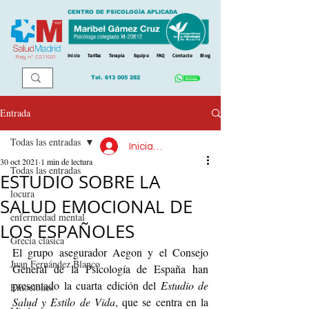
CENTRO DE PSICOLOGÍA APLICADA
Inicio
Tarifas
Terapia
Equipo
FAQ
Contacto
Blog
Reg. n
º
CS11031
Tel.
613 005 282
Entrada
Todas las entradas
Iniciar sesión
30 oct 2021
1 min de lectura
Todas las entradas
ESTUDIO SOBRE LA
locura
SALUD EMOCIONAL DE
enfermedad mental
LOS ESPAÑOLES
Grecia clásica
El grupo asegurador Aegon y el Consejo 
Juan Fernández Blanco
General de la Psicología de España han 
presentado la cuarta edición del 
Estudio de 
Emociones
Salud y Estilo de Vida
, que se centra en la 