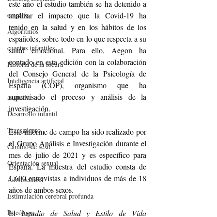
este año el estudio también se ha detenido a 
empatía
analizar el impacto que la Covid-19 ha 
tenido en la salud y en los hábitos de los 
Algoritmos
españoles, sobre todo en lo que respecta a su 
cuentos infantiles
salud emocional. Para ello, Aegon ha 
contado en esta edición con la colaboración 
Historia de la locura
del Consejo General de la Psicología de 
Inteligencia artificial
España (COP), organismo que ha 
supervisado el proceso y análisis de la 
angustia
investigación.
Desarrollo infantil
Transgénero
Este informe de campo ha sido realizado por 
el Grupo Análisis e Investigación durante el 
Cambio de sexo
mes de julio de 2021 y es específico para 
Orientación sexual
España. La muestra del estudio consta de 
1.600 entrevistas a individuos de más de 18 
Adolescencia
años de ambos sexos.
Estimulación cerebral profunda
Psicólogo
El 
Estudio de Salud y Estilo de Vida