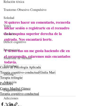
Relación tóxica
Trastorno Obsesivo Compulsivo
Soledad
Si quieres hacer un comentario, recuerda 
Vejez
iniciar sesión o registrarte en el recuadro 
de la esquina superior derecha de la 
Cannabis
entrada. Nos encantará leerte. 
Déficit cognitivo
Interpsiquis
Y si nos das un me gusta haciendo clic en 
el corazoncito, estaremos más encantados 
Síndrome de burnaut
todavía.
Teletrabajo
Centro de Psicología Aplicada
Terapia cognitivo-conductual
Giulia Mari
Sexting
Terapia trilingüe
Adopción
Psicólogo
Centro Maribel Gámez
Esquizofrenia
Terapia cognitivo-conductual
Adicciones