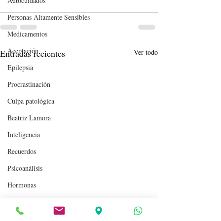
Autocuidados
Personas Altamente Sensibles
Medicamentos
Aceptación
Entradas recientes
Ver todo
Epilepsia
Procrastinación
Culpa patológica
Beatriz Lamora
Inteligencia
Recuerdos
Psicoanálisis
Hormonas
Personalidad
Giulia Mari