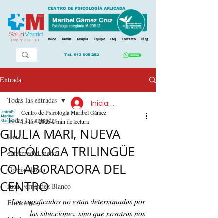
CENTRO DE PSICOLOGÍA APLICADA
Inicio
Tarifas
Terapia
Equipo
FAQ
Contacto
Blog
Reg. n
º
CS11031
Tel.
613 005 282
Entrada
Todas las entradas
Iniciar sesión
Centro de Psicología Maribel Gámez
Todas las entradas
15 nov 2025
2 min de lectura
GIULIA MARI, NUEVA
locura
PSICÓLOGA TRILINGÜE
enfermedad mental
COLABORADORA DEL
Grecia clásica
CENTRO
Juan Fernández Blanco
Los significados no están determinados por 
Emociones
las situaciones, sino que nosotros nos 