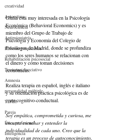
creatividad
Autoestima
Giulia está muy interesada en la Psicología 
Económica (Behavioral Economics) y es 
Neurociencia
miembro del Grupo de Trabajo de 
Antipsiquiatría
Psicología y Economía del Colegio de 
Psicólogos de Madrid, donde se profundiza 
Reforma psiquiátrica
como los seres humanos se relacionan con 
Rehabilitación psicosocial
el dinero y como toman decisiones 
Trastorno disociativo
económicas.
Amnesia
Realiza terapia en español, inglés e italiano 
personalidad múltiple
y su orientación práctica psicológica es de 
corte cognitivo-conductual.
TDAH
Pareja
Soy empática, comprometida y curiosa, me 
encanta escuchar y entender la 
Ética profesional
individualidad de cada uno. Creo que la 
Inteligencia
terapia es un proceso de autoconocimiento, 