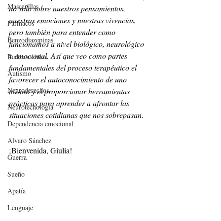
Mascarillas
no solo sobre nuestros pensamientos, 
nuestras emociones y nuestras vivencias, 
Fármacos
pero también para entender como 
Benzodiazepinas
funcionamos a nivel biológico, neurológico 
y emocional. Así que veo como partes 
Redes sociales
fundamentales del proceso terapéutico el 
Autismo
favorecer el autoconocimiento de uno 
Neuroderechos
mismo y el proporcionar herramientas 
prácticas para aprender a afrontar las 
Neurotecnología
situaciones cotidianas que nos sobrepasan. 
Dependencia emocional
Alvaro Sánchez
¡Bienvenida, Giulia!
Guerra
Sueño
Apatía
Lenguaje