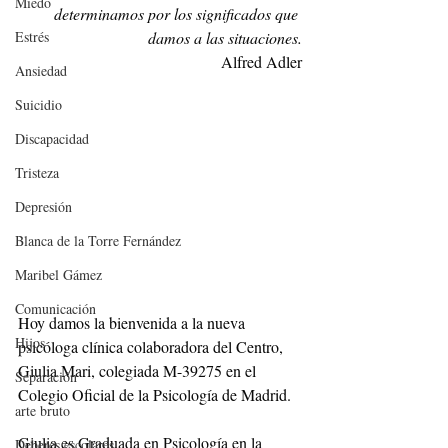
Miedo
determinamos por los significados que 
Estrés
damos a las situaciones.
Alfred Adler
Ansiedad
Suicidio
Discapacidad
Tristeza
Depresión
Blanca de la Torre Fernández
Maribel Gámez
Comunicación
Hoy damos la bienvenida a la nueva 
Hijos
psicóloga clínica colaboradora del Centro, 
Giulia Mari, colegiada M-39275 en el 
Separación
Colegio Oficial de la Psicología de Madrid.
arte bruto
Giulia es Graduada en Psicología en la 
Deberes escolares