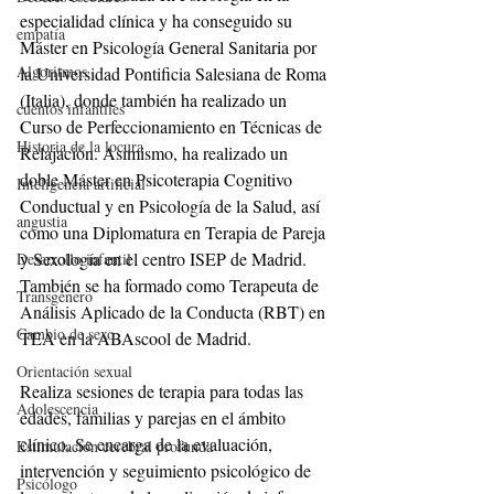
especialidad clínica y ha conseguido su 
empatía
Máster en Psicología General Sanitaria por 
Algoritmos
la Universidad Pontificia Salesiana de Roma 
(Italia), donde también ha realizado un 
cuentos infantiles
Curso de Perfeccionamiento en Técnicas de 
Historia de la locura
Relajación. Asimismo, ha realizado un 
doble Máster en Psicoterapia Cognitivo 
Inteligencia artificial
Conductual y en Psicología de la Salud, así 
angustia
como una Diplomatura en Terapia de Pareja 
y Sexología en el centro ISEP de Madrid. 
Desarrollo infantil
También se ha formado como Terapeuta de 
Transgénero
Análisis Aplicado de la Conducta (RBT) en 
Cambio de sexo
TEA en la ABAscool de Madrid.
Orientación sexual
Realiza sesiones de terapia para todas las 
Adolescencia
edades, familias y parejas en el ámbito 
clínico. Se encarga de la evaluación, 
Estimulación cerebral profunda
intervención y seguimiento psicológico de 
Psicólogo