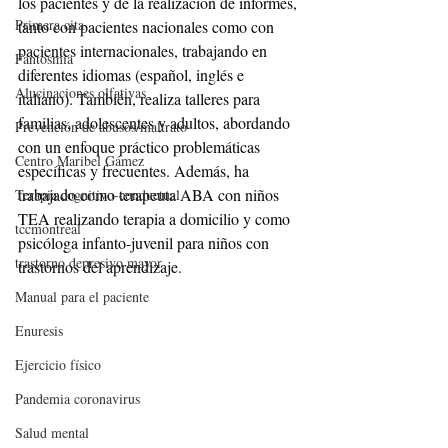
los pacientes y de la realización de informes, 
Primera cita
tanto con pacientes nacionales como con 
pacientes internacionales, trabajando en 
Fantosmia
diferentes idiomas (español, inglés e 
Alucinaciones olfativas
italiano). También, realiza talleres para 
familias, adolescentes y adultos, abordando 
Prevención de abusos/maltrato
con un enfoque práctico problemáticas 
Centro Maribel Gámez
específicas y frecuentes. Además, ha 
trabajado como terapeuta ABA con niños 
Terapia cognitivo-conductual
TEA realizando terapia a domicilio y como 
tccmontreal
psicóloga infanto-juvenil para niños con 
trastorno depresivo mayor
trastornos del aprendizaje.
Manual para el paciente
Enuresis
Ejercicio físico
Pandemia coronavirus
Salud mental