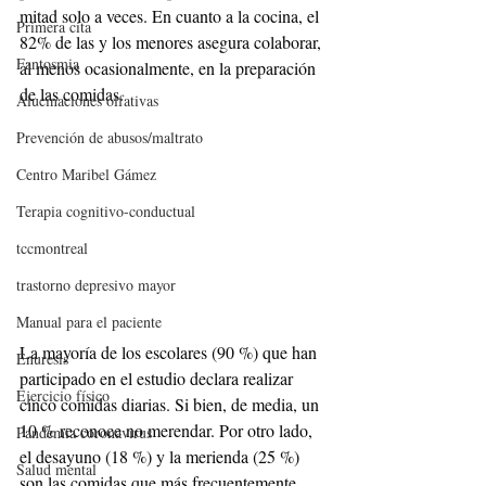
mitad solo a veces. En cuanto a la cocina, el 
Primera cita
82% de las y los menores asegura colaborar, 
Fantosmia
al menos ocasionalmente, en la preparación 
de las comidas.
Alucinaciones olfativas
Prevención de abusos/maltrato
Centro Maribel Gámez
Terapia cognitivo-conductual
tccmontreal
trastorno depresivo mayor
Manual para el paciente
La mayoría de los escolares (90 %) que han 
Enuresis
participado en el estudio declara realizar 
Ejercicio físico
cinco comidas diarias. Si bien, de media, un 
10 % reconoce no merendar. Por otro lado, 
Pandemia coronavirus
el desayuno (18 %) y la merienda (25 %) 
Salud mental
son las comidas que más frecuentemente 