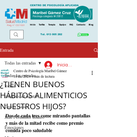
CENTRO DE PSICOLOGÍA APLICADA
Inicio
Tarifas
Terapia
Equipo
FAQ
Contacto
Blog
Reg. n
º
CS11031
Tel.
613 005 282
Entrada
Todas las entradas
Iniciar sesión
Centro de Psicología Maribel Gámez
Todas las entradas
18 dic 2024
4 min de lectura
¿TIENEN BUENOS
locura
HÁBITOS ALIMENTICIOS
enfermedad mental
NUESTROS HIJOS?
Grecia clásica
Dos de cada tres come mirando pantallas 
Juan Fernández Blanco
y más de la mitad recibe como premio 
Emociones
comida poco saludable