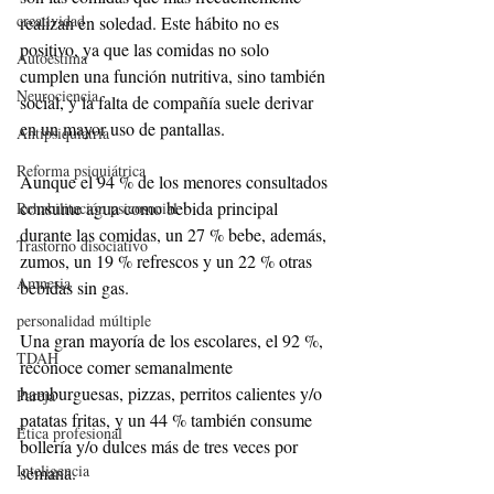
creatividad
realizan en soledad. Este hábito no es 
positivo, ya que las comidas no solo 
Autoestima
cumplen una función nutritiva, sino también 
Neurociencia
social, y la falta de compañía suele derivar 
en un mayor uso de pantallas.
Antipsiquiatría
Reforma psiquiátrica
Aunque el 94 % de los menores consultados 
consume agua como bebida principal 
Rehabilitación psicosocial
durante las comidas, un 27 % bebe, además, 
Trastorno disociativo
zumos, un 19 % refrescos y un 22 % otras 
Amnesia
bebidas sin gas.
personalidad múltiple
Una gran mayoría de los escolares, el 92 %, 
TDAH
reconoce comer semanalmente 
hamburguesas, pizzas, perritos calientes y/o 
Pareja
patatas fritas, y un 44 % también consume 
Ética profesional
bollería y/o dulces más de tres veces por 
Inteligencia
semana.