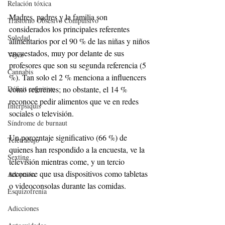
Relación tóxica
Madres, padres y la familia son 
Trastorno Obsesivo Compulsivo
considerados los principales referentes 
Soledad
alimentarios por el 90 % de las niñas y niños 
encuestados, muy por delante de sus 
Vejez
profesores que son su segunda referencia (5 
Cannabis
%). Tan solo el 2 % menciona a influencers 
Déficit cognitivo
como referentes; no obstante, el 14 % 
reconoce pedir alimentos que ve en redes 
Interpsiquis
sociales o televisión.
Síndrome de burnaut
Un porcentaje significativo (66 %) de 
Teletrabajo
quienes han respondido a la encuesta, ve la 
Sexting
televisión mientras come, y un tercio 
reconoce que usa dispositivos como tabletas 
Adopción
o videoconsolas durante las comidas.
Esquizofrenia
Adicciones