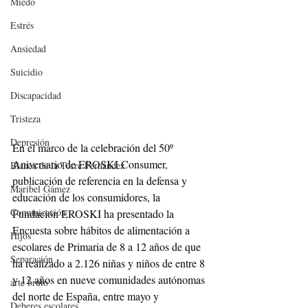
Miedo
Estrés
Ansiedad
Suicidio
Discapacidad
Tristeza
Depresión
En el marco de la celebración del 50º 
Aniversario de EROSKI Consumer, 
Blanca de la Torre Fernández
publicación de referencia en la defensa y 
Maribel Gámez
educación de los consumidores, la  
Comunicación
Fundación EROSKI ha presentado la 
Encuesta sobre hábitos de alimentación a 
Hijos
escolares de Primaria de 8 a 12 años de que 
Separación
ha realizado a 2.126 niñas y niños de entre 8 
y 12 años en nueve comunidades autónomas 
arte bruto
del norte de España, entre mayo y 
Deberes escolares