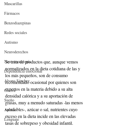
Mascarillas
Fármacos
Benzodiazepinas
Redes sociales
Autismo
Neuroderechos
Neurotecnología
Se trata de productos que, aunque vemos 
normalizados en la dieta cotidiana de las y 
Dependencia emocional
los más pequeños, son de consumo 
Alvaro Sánchez
recomendado ocasional por quienes son 
expertos en la materia debido a su alta 
Guerra
densidad calórica y a su aportación de 
Sueño
grasas, muy a menudo saturadas -las menos 
saludables-, azúcar o sal, nutrientes cuyo 
Apatía
exceso en la dieta incide en las elevadas 
Lenguaje
tasas de sobrepeso y obesidad infantil.