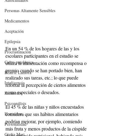
Autocuidados
Personas Altamente Sensibles
Medicamentos
Aceptación
Epilepsia
En un 54 % de los hogares de las y los 
Procrastinación
escolares participantes en el estudio se 
Culpa patológica
utiliza la alimentación como recompensa o 
premio cuando se han portado bien, han 
Beatriz Lamora
realizado sus tareas, etc.; lo que puede 
Inteligencia
reforzar la percepción de ciertos alimentos 
como especiales o deseados.
Recuerdos
Psicoanálisis
El 45 % de las niñas y niños encuestados 
considera que sus hábitos alimentarios 
Hormonas
podrían mejorar, por ejemplo, comiendo 
Personalidad
más fruta y menos productos de la cúspide 
Giulia Mari
de la pirámide nutricional, bebiendo más 