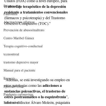
Unidos (FDA) como a nivel europeo, para 
Primera cita
abordaje terapéutico de la depresión 
el 
resistente a tratamientos convencionales 
Fantosmia
(fármacos y psicoterapia) y del Trastorno 
Alucinaciones olfativas
Obsesivo-Compulsivo (TOC).”
Prevención de abusos/maltrato
Centro Maribel Gámez
Terapia cognitivo-conductual
tccmontreal
trastorno depresivo mayor
Manual para el paciente
Enuresis
“Además, se está investigando su empleo en 
adicciones a 
otras patologías como las 
Ejercicio físico
sustancias psicoactivas, el trastorno de 
Pandemia coronavirus
estrés postraumático o la esquizofrenia
”, 
informó el doctor Álvaro Moleón, psiquiatra 
Salud mental