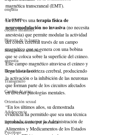
magnética transcraneal (EMT).
empatía
Algoritmos
terapia física de 
La EMT es una 
neuromodulación no invasiva
 (no necesita 
cuentos infantiles
anestesia) que permite modular la actividad 
Historia de la locura
del córtex cerebral través de un campo 
magnético que se genera con una bobina 
Inteligencia artificial
que se coloca sobre la superficie del cráneo.  
angustia
Este campo magnético atraviesa el cráneo y 
llega hasta la corteza cerebral, produciendo 
Desarrollo infantil
la activación o la inhibición de las neuronas 
Transgénero
que forman parte de los circuitos afectados 
Cambio de sexo
en diversas patologías mentales.
Orientación sexual
“En los últimos años, su demostrada 
Adolescencia
evidencia ha permitido que sea una técnica 
aprobada, tanto por la Administración de 
Estimulación cerebral profunda
Alimentos y Medicamentos de los Estados 
Psicólogo