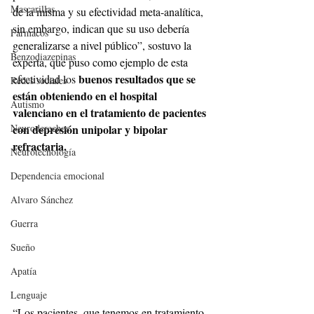
Mascarillas
de la misma y su efectividad meta-analítica, 
sin embargo, indican que su uso debería 
Fármacos
generalizarse a nivel público”, sostuvo la 
Benzodiazepinas
experta, que puso como ejemplo de esta 
buenos resultados que se 
efectividad los 
Redes sociales
están obteniendo en el hospital 
Autismo
valenciano en el tratamiento de pacientes 
con depresión unipolar y bipolar 
Neuroderechos
refractaria.
Neurotecnología
Dependencia emocional
Alvaro Sánchez
Guerra
Sueño
Apatía
Lenguaje
“Los pacientes  que tenemos en tratamiento 