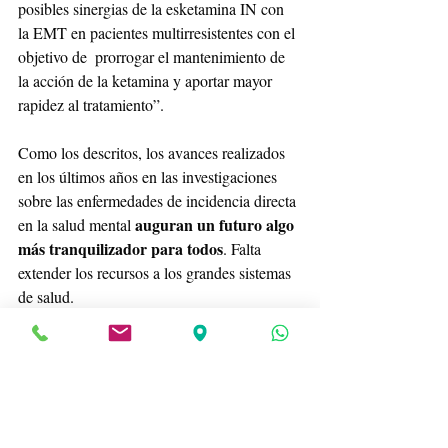
posibles sinergias de la esketamina IN con 
la EMT en pacientes multirresistentes con el 
objetivo de  prorrogar el mantenimiento de 
la acción de la ketamina y aportar mayor 
rapidez al tratamiento”.
Como los descritos, los avances realizados 
en los últimos años en las investigaciones 
sobre las enfermedades de incidencia directa 
auguran un futuro algo 
en la salud mental 
más tranquilizador para todos
. Falta 
extender los recursos a los grandes sistemas 
de salud.
Fuente: 
https://psiquiatriaclinica.es/eventos-
y-jornadas/i-jornadas-actualizaciones-en-
neuromodulacion/
Si quieres hacer un comentario, recuerda 