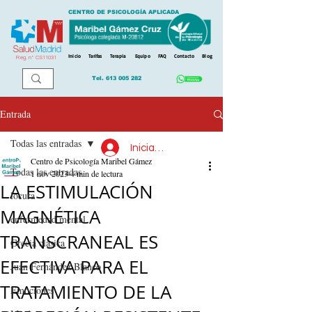
CENTRO DE PSICOLOGÍA APLICADA
Inicio
Tarifas
Terapia
Equipo
FAQ
Contacto
Blog
Reg. n
º
CS11031
Tel.
613 005 282
Entrada
Todas las entradas
Iniciar sesión
Centro de Psicología Maribel Gámez
Todas las entradas
1 nov 2023
4 min de lectura
LA ESTIMULACIÓN
locura
MAGNÉTICA
enfermedad mental
TRANSCRANEAL ES
Grecia clásica
EFECTIVA PARA EL
Juan Fernández Blanco
TRATAMIENTO DE LA
Emociones