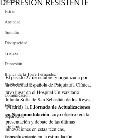
DEPRESIÓN RESISTENTE
Miedo
Estrés
Ansiedad
Suicidio
Discapacidad
Tristeza
Depresión
Blanca de la Torre Fernández
El pasado 27 de octubre, y organizada por 
la Sociedad Española de Psiquiatría Clínica, 
Maribel Gámez
tuvo lugar en el Hospital Universitario 
Comunicación
Infanta Sofía de San Sebastián de los Reyes 
Hijos
I Jornada de Actualizaciones 
(Madrid)  la 
en Neuromodulación
, cuyo objetivo era la 
Separación
presentación y debate de las últimas 
arte bruto
innovaciones en estas técnicas, 
específicamente en la estimulación 
Deberes escolares