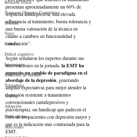
Relación tóxica
presentan aproximadamente un 60% de 
Trastorno Obsesivo Compulsivo
respuesta antidepresiva, una elevada 
adherencia al tratamiento, buena tolerancia y 
Soledad
una buena valoración de la técnica en 
Vejez
cuanto a cambios en funcionalidad y 
satisfacción”.
Cannabis
Déficit cognitivo
Según señalaron los expertos durante sus 
Interpsiquis
la EMT ha 
intervenciones en la jornada, 
supuesto un cambio de paradigma en el 
Síndrome de burnaut
abordaje de la depresión
, generando 
Teletrabajo
amplias expectativas para mejor atender la 
depresión resistente a tratamientos 
Sexting
convencionales (antidepresivos y 
Adopción
psicoterapia), un hándicap que padecen el 
Esquizofrenia
30% de los pacientes con depresión mayor y 
que es la indicación más contrastada para la 
Adicciones
EMT. 