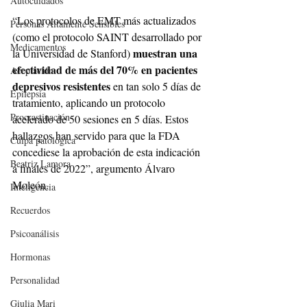
Autocuidados
“Los protocolos de EMT más actualizados 
Personas Altamente Sensibles
(como el protocolo SAINT desarrollado por 
Medicamentos
muestran una 
la Universidad de Stanford) 
efectividad de más del 70% en pacientes 
Aceptación
depresivos resistentes
 en tan solo 5 días de 
Epilepsia
tratamiento, aplicando un protocolo 
Procrastinación
acelerado de 50 sesiones en 5 días. Estos 
hallazgos han servido para que la FDA 
Culpa patológica
concediese la aprobación de esta indicación 
Beatriz Lamora
a finales de 2022”, argumento Álvaro 
Moleón.
Inteligencia
Recuerdos
Psicoanálisis
Hormonas
Personalidad
Giulia Mari