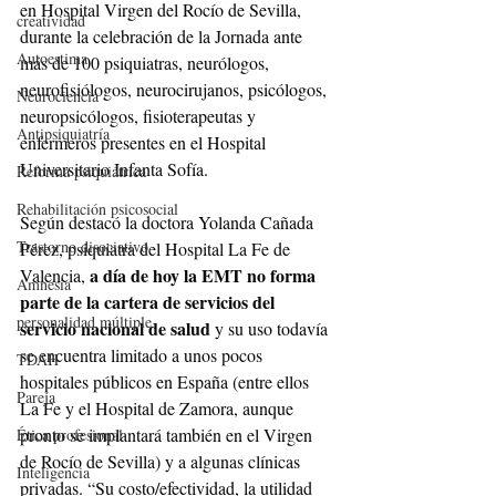
en Hospital Virgen del Rocío de Sevilla, 
creatividad
durante la celebración de la Jornada ante 
Autoestima
más de 100 psiquiatras, neurólogos, 
neurofisiólogos, neurocirujanos, psicólogos, 
Neurociencia
neuropsicólogos, fisioterapeutas y 
Antipsiquiatría
enfermeros presentes en el Hospital 
Universitario Infanta Sofía.
Reforma psiquiátrica
Rehabilitación psicosocial
Según destacó la doctora Yolanda Cañada 
Trastorno disociativo
Pérez, psiquiatra del Hospital La Fe de 
a día de hoy la EMT no forma 
Valencia, 
Amnesia
parte de la cartera de servicios del 
personalidad múltiple
servicio nacional de salud
 y su uso todavía 
se encuentra limitado a unos pocos 
TDAH
hospitales públicos en España (entre ellos 
Pareja
La Fe y el Hospital de Zamora, aunque 
pronto se implantará también en el Virgen 
Ética profesional
de Rocío de Sevilla) y a algunas clínicas 
Inteligencia
privadas. “Su costo/efectividad, la utilidad 