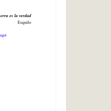
arte bruto
erra es la verdad
Esquilo
Inteligencia artificial
.mp4
Adolescencia