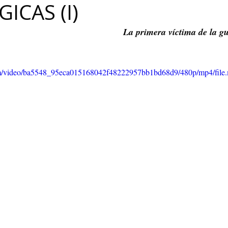
ICAS (I)
Maribel Gámez
Comunicación
Hijos
Separación
La primera víctima de la gu
Algoritmos
cuentos infantiles
Historia de la locura
.com/video/ba5548_95eca015168042f48222957bb1bd68d9/480p/mp4/file
Transgénero
Cambio de sexo
Orientación sexual