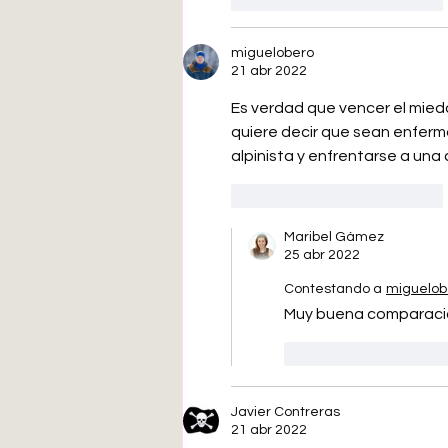
miguelobero
21 abr 2022
Es verdad que vencer el miedo
quiere decir que sean enfer
alpinista y enfrentarse a una
Me gusta
Reaccionar
Maribel Gámez
25 abr 2022
Contestando a
miguelob
Muy buena comparació
Me gusta
Rea
Javier Contreras
21 abr 2022