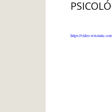
PSICOLÓG
Blanca de la Torre Fernández
Deberes escolares
empatía
https://video.wixstatic
angustia
Desarrollo infantil