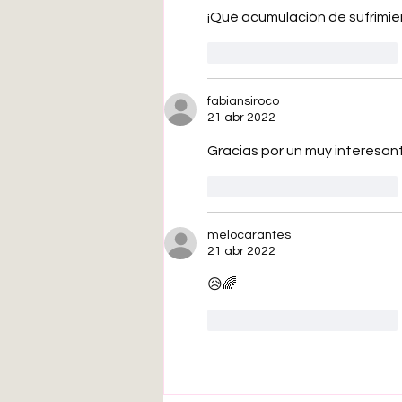
¡Qué acumulación de sufrimie
Me gusta
Reaccionar
fabiansiroco
21 abr 2022
Gracias por un muy interesant
Me gusta
Reaccionar
melocarantes
21 abr 2022
😥🌈
Me gusta
Reaccionar