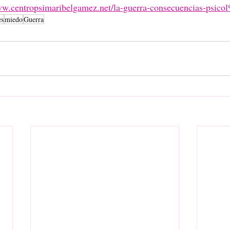
ww.centropsimaribelgamez.net/la-guerra-consecuencias-psic
es
miedo
Guerra