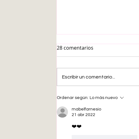
28 comentarios
Escribir un comentario...
¿EL ESTRÉS CAUSA CÁNCER?
Ordenar según:
Lo más nuevo
mabelfarnesio
21 abr 2022
❤️❤️
Me gusta
Reaccionar