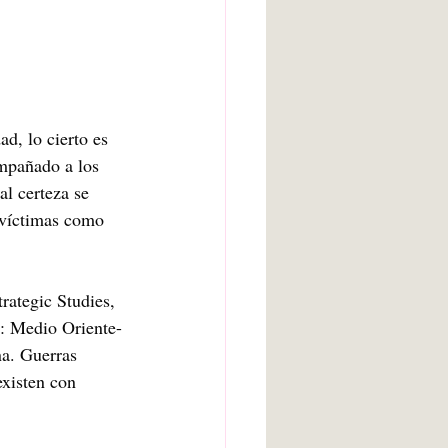
d, lo cierto es 
ompañado a los 
l certeza se 
 víctimas como 
rategic Studies, 
o: Medio Oriente-
a. Guerras 
xisten con 