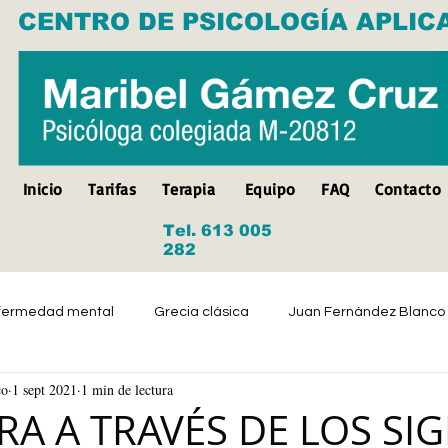
CENTRO DE PSICOLOGÍA APLIC
Inicio
Tarifas
Terapia
Equipo
FAQ
Contacto
Tel. 613 005
282
fermedad mental
Grecia clásica
Juan Fernández Blanco
co
1 sept 2021
1 min de lectura
Suicidio
Discapacidad
Tristeza
Depresión
RA A TRAVÉS DE LOS SI