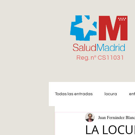
Reg. n
º
CS11031
Todas las entradas
locura
en
Juan Fernández Blan
Miedo
Estrés
Ansiedad
LA LOCU