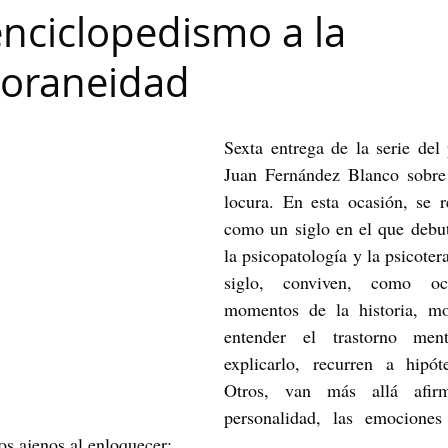
 enciclopedismo a la
Maribel Gámez
Comunicación
Hijos
Separación
oraneidad
Algoritmos
cuentos infantiles
Historia de la locura
Sexta entrega de la serie del 
Juan Fernández Blanco sobre l
Transgénero
Cambio de sexo
Orientación sexual
locura. En esta ocasión, se re
como un siglo en el que debuta
la psicopatología y la psicotera
siglo, conviven, como oc
momentos de la historia, mod
entender el trastorno ment
explicarlo, recurren a hipótes
Otros, van más allá afir
personalidad, las emociones 
os ajenos al enloquecer: