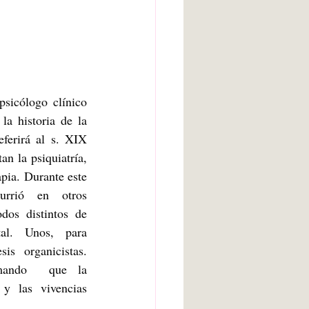
arte bruto
Inteligencia artificial
psicólogo clínico 
a historia de la 
Adolescencia
ferirá al s. XIX 
n la psiquiatría, 
pia. Durante este 
urrió en otros 
os distintos de 
al. Unos, para 
is organicistas. 
mando  que la 
y las vivencias 