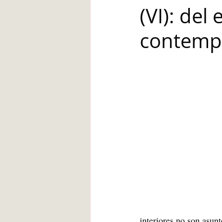
(VI): del
Blanca de la Torre Fernández
contemp
Deberes escolares
empatía
angustia
Desarrollo infantil
interiores no son asunt