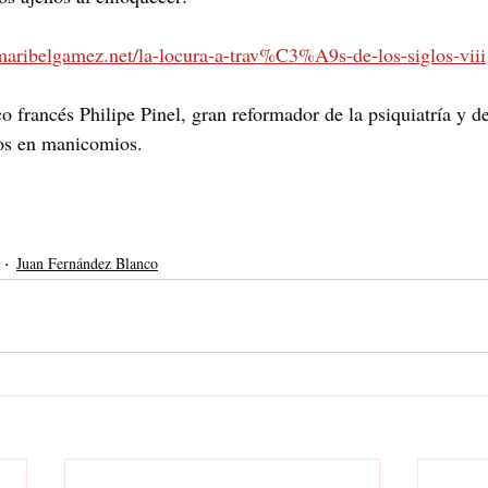
maribelgamez.net/la-locura-a-trav%C3%A9s-de-los-siglos-viii
o francés Philipe Pinel, gran reformador de la psiquiatría y d
dos en manicomios.
Juan Fernández Blanco