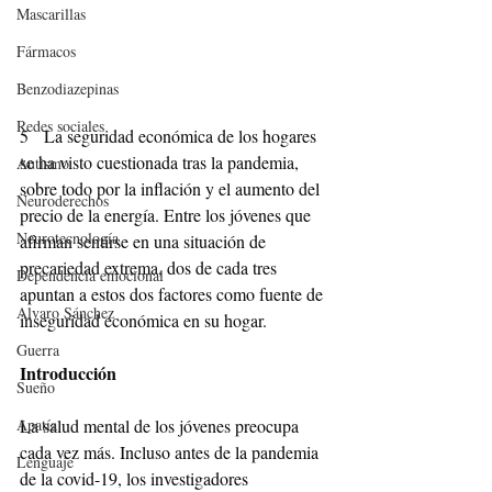
Mascarillas
Fármacos
Benzodiazepinas
Redes sociales
5   La seguridad económica de los hogares 
se ha visto cuestionada tras la pandemia, 
Autismo
sobre todo por la inflación y el aumento del 
Neuroderechos
precio de la energía. Entre los jóvenes que 
Neurotecnología
afirman sentirse en una situación de 
precariedad extrema, dos de cada tres 
Dependencia emocional
apuntan a estos dos factores como fuente de 
Alvaro Sánchez
inseguridad económica en su hogar.
Guerra
Introducción
Sueño
Apatía
La salud mental de los jóvenes preocupa 
cada vez más. Incluso antes de la pandemia 
Lenguaje
de la covid-19, los investigadores 