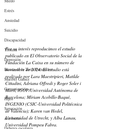
Miedo
Estrés
Ansiedad
Suicidio
Discapacidad
Por su interés reproducimos el estudio 
Tristeza
publicado en El Observatorio Social de la 
Depresión
Fundación La Caixa en su número de 
noviembre de 2024. El estudio está 
Blanca de la Torre Fernández
realizado por Lara Maestripieri, Matilde 
Maribel Gámez
Cittadini, Adriana Offredi y Roger Soler i 
Comunicación
Martí, IGOP/Universidad Autónoma de 
Barcelona; Míriam Acebillo-Baqué, 
Hijos
INGENIO (CSIC-Universidad Politécnica 
Separación
de Valencia); Karen van Hedel, 
Universidad de Utrecht, y Alba Lanau, 
arte bruto
Universidad Pompeu Fabra.
Deberes escolares