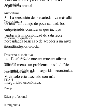
creatividad
explicativo crucial.
Autoestima
3   La sensación de precariedad va más allá 
Neurociencia
de tener un trabajo de poca calidad; los 
entrevistados consideran que incluye 
Antipsiquiatría
también la imposibilidad de satisfacer 
Reforma psiquiátrica
necesidades básicas o de acceder a un nivel 
Rehabilitación psicosocial
de vida digno.
Trastorno disociativo
 4   El 40,6% de nuestra muestra afirma 
Amnesia
sufrir al menos un problema de salud física 
o mental debido a la inseguridad económica. 
personalidad múltiple
Vivir solo está asociado con más 
TDAH
inseguridad económica.
Pareja
Ética profesional
Inteligencia