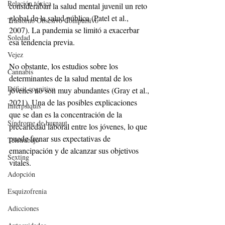
Relación tóxica
consideraban la salud mental juvenil un reto 
global de la salud pública (Patel et al., 
Trastorno Obsesivo Compulsivo
2007). La pandemia se limitó a exacerbar 
Soledad
esa tendencia previa.
Vejez
No obstante, los estudios sobre los 
Cannabis
determinantes de la salud mental de los 
Déficit cognitivo
jóvenes no son muy abundantes (Gray et al., 
2021). Una de las posibles explicaciones 
Interpsiquis
que se dan es la concentración de la 
Síndrome de burnaut
precariedad laboral entre los jóvenes, lo que 
puede frenar sus expectativas de 
Teletrabajo
emancipación y de alcanzar sus objetivos 
Sexting
vitales. 
Adopción
Esquizofrenia
Adicciones