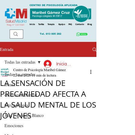
CENTRO DE PSICOLOGÍA APLICADA
Inicio
Tarifas
Terapia
Equipo
FAQ
Contacto
Blog
Reg. n
º
CS11031
Tel.
613 005 282
Entrada
Todas las entradas
Iniciar sesión
Centro de Psicología Maribel Gámez
Todas las entradas
22 ene 2025
11 min de lectura
LA SENSACIÓN DE
locura
PRECARIEDAD AFECTA A
enfermedad mental
LA SALUD MENTAL DE LOS
Grecia clásica
JÓVENES
Juan Fernández Blanco
Emociones