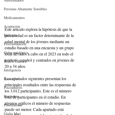
Autocuidados
Personas Altamente Sensibles
Medicamentos
Aceptación
Este artículo explora la hipótesis de que la 
precariedad es un factor determinante de la 
Epilepsia
salud mental de los jóvenes mediante un 
Procrastinación
estudio basado en una encuesta y un grupo 
Culpa patológica
focal llevados a cabo en el 2023 en todo el 
territorio español y centrados en jóvenes de 
Beatriz Lamora
20 a 34 años.
Inteligencia
Los apartados siguientes presentan los 
Recuerdos
principales resultados entre las respuestas de 
Psicoanálisis
los 3.012 participantes. Este es el número 
Hormonas
total de participantes en el estudio. En 
algunos gráficos el número de respuestas 
Personalidad
puede ser menor. Cada apartado está 
Giulia Mari