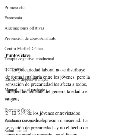
Primera cita
Fantosmia
Alucinaciones olfativas
Prevención de abusos/maltrato
Centro Maribel Gámez
Puntos clave
Terapia cognitivo-conductual
tccmontreal
1   La precariedad laboral no se distribuye 
de forma igualitaria entre los jóvenes, pero la 
trastorno depresivo mayor
sensación de precariedad les afecta a todos, 
Manual para el paciente
independientemente del género, la edad o el 
origen.
Enuresis
Ejercicio físico
2   El 31% de los jóvenes entrevistados 
están en riesgo de depresión o ansiedad. La 
Pandemia coronavirus
sensación de precariedad –y no el hecho de 
Salud mental
tener un empleo precario– es el factor 