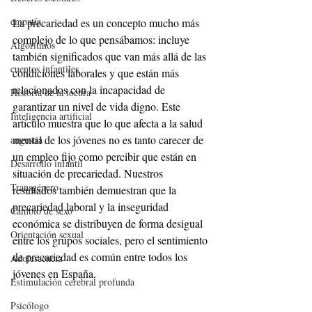
empatía
La precariedad es un concepto mucho más 
complejo de lo que pensábamos: incluye 
Algoritmos
también significados que van más allá de las 
cuentos infantiles
condiciones laborales y que están más 
relacionados con la incapacidad de 
Historia de la locura
garantizar un nivel de vida digno. Este 
Inteligencia artificial
artículo muestra que lo que afecta a la salud 
mental de los jóvenes no es tanto carecer de 
angustia
un empleo fijo como percibir que están en 
Desarrollo infantil
situación de precariedad. Nuestros 
Transgénero
resultados también demuestran que la 
precariedad laboral y la inseguridad 
Cambio de sexo
económica se distribuyen de forma desigual 
Orientación sexual
entre los grupos sociales, pero el sentimiento 
de precariedad es común entre todos los 
Adolescencia
jóvenes en España.
Estimulación cerebral profunda
Psicólogo