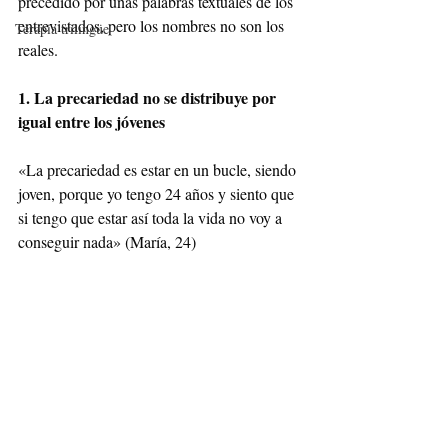
precedido por unas palabras textuales de los 
entrevistados, pero los nombres no son los 
Terapia trilingüe
reales.
1. La precariedad no se distribuye por 
igual entre los jóvenes
«La precariedad es estar en un bucle, siendo 
joven, porque yo tengo 24 años y siento que 
si tengo que estar así toda la vida no voy a 
conseguir nada» (María, 24)