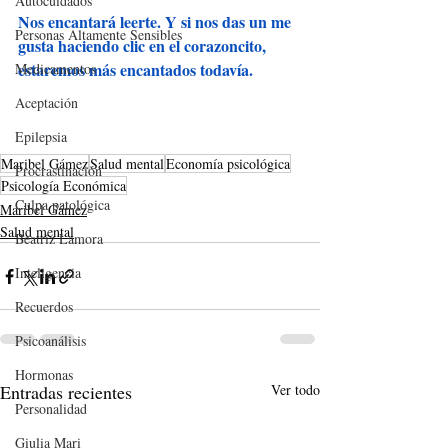
Autocuidados
Nos encantará leerte. Y si nos das un me 
Personas Altamente Sensibles
gusta haciendo clic en el corazoncito, 
estaremos más encantados todavía.
Medicamentos
Aceptación
Epilepsia
Maribel Gámez
Salud mental
Economía psicológica
Procrastinación
Psicología Económica
Culpa patológica
Maribel Gámez
Salud mental
Beatriz Lamora
Inteligencia
Recuerdos
Psicoanálisis
Hormonas
Entradas recientes
Ver todo
Personalidad
Giulia Mari