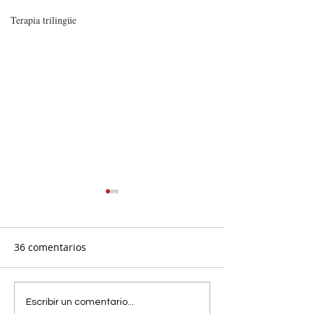
Terapia trilingüe
36 comentarios
EL VÍDEO DE MARIBEL
MARIBEL GÁME
Escribir un comentario...