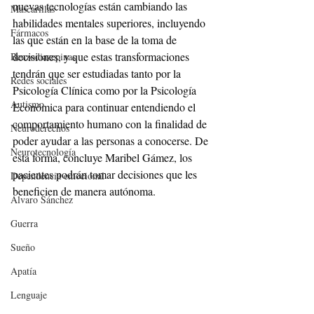
nuevas tecnologías están cambiando las 
Mascarillas
habilidades mentales superiores, incluyendo 
Fármacos
las que están en la base de la toma de 
decisiones, y que estas transformaciones 
Benzodiazepinas
tendrán que ser estudiadas tanto por la 
Redes sociales
Psicología Clínica como por la Psicología 
Autismo
Económica para continuar entendiendo el 
comportamiento humano con la finalidad de 
Neuroderechos
poder ayudar a las personas a conocerse. De 
Neurotecnología
esta forma, concluye Maribel Gámez, los 
pacientes podrán tomar decisiones que les 
Dependencia emocional
beneficien de manera autónoma.
Alvaro Sánchez
Guerra
Sueño
Apatía
Lenguaje