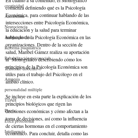
En cuanto a su contenido, el Monográfico 
creatividad
comienza definiendo qué es la Psicología 
Económica, para continuar hablando de las 
Autoestima
intersecciones entre Psicología Económica, 
Neurociencia
la educación y la salud para terminar 
hablando de la Psicología Económica en las 
Antipsiquiatría
organizaciones. Dentro de la sección de 
Reforma psiquiátrica
salud, Maribel Gámez realiza su aportación 
Rehabilitación psicosocial
al  Monográfico describiendo cómo los 
principios de la Psicología Económica son 
Trastorno disociativo
útiles para el trabajo del Psicólogo en el 
Amnesia
ámbito clínico.
personalidad múltiple
Se incluye en esta parte la explicación de los 
TDAH
principios biológicos que rigen las 
Pareja
decisiones económicas y cómo afectan a la 
toma de decisiones, así como la influencia 
Ética profesional
de ciertas hormonas en el comportamiento 
Inteligencia
económico. Para concluir, detalla como las 