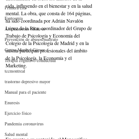
vida, influyendo en el bienestar y en la salud 
Primera cita
mental. La obra, que consta de 164 páginas, 
Fantosmia
ha sido coordinada por Adrián Navalón 
López de la Rica, coordinador del Grupo de 
Alucinaciones olfativas
Trabajo de Psicología y Economía del 
Prevención de abusos/maltrato
Colegio de la Psicología de Madrid y en la 
Centro Maribel Gámez
misma participan profesionales del ámbito 
de la Psicología, la Economía y el 
Terapia cognitivo-conductual
Marketing.
tccmontreal
trastorno depresivo mayor
Manual para el paciente
Enuresis
Ejercicio físico
Pandemia coronavirus
Salud mental