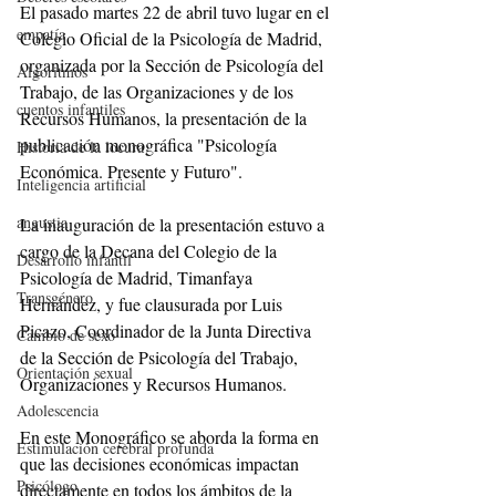
El pasado martes 22 de abril tuvo lugar en el 
empatía
Colegio Oficial de la Psicología de Madrid, 
organizada por la Sección de Psicología del 
Algoritmos
Trabajo, de las Organizaciones y de los 
cuentos infantiles
Recursos Humanos, la presentación de la 
publicación monográfica "Psicología 
Historia de la locura
Económica. Presente y Futuro".
Inteligencia artificial
angustia
La inauguración de la presentación estuvo a 
cargo de la Decana del Colegio de la 
Desarrollo infantil
Psicología de Madrid, Timanfaya 
Transgénero
Hernández, y fue clausurada por Luis 
Picazo, Coordinador de la Junta Directiva 
Cambio de sexo
de la Sección de Psicología del Trabajo, 
Orientación sexual
Organizaciones y Recursos Humanos.
Adolescencia
En este Monográfico se aborda la forma en 
Estimulación cerebral profunda
que las decisiones económicas impactan 
Psicólogo
directamente en todos los ámbitos de la 