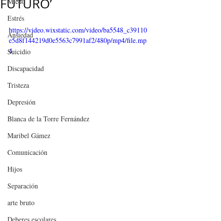
FUTURO’
Miedo
Estrés
https://video.wixstatic.com/video/ba5548_c39110
Ansiedad
e5d8f144219d0e5563c7991af2/480p/mp4/file.mp
4
Suicidio
Discapacidad
Tristeza
Depresión
Blanca de la Torre Fernández
Maribel Gámez
Comunicación
Hijos
Separación
arte bruto
Deberes escolares