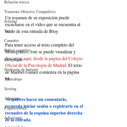
Relación tóxica
Trastorno Obsesivo Compulsivo
Un resumen de su exposición puede 
Soledad
escucharse en el vídeo que se encuentra al 
Vejez
inicio de esta entrada de Blog.
Cannabis
Para tener acceso al texto completo del 
Déficit cognitivo
Monográfico, este se puede visualizar y 
descargar 
aquí, desde la página del Colegio 
Interpsiquis
Oficial de la Psicología de Madrid
. El texto 
Síndrome de burnaut
de Maribel Gámez comienza en la página 
88.
Teletrabajo
Sexting
Adopción
Si quieres hacer un comentario, 
recuerda iniciar sesión o registrarte en el 
Esquizofrenia
recuadro de la esquina superior derecha 
Adicciones
de la entrada.