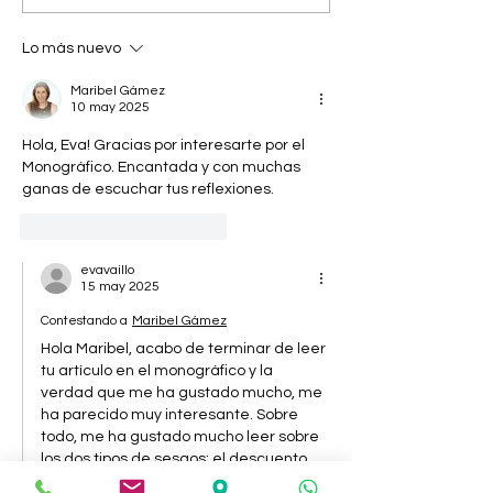
GÁMEZ EN LA II
PARTICIPARÁ EN 
JORNADA DE
JORNADA DE
Lo más nuevo
PSICOLOGÍA Y
PSICOLOGÍA Y
ECONOMÍA DEL COP
ECONOMÍA DEL
Maribel Gámez
10 may 2025
MADRID
MADRID
Hola, Eva! Gracias por interesarte por el 
Monográfico. Encantada y con muchas 
ganas de escuchar tus reflexiones. 
Me gusta
Reaccionar
evavaillo
15 may 2025
Contestando a
Maribel Gámez
Hola Maribel, acabo de terminar de leer 
tu artículo en el monográfico y la 
verdad que me ha gustado mucho, me 
ha parecido muy interesante. Sobre 
todo, me ha gustado mucho leer sobre 
los dos tipos de sesgos: el descuento 
temporal y la aversión al riesgo. Como 