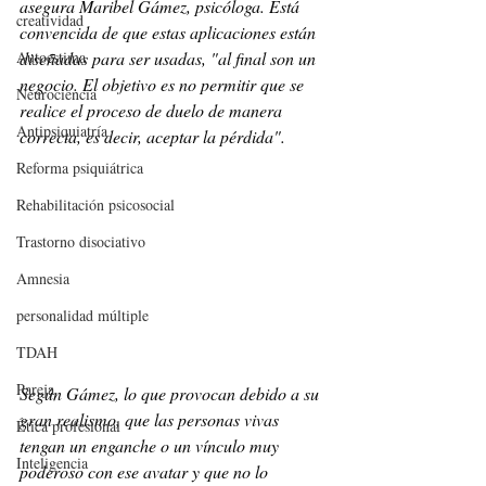
asegura Maribel Gámez, psicóloga. Está 
creatividad
convencida de que estas aplicaciones están 
diseñadas para ser usadas, "al final son un 
Autoestima
negocio. El objetivo es no permitir que se 
Neurociencia
realice el proceso de duelo de manera 
Antipsiquiatría
correcta, es decir, aceptar la pérdida".
Reforma psiquiátrica
Rehabilitación psicosocial
Trastorno disociativo
Amnesia
personalidad múltiple
TDAH
Pareja
Según Gámez, lo que provocan debido a su 
gran realismo, que las personas vivas 
Ética profesional
tengan un enganche o un vínculo muy 
Inteligencia
poderoso con ese avatar y que no lo 