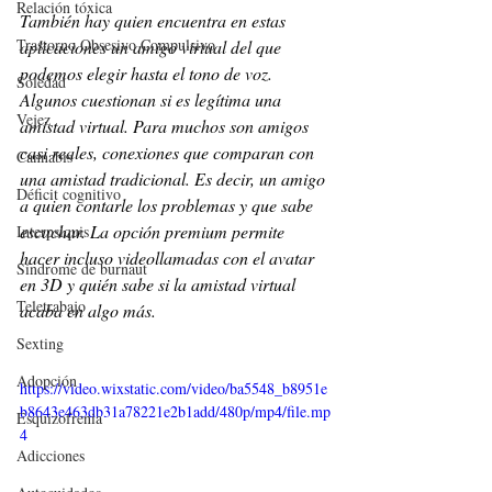
Relación tóxica
También hay quien encuentra en estas 
Trastorno Obsesivo Compulsivo
aplicaciones un amigo virtual del que 
podemos elegir hasta el tono de voz. 
Soledad
Algunos cuestionan si es legítima una 
Vejez
amistad virtual. Para muchos son amigos 
casi reales, conexiones que comparan con 
Cannabis
una amistad tradicional. Es decir, un amigo 
Déficit cognitivo
a quien contarle los problemas y que sabe 
escuchar. La opción premium permite 
Interpsiquis
hacer incluso videollamadas con el avatar 
Síndrome de burnaut
en 3D y quién sabe si la amistad virtual 
Teletrabajo
acaba en algo más.
Sexting
Adopción
https://video.wixstatic.com/video/ba5548_b8951e
b8643e463db31a78221e2b1add/480p/mp4/file.mp
Esquizofrenia
4
Adicciones