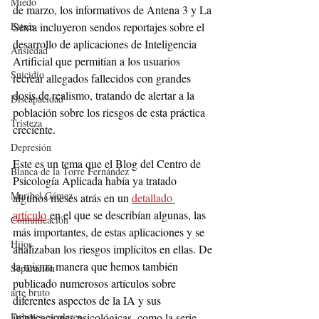
Miedo
de marzo, los informativos de Antena 3 y La 
Estrés
Sexta incluyeron sendos reportajes sobre el 
desarrollo de aplicaciones de Inteligencia 
Ansiedad
Artificial que permitían a los usuarios 
Suicidio
recrear allegados fallecidos con grandes 
dosis de realismo, tratando de alertar a la 
Discapacidad
población sobre los riesgos de esta práctica 
Tristeza
creciente.
Depresión
Este es un tema que el Blog del Centro de 
Blanca de la Torre Fernández
Psicología Aplicada había ya tratado 
Maribel Gámez
algunos meses atrás en un 
detallado 
artículo
 en el que se describían algunas, las 
Comunicación
más importantes, de estas aplicaciones y se 
Hijos
analizaban los riesgos implícitos en ellas. De 
la misma manera que hemos también 
Separación
publicado numerosos artículos sobre 
arte bruto
diferentes aspectos de la IA y sus 
Deberes escolares
implicaciones psicológicas, como la serie 