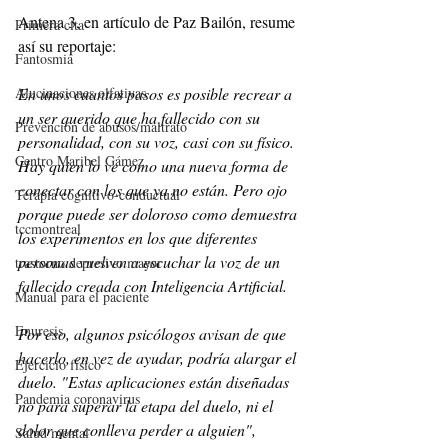
Antena 3, en artículo de Paz Bailón, resume 
Primera cita
así su reportaje:
Fantosmia
En unos cuantos pasos es posible recrear a 
Alucinaciones olfativas
un ser querido que ha fallecido con su 
Prevención de abusos/maltrato
personalidad, con su voz, casi con su físico. 
Centro Maribel Gámez
Hay quien lo ve como una nueva forma de 
conectar con los que ya no están. Pero ojo 
Terapia cognitivo-conductual
porque puede ser doloroso como demuestra 
tccmontreal
los experimentos en los que diferentes 
personas vuelven a escuchar la voz de un 
trastorno depresivo mayor
fallecido creada con Inteligencia Artificial.
Manual para el paciente
Enuresis
Por eso, algunos psicólogos avisan de que 
hacerlo, en vez de ayudar, podría alargar el 
Ejercicio físico
duelo. "Estas aplicaciones están diseñadas 
Pandemia coronavirus
no para superar la etapa del duelo, ni el 
dolor que conlleva perder a alguien", 
Salud mental