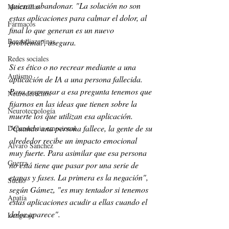
quieran abandonar. "La solución no son 
Mascarillas
estas aplicaciones para calmar el dolor, al 
Fármacos
final lo que generan es un nuevo 
Benzodiazepinas
problema", asegura.
Redes sociales
Si es ético o no recrear mediante a una 
Autismo
aplicación de IA a una persona fallecida. 
Para responsar a esa pregunta tenemos que 
Neuroderechos
fijarnos en las ideas que tienen sobre la 
Neurotecnología
muerte los que utilizan esa aplicación. 
"Cuando una persona fallece, la gente de su 
Dependencia emocional
alrededor recibe un impacto emocional 
Alvaro Sánchez
muy fuerte. Para asimilar que esa persona 
Guerra
no está tiene que pasar por una serie de 
etapas y fases. La primera es la negación", 
Sueño
según Gámez, "es muy tentador si tenemos 
Apatía
estas aplicaciones acudir a ellas cuando el 
dolor aparece".
Lenguaje