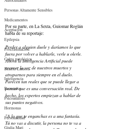
Autocuidados
Personas Altamente Sensibles
Medicamentos
Por su parte, en La Sexta, Guiomar Roglán 
Aceptación
habla de su reportaje:
Epilepsia
Perder a alguien duele y daríamos lo que 
Procrastinación
fuera por volver a hablarle, verle u olerle. 
Culpa patológica
Ahora la Inteligencia Artificial puede 
recrear la voz de nuestros muertos y 
Beatriz Lamora
atraparnos para siempre en el duelo. 
Inteligencia
Parecen tan reales que se puede llegar a 
pensar que es una conversación real. De 
Recuerdos
hecho, los expertos empiezan a hablar de 
Psicoanálisis
sus puntos negativos.
Hormonas
"A lo que te enganchas es a una fantasía. 
Personalidad
Tú no vas a discutir, la persona no te va a 
Giulia Mari