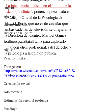
‘La inteligencia artificial en el ámbito de la 
empatía
psicología clínica’
, ponencia presentada en 
Algoritmos
el Colegio Oficial de la Psicología de 
Madrid. Por lo que no es de extrañar que 
cuentos infantiles
ambas cadenas de televisión se dirigieran a 
Historia de la locura
la Directora del Centro, Maribel Gámez, 
como experta en el tema para explicarlo 
Inteligencia artificial
junto con otros profesionales del derecho y 
angustia
la psicología a la opinión pública
.
Desarrollo infantil
Transgénero
https://video.wixstatic.com/video/ba5548_ca8f428
Cambio de sexo
2f75040a9b8ed206ee311a213/360p/mp4/file.mp4
Orientación sexual
Adolescencia
Estimulación cerebral profunda
Psicólogo