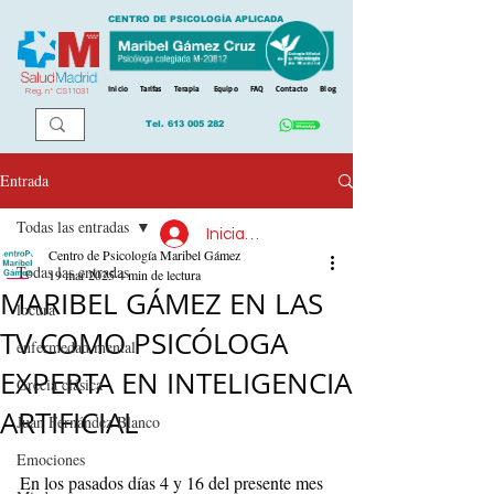
CENTRO DE PSICOLOGÍA APLICADA
Inicio
Tarifas
Terapia
Equipo
FAQ
Contacto
Blog
Reg. n
º
CS11031
Tel.
613 005 282
Entrada
Todas las entradas
Iniciar sesión
Centro de Psicología Maribel Gámez
Todas las entradas
19 mar 2025
4 min de lectura
MARIBEL GÁMEZ EN LAS
locura
TV COMO PSICÓLOGA
enfermedad mental
EXPERTA EN INTELIGENCIA
Grecia clásica
ARTIFICIAL
Juan Fernández Blanco
Emociones
En los pasados días 4 y 16 del presente mes 