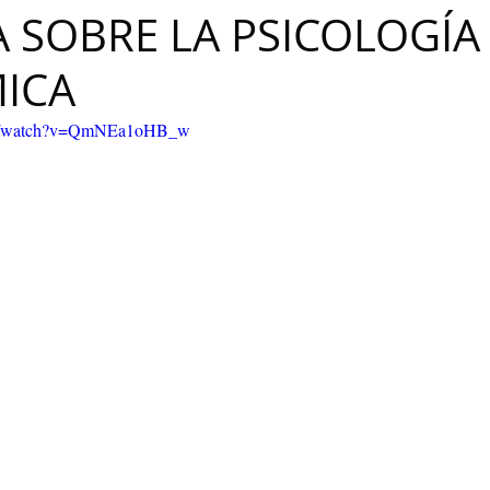
 SOBRE LA PSICOLOGÍA
Maribel Gámez
Comunicación
Hijos
Separación
ICA
Algoritmos
cuentos infantiles
Historia de la locura
com/watch?v=QmNEa1oHB_w
Transgénero
Cambio de sexo
Orientación sexual