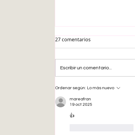
27 comentarios
Escribir un comentario...
Buscando una agencia de
Ordenar según:
Lo más nuevo
viajes extremos para ir al
Abismo Challenger.
mareafran
19 oct 2025
👍
Me gusta
Reaccionar