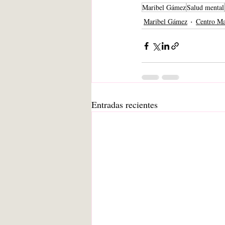
Maribel Gámez
Salud mental
Maribel Gámez
Centro M
Entradas recientes