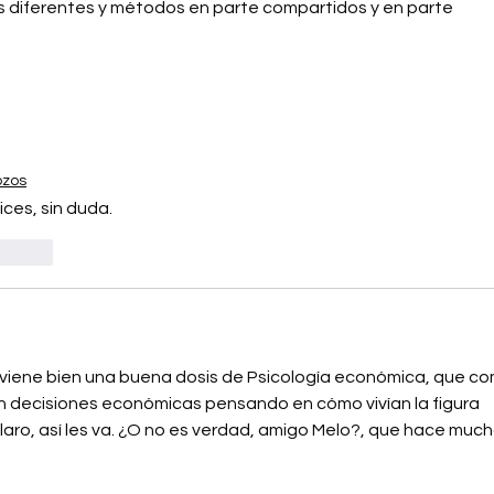
s diferentes y métodos en parte compartidos y en parte 
ozos
ices, sin duda.
ccionar
s viene bien una buena dosis de Psicología económica, que co
n decisiones económicas pensando en cómo vivían la figura 
aro, así les va. ¿O no es verdad, amigo Melo?, que hace much