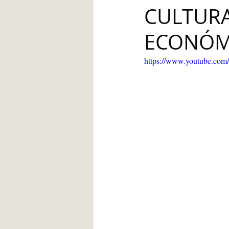
CULTURA
Blanca de la Torre Fernández
ECONÓM
Deberes escolares
empatía
https://www.youtube.
angustia
Desarrollo infantil