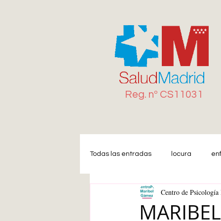
Reg. n
º
CS11031
Todas las entradas
locura
en
Centro de Psicologí
Miedo
Estrés
Ansiedad
MARIBEL