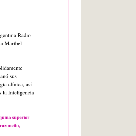
rgentina Radio 
 a Maribel 
sólidamente 
ranó sus 
ía clínica, así 
la Inteligencia 
squina superior 
razoncito, 