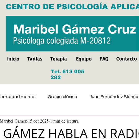
CENTRO DE PSICOLOGÍA APLIC
Inicio
Tarifas
Terapia
Equipo
FAQ
Contacto
Tel. 613 005
282
fermedad mental
Grecia clásica
Juan Fernández Blanco
a Maribel Gámez
15 oct 2025
1 min de lectura
Suicidio
Discapacidad
Tristeza
Depresión
 GÁMEZ HABLA EN RAD