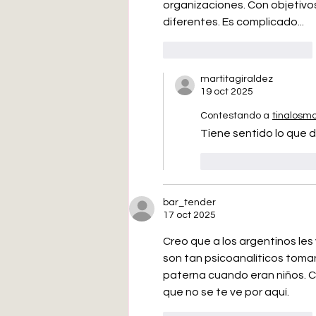
organizaciones. Con objetivo
diferentes. Es complicado...
Me gusta
Reaccionar
martitagiraldez
19 oct 2025
Contestando a
tinalosm
Tiene sentido lo que d
Me gusta
Rea
bar_tender
17 oct 2025
Creo que a los argentinos le
son tan psicoanalíticos toma
paterna cuando eran niños. Cl
que no se te ve por aquí.