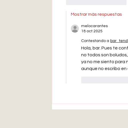
Me gusta
Reaccionar
Mostrar más respuestas
melocarantes
18 oct 2025
Contestando a
bar_tend
Hola, bar. Pues te con
no todos son boludos, 
ya no me siento para n
aunque no escribo en el
Me gusta
Rea