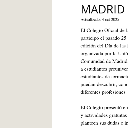
MADRID 
Blanca de la Torre Fernández
Actualizado:
4 oct 2025
El Colegio Oficial de 
Deberes escolares
empatía
participó el pasado 25 
edición del Día de las 
organizada por la Unión
angustia
Desarrollo infantil
Comunidad de Madrid d
a estudiantes preunivers
estudiantes de formaci
puedan descubrir, cono
diferentes profesiones.
El Colegio presentó en 
y actividades gratuitas
planteen sus dudas e i