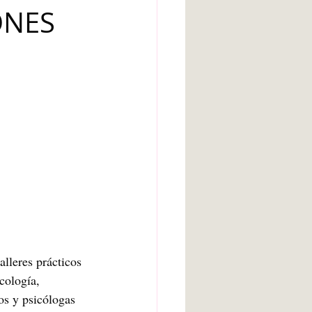
ONES
arte bruto
Inteligencia artificial
Adolescencia
alleres prácticos 
cología, 
os y psicólogas 