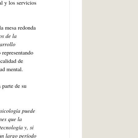
l y los servicios 
la mesa redonda 
os de la 
sarrollo 
ó representando 
calidad de 
lud mental.
parte de su 
Psicología puede 
nes que la 
tecnología y, si 
un largo período 