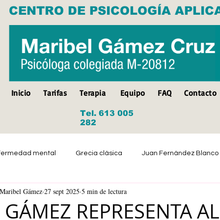
CENTRO DE PSICOLOGÍA APLIC
Inicio
Tarifas
Terapia
Equipo
FAQ
Contacto
Tel. 613 005
282
fermedad mental
Grecia clásica
Juan Fernández Blanco
a Maribel Gámez
27 sept 2025
5 min de lectura
Suicidio
Discapacidad
Tristeza
Depresión
 GÁMEZ REPRESENTA AL