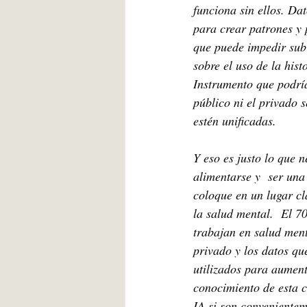
funciona sin ellos. Da
para crear patrones y p
que puede impedir subi
sobre el uso de la hist
Instrumento que podría
público ni el privado 
estén unificadas.
Y eso es justo lo que n
alimentarse y  ser una
coloque en un lugar cl
la salud mental.  El 7
trabajan en salud ment
privado y los datos qu
utilizados para aument
conocimiento de esta c
IA si son convenientem