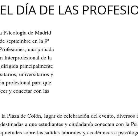
EL DÍA DE LAS PROFESI
Maribel Gámez
Comunicación
Hijos
Separación
la Psicología de Madrid 
Algoritmos
cuentos infantiles
Historia de la locura
de septiembre en la 9ª 
Profesiones, una jornada 
 Interprofesional de la 
Transgénero
Cambio de sexo
Orientación sexual
irigida principalmente 
itarios, universitarios y 
ón profesional para que 
cer y conectar con las 
la Plaza de Colón, lugar de celebración del evento, diversos t
 destinadas a que estudiantes y ciudadanía conecten con la Psi
nquietudes sobre las salidas laborales y académicas a psicólog