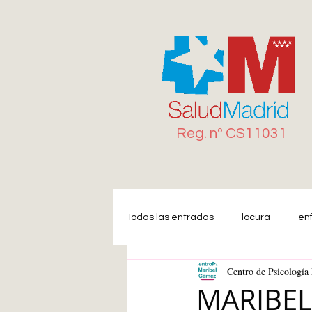
Reg. n
º
CS11031
Todas las entradas
locura
en
Centro de Psicologí
Miedo
Estrés
Ansiedad
MARIBEL