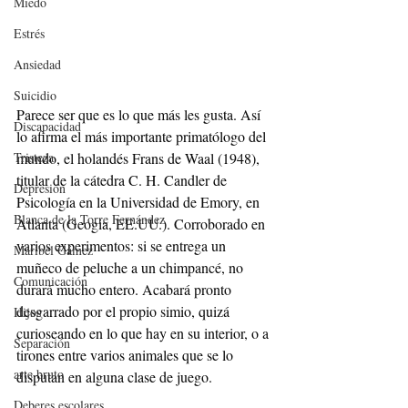
Miedo
Estrés
Ansiedad
Suicidio
Parece ser que es lo que más les gusta. Así 
Discapacidad
lo afirma el más importante primatólogo del 
mundo, el holandés Frans de Waal (1948), 
Tristeza
titular de la cátedra C. H. Candler de 
Depresión
Psicología en la Universidad de Emory, en 
Blanca de la Torre Fernández
Atlanta (Geogia, EE.UU.). Corroborado en 
varios experimentos: si se entrega un 
Maribel Gámez
muñeco de peluche a un chimpancé, no 
Comunicación
durará mucho entero. Acabará pronto 
desgarrado por el propio simio, quizá 
Hijos
curioseando en lo que hay en su interior, o a 
Separación
tirones entre varios animales que se lo 
arte bruto
disputan en alguna clase de juego. 
Deberes escolares