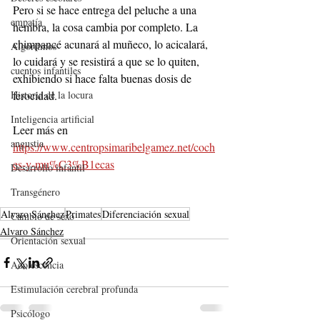
Pero si se hace entrega del peluche a una 
empatía
hembra, la cosa cambia por completo. La 
chimpancé acunará al muñeco, lo acicalará, 
Algoritmos
lo cuidará y se resistirá a que se lo quiten, 
cuentos infantiles
exhibiendo si hace falta buenas dosis de 
ferocidad. 
Historia de la locura
Inteligencia artificial
Leer más en 
angustia
https://www.centropsimaribelgamez.net/coch
es-y-mu%C3%B1ecas
Desarrollo infantil
Transgénero
Alvaro Sánchez
Primates
Diferenciación sexual
Cambio de sexo
Alvaro Sánchez
Orientación sexual
Adolescencia
Estimulación cerebral profunda
Psicólogo