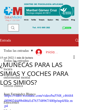
CENTRO DE PSICOLOGÍA APLICADA
Inicio
Tarifas
Terapia
Equipo
FAQ
Contacto
Blog
Reg. n
º
CS11031
Tel.
613 005 282
Entrada
Todas las entradas
Iniciar sesión
15 oct 2022
1 min de lectura
Todas las entradas
¿MUÑECAS PARA LAS
locura
SIMIAS Y COCHES PARA
enfermedad mental
LOS SIMIOS?
Grecia clásica
Juan Fernández Blanco
https://video.wixstatic.com/video/ba5548_c46444
0f090244d9b486d1d763748967/480p/mp4/file.m
Emociones
p4