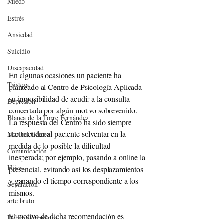
Miedo
Estrés
Ansiedad
Suicidio
Discapacidad
En algunas ocasiones un paciente ha 
Tristeza
planteado al Centro de Psicología Aplicada 
su imposibilidad de acudir a la consulta 
Depresión
concertada por algún motivo sobrevenido. 
Blanca de la Torre Fernández
La respuesta del Centro ha sido siempre 
recomendar al paciente solventar en la 
Maribel Gámez
medida de lo posible la dificultad 
Comunicación
inesperada; por ejemplo, pasando a online la 
Hijos
presencial, evitando así los desplazamientos 
y ganando el tiempo correspondiente a los 
Separación
mismos.
arte bruto
El motivo de dicha recomendación es 
Deberes escolares