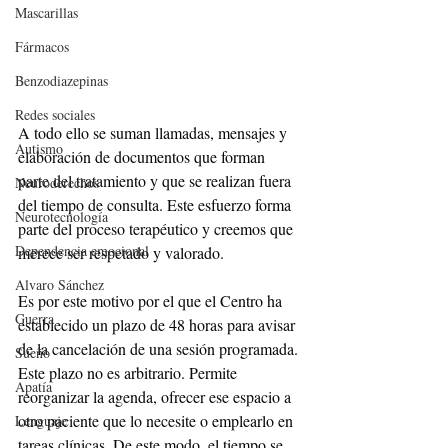
Mascarillas
Fármacos
Benzodiazepinas
Redes sociales
A todo ello se suman llamadas, mensajes y 
Autismo
elaboración de documentos que forman 
parte del tratamiento y que se realizan fuera 
Neuroderechos
del tiempo de consulta. Este esfuerzo forma 
Neurotecnología
parte del proceso terapéutico y creemos que 
Dependencia emocional
merece ser respetado y valorado.
Alvaro Sánchez
Es por este motivo por el que el Centro ha 
Guerra
establecido un plazo de 48 horas para avisar 
de la cancelación de una sesión programada. 
Sueño
Este plazo no es arbitrario. Permite 
Apatía
reorganizar la agenda, ofrecer ese espacio a 
otro paciente que lo necesite o emplearlo en 
Lenguaje
tareas clínicas. De este modo, el tiempo se 