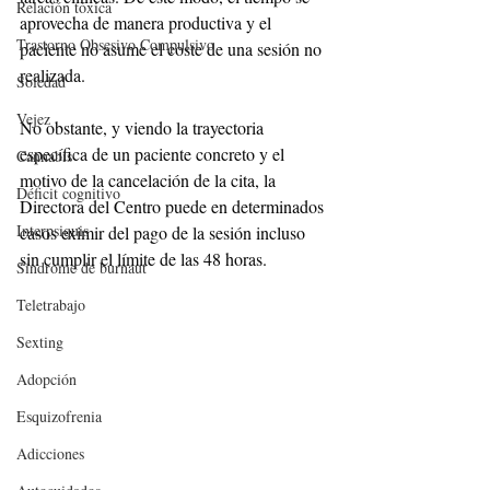
Relación tóxica
aprovecha de manera productiva y el 
Trastorno Obsesivo Compulsivo
paciente no asume el coste de una sesión no 
realizada.
Soledad
Vejez
No obstante, y viendo la trayectoria 
específica de un paciente concreto y el 
Cannabis
motivo de la cancelación de la cita, la 
Déficit cognitivo
Directora del Centro puede en determinados 
Interpsiquis
casos eximir del pago de la sesión incluso 
sin cumplir el límite de las 48 horas.
Síndrome de burnaut
Teletrabajo
Sexting
Adopción
Esquizofrenia
Adicciones