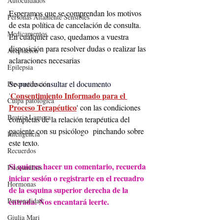
Autocuidados
Esperamos que se comprendan los motivos 
Personas Altamente Sensibles
de esta política de cancelación de consulta. 
Medicamentos
En cualquier caso, quedamos a vuestra 
disposición para resolver dudas o realizar las 
Aceptación
aclaraciones necesarias
Epilepsia
Se puede consultar el documento 
Procrastinación
Consentimiento Informado para el 
'
Culpa patológica
Proceso Terapéutico
' con las condiciones 
Beatriz Lamora
completas de la relación terapéutica del 
paciente con su psicólogo  pinchando sobre 
Inteligencia
este texto.
Recuerdos
Si quieres hacer un comentario, recuerda 
Psicoanálisis
iniciar sesión o registrarte en el recuadro 
Hormonas
de la esquina superior derecha de la 
entrada. Nos encantará leerte. 
Personalidad
Giulia Mari