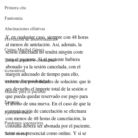
Primera cita
Fantosmia
Alucinaciones olfativas
Y, en cualquier caso, siempre con 48 horas 
Prevención de abusos/maltrato
al menos de antelación. Así, además, la 
Centro Maribel Gámez
sesión cancelada no tendrá ningún coste 
para el paciente. Si el paciente hubiera 
Terapia cognitivo-conductual
abonado ya la sesión cancelada, con el 
tccmontreal
margen adecuado de tiempo para ello, 
existen dos posibilidades de solución: que le 
trastorno depresivo mayor
sea devuelto el importe total de la sesión o 
Manual para el paciente
que pueda quedar reservado ese pago para 
Enuresis
el abono de una nueva. En el caso de que la 
comunicación de cancelación se efectuara 
Ejercicio físico
con menos de 48 horas de cancelación, la 
Pandemia coronavirus
consulta deberá ser abonada por el paciente, 
tanto si es presencial como online. Y si se 
Salud mental