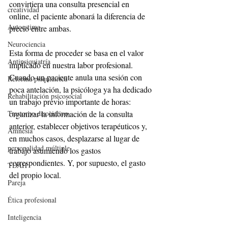
convirtiera una consulta presencial en 
creatividad
online, el paciente abonará la diferencia de 
Autoestima
precio entre ambas. 
Neurociencia
Esta forma de proceder se basa en el valor 
Antipsiquiatría
implicado en nuestra labor profesional. 
Cuando un paciente anula una sesión con 
Reforma psiquiátrica
poca antelación, la psicóloga ya ha dedicado 
Rehabilitación psicosocial
un trabajo previo importante de horas: 
organizar la información de la consulta 
Trastorno disociativo
anterior, establecer objetivos terapéuticos y, 
Amnesia
en muchos casos, desplazarse al lugar de 
personalidad múltiple
trabajo asumiendo los gastos 
correspondientes. Y, por supuesto, el gasto 
TDAH
del propio local.
Pareja
Ética profesional
Inteligencia