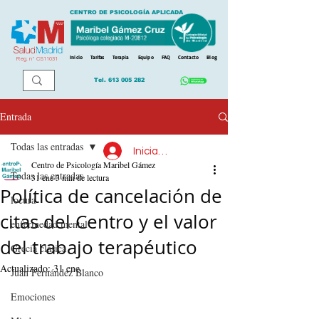
CENTRO DE PSICOLOGÍA APLICADA
Inicio
Tarifas
Terapia
Equipo
FAQ
Contacto
Blog
Reg. n
º
CS11031
Tel.
613 005 282
Entrada
Todas las entradas
Iniciar sesión
Centro de Psicología Maribel Gámez
Todas las entradas
31 ene
3 min de lectura
Política de cancelación de
locura
citas del Centro y el valor
enfermedad mental
del trabajo terapéutico
Grecia clásica
Actualizado:
31 ene
Juan Fernández Blanco
Emociones