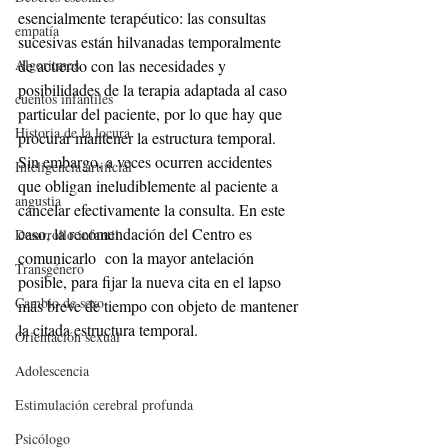
esencialmente terapéutico: las consultas 
empatía
sucesivas están hilvanadas temporalmente 
Algoritmos
de acuerdo con las necesidades y 
posibilidades de la terapia adaptada al caso 
cuentos infantiles
particular del paciente, por lo que hay que 
Historia de la locura
procurar mantener la estructura temporal. 
Sin embargo, a veces ocurren accidentes 
Inteligencia artificial
que obligan ineludiblemente al paciente a 
angustia
cancelar efectivamente la consulta. En este 
caso, la recomendación del Centro es 
Desarrollo infantil
comunicarlo  con la mayor antelación 
Transgénero
posible, para fijar la nueva cita en el lapso 
Cambio de sexo
más breve de tiempo con objeto de mantener 
la citada estructura temporal.
Orientación sexual
Adolescencia
Estimulación cerebral profunda
Psicólogo