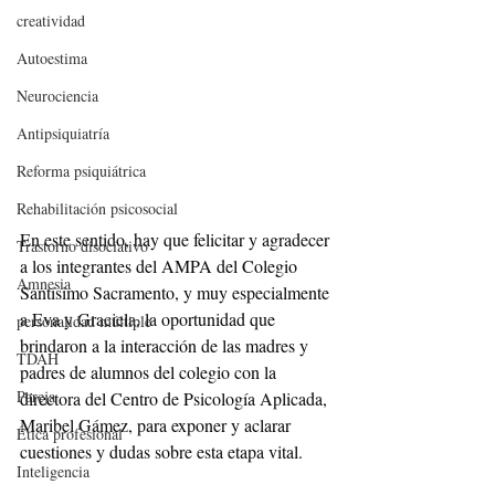
creatividad
Autoestima
Neurociencia
Antipsiquiatría
Reforma psiquiátrica
Rehabilitación psicosocial
En este sentido, hay que felicitar y agradecer 
Trastorno disociativo
a los integrantes del AMPA del Colegio 
Amnesia
Santísimo Sacramento, y muy especialmente 
a Eva y Graciela, la oportunidad que 
personalidad múltiple
brindaron a la interacción de las madres y 
TDAH
padres de alumnos del colegio con la 
Pareja
directora del Centro de Psicología Aplicada, 
Maribel Gámez, para exponer y aclarar 
Ética profesional
cuestiones y dudas sobre esta etapa vital.
Inteligencia