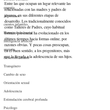
Entre las que ocupan un lugar relevante las 
empatía
relacionadas con las madres y padres de 
jóvenes, en sus diferentes etapas de 
Algoritmos
desarrollo. Los tradicionalmente conocidos 
cuentos infantiles
como Talleres de Padres, cuyo habitual 
formato presencial ha evolucionado en los 
Historia de la locura
últimos tiempos hacia formas online, por 
Inteligencia artificial
razones obvias. Y pocas cosas preocupan, 
angustia
en el buen sentido, a los progenitores, más 
que la llegada a la adolescencia de sus hijos.
Desarrollo infantil
Transgénero
Cambio de sexo
Orientación sexual
Adolescencia
Estimulación cerebral profunda
Psicólogo