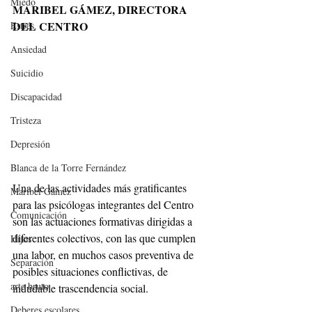
Miedo
MARIBEL GÁMEZ, DIRECTORA 
DEL CENTRO
Estrés
Ansiedad
Suicidio
Discapacidad
Tristeza
Depresión
Blanca de la Torre Fernández
Una de las actividades más gratificantes 
Maribel Gámez
para las psicólogas integrantes del Centro 
Comunicación
son las actuaciones formativas dirigidas a 
diferentes colectivos, con las que cumplen 
Hijos
una labor, en muchos casos preventiva de 
Separación
posibles situaciones conflictivas, de 
arte bruto
indudable trascendencia social.
Deberes escolares