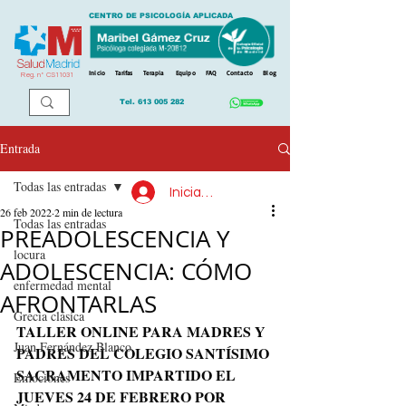
CENTRO DE PSICOLOGÍA APLICADA
Inicio
Tarifas
Terapia
Equipo
FAQ
Contacto
Blog
Reg. n
º
CS11031
Tel.
613 005 282
Entrada
Todas las entradas
Iniciar sesión
26 feb 2022
2 min de lectura
Todas las entradas
PREADOLESCENCIA Y
locura
ADOLESCENCIA: CÓMO
enfermedad mental
AFRONTARLAS
Grecia clásica
TALLER ONLINE PARA MADRES Y 
Juan Fernández Blanco
PADRES DEL COLEGIO SANTÍSIMO 
SACRAMENTO IMPARTIDO EL 
Emociones
JUEVES 24 DE FEBRERO POR 