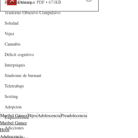
Relación tóxica
Descargar PDF • 671KB
Trastorno Obsesivo Compulsivo
Soledad
Vejez
Cannabis
Déficit cognitivo
Interpsiquis
Síndrome de burnaut
Teletrabajo
Sexting
Adopción
Maribel Gámez
Hijos
Adolescencia
Preadolecencia
Esquizofrenia
Maribel Gámez
Adicciones
Hijos
Adolescencia