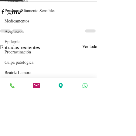
Autocuidados
Personas Altamente Sensibles
Medicamentos
Aceptación
Epilepsia
Entradas recientes
Ver todo
Procrastinación
Culpa patológica
Beatriz Lamora
Inteligencia
Recuerdos
Psicoanálisis
Hormonas
Personalidad
Giulia Mari