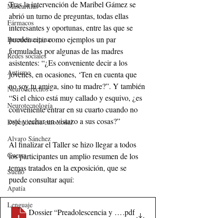
Tras la intervención de Maribel Gámez se 
Mascarillas
abrió un turno de preguntas, todas ellas 
Fármacos
interesantes y oportunas, entre las que se 
pueden citar como ejemplos un par 
Benzodiazepinas
formuladas por algunas de las madres 
Redes sociales
asistentes: “¿Es conveniente decir a los 
Autismo
jóvenes, en ocasiones, ‘Ten en cuenta que 
no soy tu amiga, sino tu madre?”. Y también 
Neuroderechos
“Si el chico está muy callado y esquivo, ¿es 
Neurotecnología
conveniente entrar en su cuarto cuando no 
esté y echar un vistazo a sus cosas?”
Dependencia emocional
Alvaro Sánchez
Al finalizar el Taller se hizo llegar a todos 
Guerra
los participantes un amplio resumen de los 
temas tratados en la exposición, que se 
Sueño
puede consultar aquí: 
Apatía
Lenguaje
Dossier “Preadolescencia y adolescencia cómo afrontarlas”
.pdf