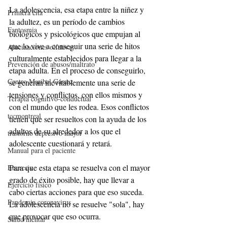
La adolescencia, esa etapa entre la niñez y 
Primera cita
la adultez, es un período de cambios 
Fantosmia
biológicos y psicológicos que empujan al 
que lo vive a conseguir una serie de hitos 
Alucinaciones olfativas
culturalmente establecidos para llegar a la 
Prevención de abusos/maltrato
etapa adulta. En el proceso de conseguirlo, 
Centro Maribel Gámez
se generan inevitablemente una serie de 
tensiones y conflictos, con ellos mismos y 
Terapia cognitivo-conductual
con el mundo que les rodea. Esos conflictos 
tccmontreal
tienen que ser resueltos con la ayuda de los 
adultos de su alrededor a los que el 
trastorno depresivo mayor
adolescente cuestionará y retará. 
Manual para el paciente
Para que esta etapa se resuelva con el mayor 
Enuresis
grado de éxito posible, hay que llevar a 
Ejercicio físico
cabo ciertas acciones para que eso suceda. 
Pandemia coronavirus
La adolescencia no se resuelve "sola", hay 
que provocar que eso ocurra.
Salud mental