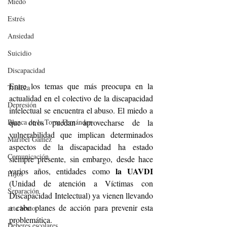
Miedo
Estrés
Ansiedad
Suicidio
Discapacidad
Entre los temas que más preocupa en la 
Tristeza
actualidad en el colectivo de la discapacidad 
Depresión
intelectual se encuentra el abuso. El miedo a 
que otros puedan aprovecharse de la 
Blanca de la Torre Fernández
vulnerabilidad que implican determinados 
Maribel Gámez
aspectos de la discapacidad ha estado 
Comunicación
siempre presente, sin embargo, desde hace 
la UAVDI
varios años, entidades como 
Hijos
(Unidad de atención a Víctimas con 
Separación
Discapacidad Intelectual) ya vienen llevando 
a cabo planes de acción para prevenir esta 
arte bruto
problemática. 
Deberes escolares