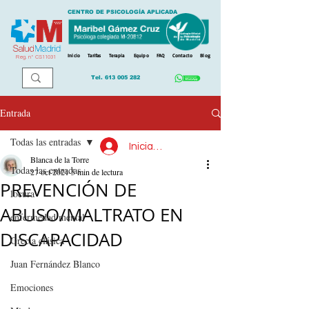
CENTRO DE PSICOLOGÍA APLICADA
Inicio
Tarifas
Terapia
Equipo
FAQ
Contacto
Blog
Reg. n
º
CS11031
Tel.
613 005 282
Entrada
Todas las entradas
Iniciar sesión
Blanca de la Torre
Todas las entradas
27 oct 2021
5 min de lectura
PREVENCIÓN DE
locura
ABUSO/MALTRATO EN
enfermedad mental
DISCAPACIDAD
Grecia clásica
Juan Fernández Blanco
Emociones