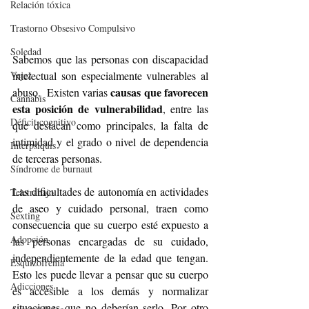
Relación tóxica
Trastorno Obsesivo Compulsivo
Soledad
Sabemos que las personas con discapacidad 
Vejez
intelectual son especialmente vulnerables al 
causas que favorecen 
abuso.  Existen varias 
Cannabis
esta posición de vulnerabilidad
, entre las 
Déficit cognitivo
que destacan como principales, la falta de 
intimidad y el grado o nivel de dependencia 
Interpsiquis
de terceras personas.
Síndrome de burnaut
Las dificultades de autonomía en actividades 
Teletrabajo
de aseo y cuidado personal, traen como 
Sexting
consecuencia que su cuerpo esté expuesto a 
Adopción
las personas encargadas de su cuidado, 
independientemente de la edad que tengan. 
Esquizofrenia
Esto les puede llevar a pensar que su cuerpo 
Adicciones
es accesible a los demás y normalizar 
situaciones que no deberían serlo. Por otro 