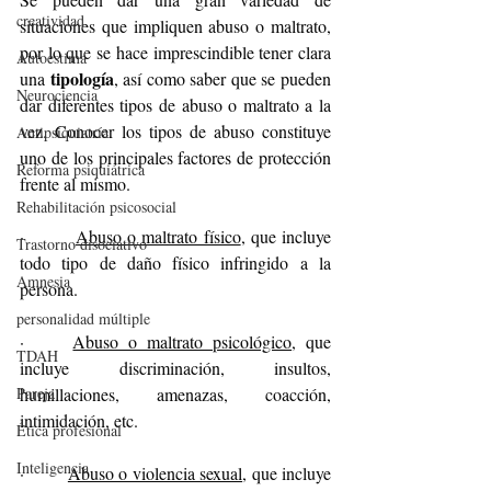
creatividad
situaciones que impliquen abuso o maltrato, 
por lo que se hace imprescindible tener clara 
Autoestima
tipología
una 
, así como saber que se pueden 
Neurociencia
dar diferentes tipos de abuso o maltrato a la 
vez. Conocer los tipos de abuso constituye 
Antipsiquiatría
uno de los principales factores de protección 
Reforma psiquiátrica
frente al mismo.
Rehabilitación psicosocial
·         
Abuso o maltrato físico
, que incluye 
Trastorno disociativo
todo tipo de daño físico infringido a la 
Amnesia
persona.
personalidad múltiple
·     
Abuso o maltrato psicológico
, que 
TDAH
incluye discriminación, insultos, 
Pareja
humillaciones, amenazas, coacción, 
intimidación, etc.
Ética profesional
Inteligencia
·         
Abuso o violencia sexual
, que incluye 