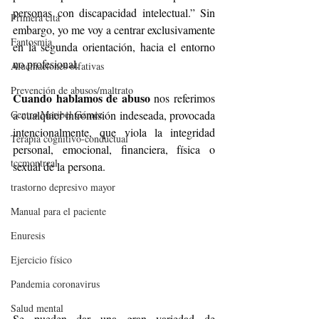
personas con discapacidad intelectual.” Sin 
Primera cita
embargo, yo me voy a centrar exclusivamente 
Fantosmia
en la segunda orientación, hacia el entorno 
no profesional.
Alucinaciones olfativas
Prevención de abusos/maltrato
Cuando hablamos de abuso
 nos referimos 
a cualquier intromisión indeseada, provocada 
Centro Maribel Gámez
intencionalmente, que viola la integridad 
Terapia cognitivo-conductual
personal, emocional, financiera, física o 
tccmontreal
sexual de la persona.
trastorno depresivo mayor
Manual para el paciente
Enuresis
Ejercicio físico
Pandemia coronavirus
Salud mental
Se pueden dar una gran variedad de 