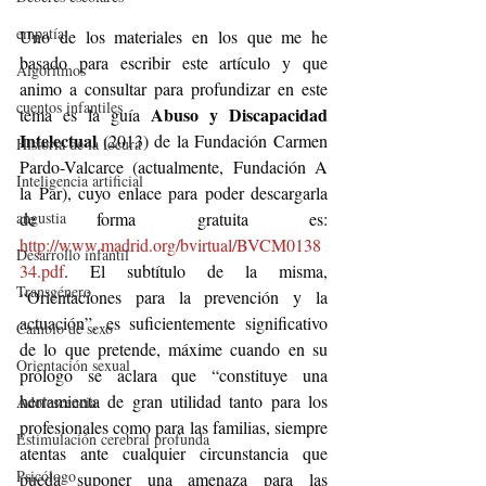
empatía
Uno de los materiales en los que me he 
basado para escribir este artículo y que 
Algoritmos
animo a consultar para profundizar en este 
cuentos infantiles
Abuso y Discapacidad 
tema es la guía 
Intelectual 
(2013) de la Fundación Carmen 
Historia de la locura
Pardo-Valcarce (actualmente, Fundación A 
Inteligencia artificial
la Par), cuyo enlace para poder descargarla 
de forma gratuita es: 
angustia
http://www.madrid.org/bvirtual/BVCM0138
Desarrollo infantil
34.pdf
. El subtítulo de la misma, 
Transgénero
“Orientaciones para la prevención y la 
actuación”, es suficientemente significativo 
Cambio de sexo
de lo que pretende, máxime cuando en su 
Orientación sexual
prólogo se aclara que “constituye una 
herramienta de gran utilidad tanto para los 
Adolescencia
profesionales como para las familias, siempre 
Estimulación cerebral profunda
atentas ante cualquier circunstancia que 
Psicólogo
pueda suponer una amenaza para las 