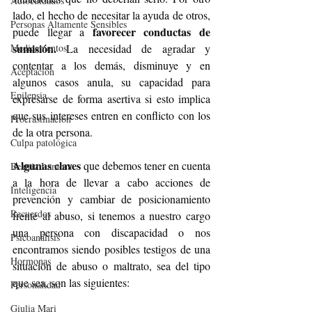
Autocuidados
lado, el hecho de necesitar la ayuda de otros, 
Personas Altamente Sensibles
favorecer conductas de 
puede llegar a 
sumisión. 
Medicamentos
La necesidad de agradar y 
contentar a los demás, disminuye y en 
Aceptación
algunos casos anula, su capacidad para 
Epilepsia
expresarse de forma asertiva si esto implica 
que sus intereses entren en conflicto con los 
Procrastinación
de la otra persona.
Culpa patológica
Algunas claves
 que debemos tener en cuenta 
Beatriz Lamora
a la hora de llevar a cabo acciones de 
Inteligencia
prevención y cambiar de posicionamiento 
Recuerdos
frente al abuso, si tenemos a nuestro cargo 
una persona con discapacidad o nos 
Psicoanálisis
encontramos siendo posibles testigos de una 
Hormonas
situación de abuso o maltrato, sea del tipo 
que sea, son las siguientes: 
Personalidad
Giulia Mari