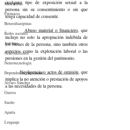
cualquier tipo de exposición sexual a la 
Mascarillas
persona sin su consentimiento o sin que 
Fármacos
tenga capacidad de consentir.
Benzodiazepinas
·         
Abuso material o financiero
, que 
Redes sociales
incluye no solo la apropiación indebida de 
Autismo
los bienes de la persona, sino también otros 
aspectos como la explotación laboral o las 
Neuroderechos
presiones en la gestión del patrimonio. 
Neurotecnología
·         
Negligencia o actos de omisión
, que 
Dependencia emocional
implica la no atención o prestación de apoyos 
Alvaro Sánchez
a las necesidades de la persona.
Guerra
Sueño
Apatía
Lenguaje