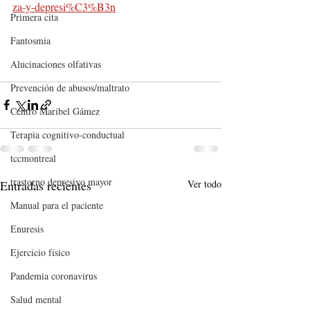
za-y-depresi%C3%B3n
Primera cita
Fantosmia
Alucinaciones olfativas
Prevención de abusos/maltrato
Centro Maribel Gámez
Terapia cognitivo-conductual
tccmontreal
trastorno depresivo mayor
Entradas recientes
Ver todo
Manual para el paciente
Enuresis
Ejercicio físico
Pandemia coronavirus
Salud mental