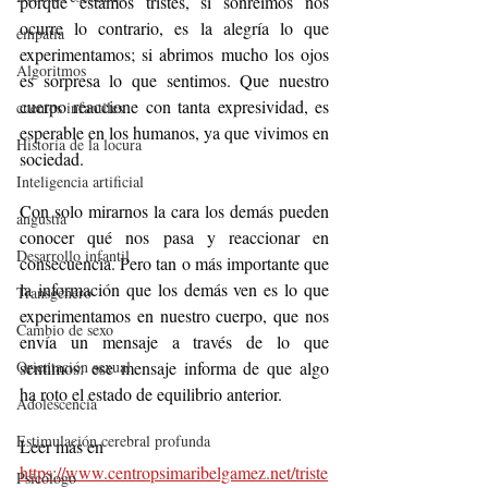
porque estamos tristes, si sonreímos nos 
ocurre lo contrario, es la alegría lo que 
empatía
experimentamos; si abrimos mucho los ojos 
Algoritmos
es sorpresa lo que sentimos. Que nuestro 
cuerpo reaccione con tanta expresividad, es 
cuentos infantiles
esperable en los humanos, ya que vivimos en 
Historia de la locura
sociedad. 
Inteligencia artificial
Con solo mirarnos la cara los demás pueden 
angustia
conocer qué nos pasa y reaccionar en 
Desarrollo infantil
consecuencia. Pero tan o más importante que 
la información que los demás ven es lo que 
Transgénero
experimentamos en nuestro cuerpo, que nos 
Cambio de sexo
envía un mensaje a través de lo que 
sentimos: ese mensaje informa de que algo 
Orientación sexual
ha roto el estado de equilibrio anterior. 
Adolescencia
Estimulación cerebral profunda
Leer más en 
https://www.centropsimaribelgamez.net/triste
Psicólogo