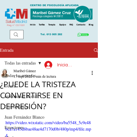
CENTRO DE PSICOLOGÍA APLICADA
Inicio
Tarifas
Terapia
Equipo
FAQ
Contacto
Blog
Reg. n
º
CS11031
Tel.
613 005 282
Entrada
Todas las entradas
Iniciar sesión
Maribel Gámez
Todas las entradas
17 sept 2022
1 min de lectura
¿PUEDE LA TRISTEZA
locura
CONVERTIRSE EN
enfermedad mental
DEPRESIÓN?
Grecia clásica
Juan Fernández Blanco
https://video.wixstatic.com/video/ba5548_5c9e48
Emociones
bca7a143d8bae48ae4d7170d0b/480p/mp4/file.mp
4