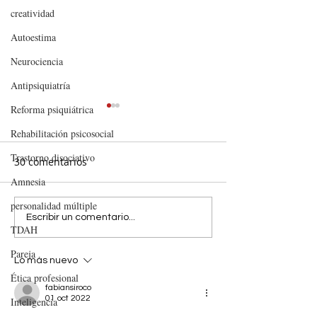
creatividad
Autoestima
Neurociencia
Antipsiquiatría
Reforma psiquiátrica
Rehabilitación psicosocial
Trastorno disociativo
30 comentarios
Amnesia
personalidad múltiple
EL FLIRTEO ES COSA DEL
Decisiones, ide
Escribir un comentario...
TDAH
VERANO
sentido. 20
recomendacion
Pareja
Lo más nuevo
novelas sobre 
Ética profesional
humana
fabiansiroco
01 oct 2022
Inteligencia