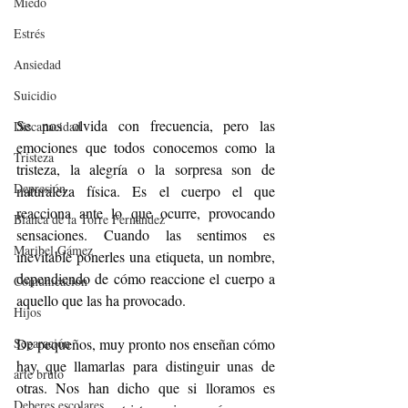
Miedo
Estrés
Ansiedad
Suicidio
Se nos olvida con frecuencia, pero las 
Discapacidad
emociones que todos conocemos como la 
Tristeza
tristeza, la alegría o la sorpresa son de 
Depresión
naturaleza física. Es el cuerpo el que 
reacciona ante lo que ocurre, provocando 
Blanca de la Torre Fernández
sensaciones. Cuando las sentimos es 
Maribel Gámez
inevitable ponerles una etiqueta, un nombre, 
dependiendo de cómo reaccione el cuerpo a 
Comunicación
aquello que las ha provocado. 
Hijos
De pequeños, muy pronto nos enseñan cómo 
Separación
hay que llamarlas para distinguir unas de 
arte bruto
otras. Nos han dicho que si lloramos es 
Deberes escolares