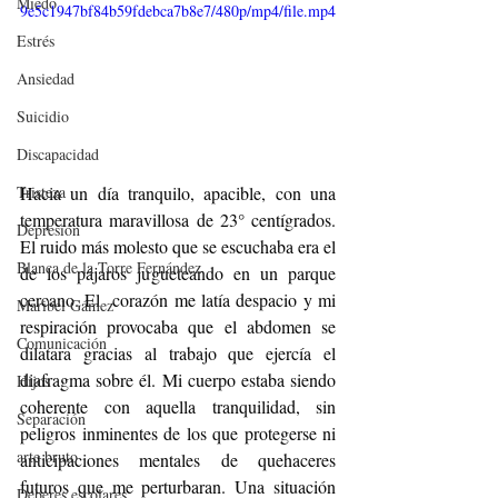
Miedo
9e5c1947bf84b59fdebca7b8e7/480p/mp4/file.mp4
Estrés
Ansiedad
Suicidio
Discapacidad
Hacia un día tranquilo, apacible, con una 
Tristeza
temperatura maravillosa de 23° centígrados. 
Depresión
El ruido más molesto que se escuchaba era el 
Blanca de la Torre Fernández
de los pájaros jugueteando en un parque 
cercano. El  corazón me latía despacio y mi 
Maribel Gámez
respiración provocaba que el abdomen se 
Comunicación
dilatara gracias al trabajo que ejercía el 
diafragma sobre él. Mi cuerpo estaba siendo 
Hijos
coherente con aquella tranquilidad, sin 
Separación
peligros inminentes de los que protegerse ni 
arte bruto
anticipaciones mentales de quehaceres 
futuros que me perturbaran. Una situación 
Deberes escolares