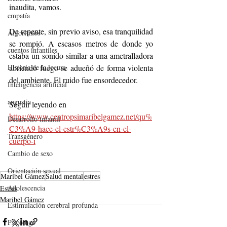
inaudita, vamos.  
empatía
De repente, sin previo aviso, esa tranquilidad 
Algoritmos
se rompió. A escasos metros de donde yo 
cuentos infantiles
estaba un sonido similar a una ametralladora 
abriendo fuego se adueñó de forma violenta 
Historia de la locura
del ambiente. El ruido fue ensordecedor. 
Inteligencia artificial
angustia
Seguir leyendo en 
https://www.centropsimaribelgamez.net/qu%
Desarrollo infantil
C3%A9-hace-el-estr%C3%A9s-en-el-
Transgénero
cuerpo-i
Cambio de sexo
Orientación sexual
Maribel Gámez
Salud mental
estres
Adolescencia
Estrés
Maribel Gámez
Estimulación cerebral profunda
Psicólogo