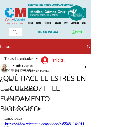
CENTRO DE PSICOLOGÍA APLICADA
Inicio
Tarifas
Terapia
Equipo
FAQ
Contacto
Blog
Reg. n
º
CS11031
Tel.
613 005 282
Entrada
Todas las entradas
Iniciar sesión
Maribel Gámez
Todas las entradas
8 oct 2022
1 min de lectura
¿QUÉ HACE EL ESTRÉS EN
locura
EL CUERPO? I - EL
enfermedad mental
FUNDAMENTO
Grecia clásica
BIOLÓGICO
Juan Fernández Blanco
Emociones
https://video.wixstatic.com/video/ba5548_14e911