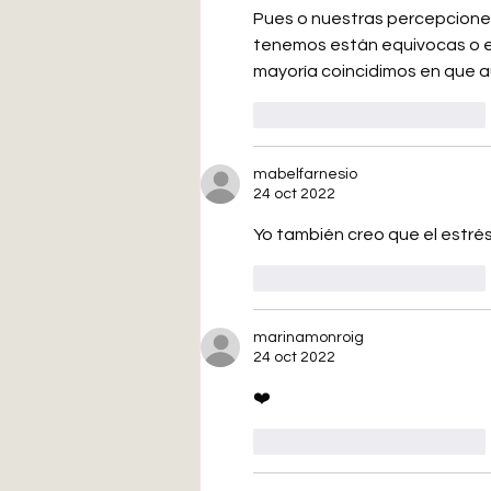
humana
Pues o nuestras percepciones
tenemos están equivocas o e
mayoría coincidimos en que a
Me gusta
Reaccionar
mabelfarnesio
24 oct 2022
Yo también creo que el estré
Me gusta
Reaccionar
marinamonroig
24 oct 2022
❤️
Me gusta
Reaccionar