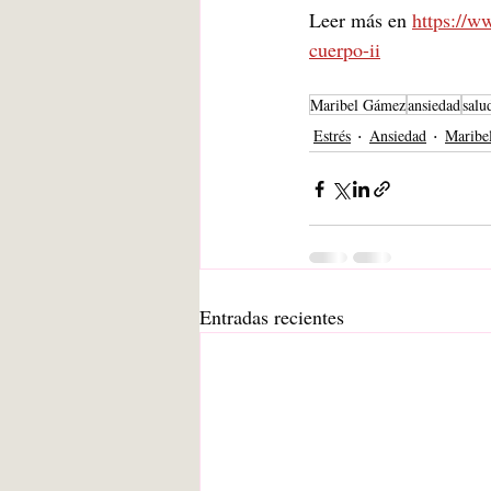
Leer más en 
https://
cuerpo-ii
Maribel Gámez
ansiedad
salu
Estrés
Ansiedad
Maribe
Entradas recientes