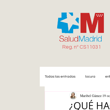
Reg. n
º
CS11031
Todas las entradas
locura
en
Maribel Gámez
19 oc
Miedo
Estrés
Ansiedad
¿QUÉ HA