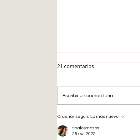
21 comentarios
Escribir un comentario...
Decisiones, identidad,
Ordenar según:
Lo más nuevo
sentido. 20
recomendaciones de
tinalosmozos
25 oct 2022
novelas sobre la mente