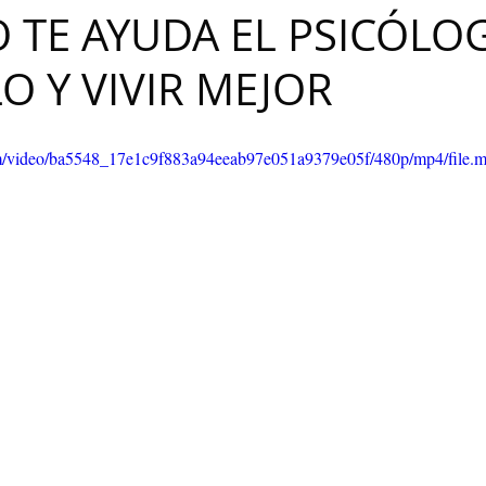
MO TE AYUDA EL PSICÓLO
Maribel Gámez
Comunicación
Hijos
Separación
O Y VIVIR MEJOR
Algoritmos
cuentos infantiles
Historia de la locura
.com/video/ba5548_17e1c9f883a94eeab97e051a9379e05f/480p/mp4/file.
Transgénero
Cambio de sexo
Orientación sexual