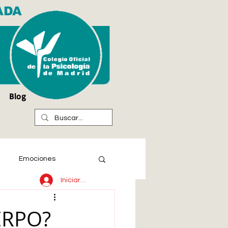
ADA
Blog
Emociones
Iniciar sesión
ERPO?