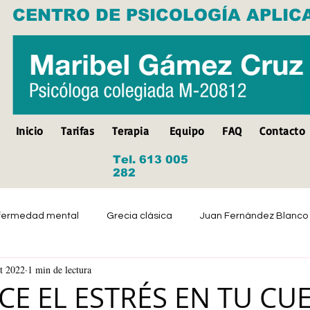
CENTRO DE PSICOLOGÍA APLIC
Inicio
Tarifas
Terapia
Equipo
FAQ
Contacto
Tel. 613 005
282
fermedad mental
Grecia clásica
Juan Fernández Blanco
t 2022
1 min de lectura
Suicidio
Discapacidad
Tristeza
Depresión
CE EL ESTRÉS EN TU CU