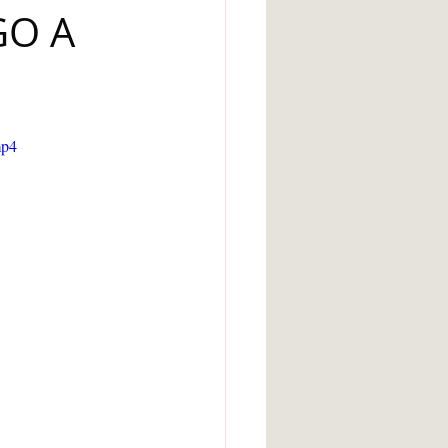
GO A
arte bruto
Inteligencia artificial
mp4
Adolescencia