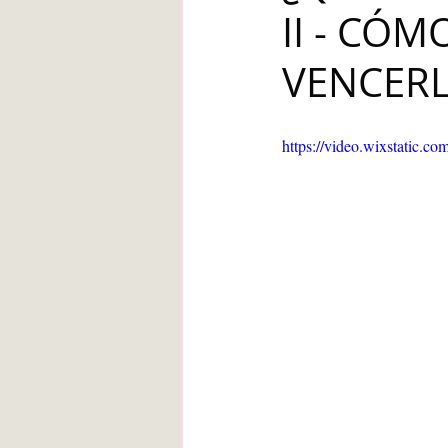
II - CÓ
Blanca de la Torre Fernández
VENCERL
Deberes escolares
empatía
https://video.wixstatic
angustia
Desarrollo infantil