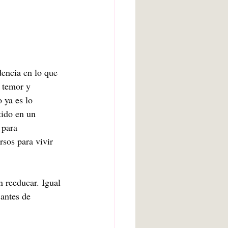
dencia en lo que 
 temor y 
 ya es lo 
tido en un 
 para 
sos para vivir 
 reeducar. Igual 
antes de 