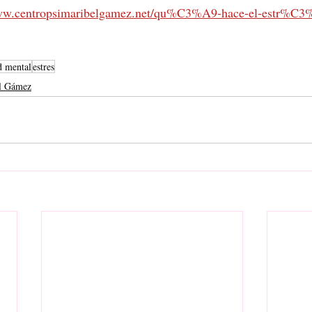
www.centropsimaribelgamez.net/qu%C3%A9-hace-el-estr%C3%
d mental
estres
l Gámez