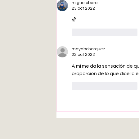
miguelobero
23 oct 2022
🌈
Me gusta
Reaccionar
mayabohorquez
22 oct 2022
A mí me da la sensación de q
proporción de lo que dice la 
Me gusta
Reaccionar