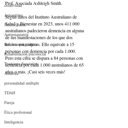
Prof. Asociada Ashleigh Smith.
creatividad
Autoestima
Según datos del Instituto Australiano de 
Salud y Bienestar en 2023, unos 411.000 
Neurociencia
australianos padecieron demencia en alguna 
Antipsiquiatría
de sus manifestaciones de los que dos 
tercios son mujeres. Ello equivale a 15 
Reforma psiquiátrica
personas con demencia por cada 1.000. 
Rehabilitación psicosocial
Pero esta cifra se dispara a 84 personas con 
Trastorno disociativo
demencia por cada 1.000 australianos de 65 
años o más. ¡Casi seis veces más!
Amnesia
personalidad múltiple
TDAH
Pareja
Ética profesional
Inteligencia