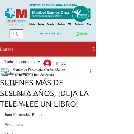
CENTRO DE PSICOLOGÍA APLICADA
Inicio
Tarifas
Terapia
Equipo
FAQ
Contacto
Blog
Reg. n
º
CS11031
Tel.
613 005 282
Entrada
Todas las entradas
Iniciar sesión
Centro de Psicología Maribel Gámez
Todas las entradas
18 ene 2025
4 min de lectura
SI TIENES MÁS DE
locura
SESENTA AÑOS, ¡DEJA LA
enfermedad mental
TELE Y LEE UN LIBRO!
Grecia clásica
Juan Fernández Blanco
Emociones