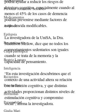
Autocuidados
podría ayudar a reducir los riesgos de 
deterioro cognitivo, especialmente cuando al 
Personas Altamente Sensibles
menos el 45% de los casos de demencia 
Medicamentos
podrían prevenirse mediante factores de 
estilo de vida modificables.
Aceptación
Epilepsia
La investigadora de la UniSA, la Dra. 
Procrastinación
Maddison Mellow, dice que no todos los 
comportamientos sedentarios son iguales 
Culpa patológica
cuando se trata de la memoria y la 
Beatriz Lamora
capacidad de pensamiento.
Inteligencia
“En esta investigación descubrimos que el 
Recuerdos
contexto de una actividad altera su relación 
con la función cognitiva, y que distintas 
Psicoanálisis
actividades proporcionan distintos niveles de 
Hormonas
estimulación cognitiva y compromiso 
Personalidad
social”, afirma la investigadora.
Giulia Mari