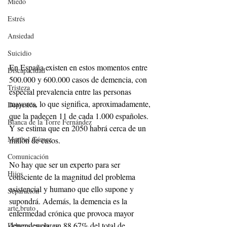
Miedo
Estrés
Ansiedad
Suicidio
En España existen en estos momentos entre  
Discapacidad
500.000 y 600.000 casos de demencia, con 
Tristeza
especial prevalencia entre las personas 
mayores, lo que significa, aproximadamente, 
Depresión
que la padecen 11 de cada 1.000 españoles. 
Blanca de la Torre Fernández
Y se estima que en 2050 habrá cerca de un 
Maribel Gámez
millón de casos. 
Comunicación
No hay que ser un experto para ser 
Hijos
consciente de la magnitud del problema 
asistencial y humano que ello supone y 
Separación
supondrá. Además, la demencia es la 
arte bruto
enfermedad crónica que provoca mayor 
dependencia: un 88,67% del total de 
Deberes escolares