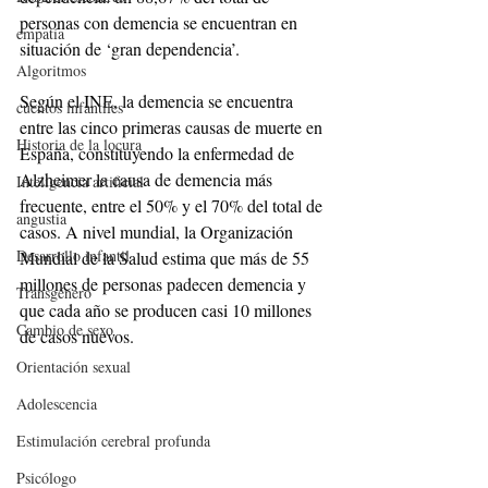
personas con demencia se encuentran en 
empatía
situación de ‘gran dependencia’.
Algoritmos
Según el INE, la demencia se encuentra 
cuentos infantiles
entre las cinco primeras causas de muerte en 
Historia de la locura
España, constituyendo la enfermedad de 
Alzheimer la causa de demencia más 
Inteligencia artificial
frecuente, entre el 50% y el 70% del total de 
angustia
casos. A nivel mundial, la Organización 
Desarrollo infantil
Mundial de la Salud estima que más de 55 
millones de personas padecen demencia y 
Transgénero
que cada año se producen casi 10 millones 
Cambio de sexo
de casos nuevos.
Orientación sexual
Adolescencia
Estimulación cerebral profunda
Psicólogo