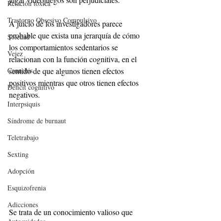
Relación tóxica
Trastorno Obsesivo Compulsivo
A juicio de los investigadores parece 
probable que exista una jerarquía de cómo 
Soledad
los comportamientos sedentarios se 
Vejez
relacionan con la función cognitiva, en el 
Cannabis
sentido de que algunos tienen efectos 
positivos mientras que otros tienen efectos 
Déficit cognitivo
negativos.
Interpsiquis
Síndrome de burnaut
Teletrabajo
Sexting
Adopción
Esquizofrenia
Adicciones
Se trata de un conocimiento valioso que 