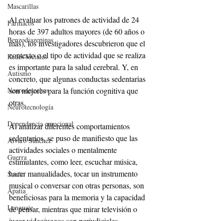
Mascarillas
Al evaluar los patrones de actividad de 24 
Fármacos
horas de 397 adultos mayores (de 60 años o 
Benzodiazepinas
más), los investigadores descubrieron que el 
contexto o el tipo de actividad que se realiza 
Redes sociales
es importante para la salud cerebral. Y, en 
Autismo
concreto, que algunas conductas sedentarias 
Neuroderechos
son mejores para la función cognitiva que 
otras.
Neurotecnología
Dependencia emocional
Al analizar diferentes comportamientos 
sedentarios, se puso de manifiesto que las 
Alvaro Sánchez
actividades sociales o mentalmente 
Guerra
estimulantes, como leer, escuchar música, 
hacer manualidades, tocar un instrumento 
Sueño
musical o conversar con otras personas, son 
Apatía
beneficiosas para la memoria y la capacidad 
Lenguaje
de pensar, mientras que mirar televisión o 
jugar videojuegos son perjudiciales.