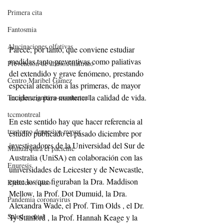
Primera cita
Fantosmia
Alucinaciones olfativas
Parece, por tanto, que conviene estudiar 
medidas tanto preventivas como paliativas 
Prevención de abusos/maltrato
del extendido y grave fenómeno, prestando 
Centro Maribel Gámez
especial atención a las primeras, de mayor 
incidencia para mantener la calidad de vida.
Terapia cognitivo-conductual
tccmontreal
En este sentido hay que hacer referencia al 
trastorno depresivo mayor
estudio publicado el pasado diciembre por 
investigadores de la Universidad del Sur de 
Manual para el paciente
Australia (UniSA) en colaboración con las 
Enuresis
universidades de Leicester y de Newcastle, 
entre los que figuraban la Dra. Maddison 
Ejercicio físico
Mellow, la Prof. Dot Dumuid, la Dra. 
Pandemia coronavirus
Alexandra Wade, el Prof. Tim Olds , el Dr. 
Salud mental
Ty Stanford , la Prof. Hannah Keage y la 