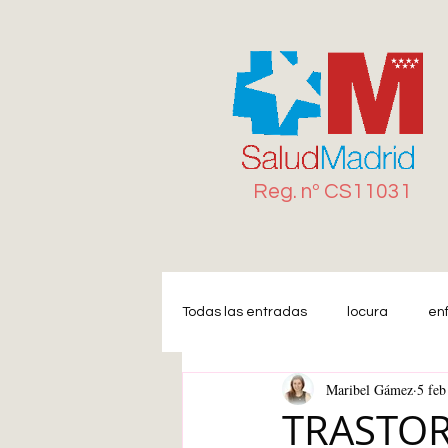
Reg. n
º
CS11031
Todas las entradas
locura
en
Maribel Gámez
5 feb
Miedo
Estrés
Ansiedad
TRASTOR