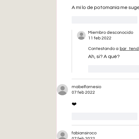
A mí lo de potomanía me suger
Me gusta
Reaccionar
Miembro desconocido
11 feb 2022
Contestando a
bar_tend
Ah, si? A qué? 
Me gusta
Rea
mabelfarnesio
07 feb 2022
❤️
Me gusta
Reaccionar
fabiansiroco
07 feb 2022