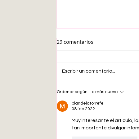
29 comentarios
Escribir un comentario...
Buscando una agencia de
Ordenar según:
Lo más nuevo
viajes extremos para ir al
Abismo Challenger.
blandelatorrefe
08 feb 2022
Muy interesante el artículo, 
tan importante divulgar infor