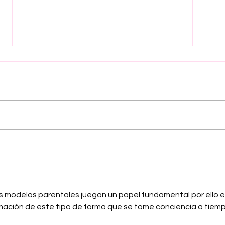
EL FLIRTEO ES COSA DEL
Deci
VERANO
sent
reco
nove
hum
los modelos parentales juegan un papel fundamental por ello e
mación de este tipo de forma que se tome conciencia a tiempo