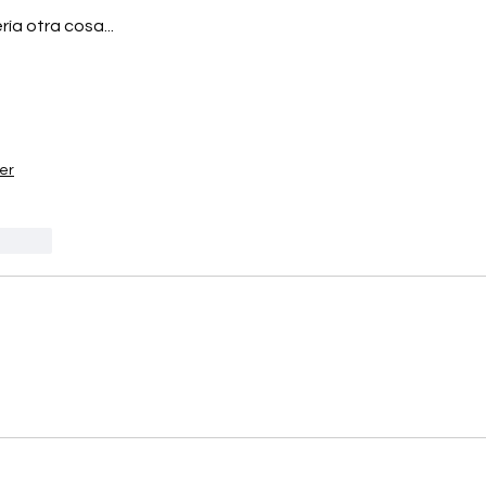
ía otra cosa...
er
ccionar