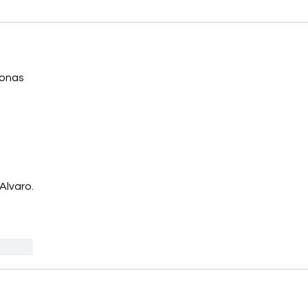
sonas
 Alvaro.
ccionar