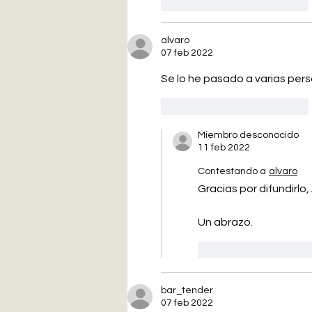
Me gusta
Reaccionar
alvaro
07 feb 2022
Se lo he pasado a varias per
Me gusta
Reaccionar
Miembro desconocido
11 feb 2022
Contestando a
alvaro
Gracias por difundirlo,
Un abrazo.
Me gusta
Rea
bar_tender
07 feb 2022