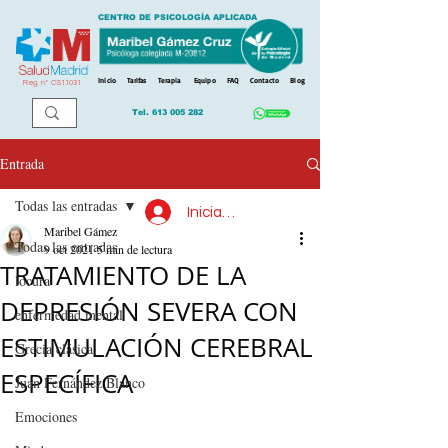
CENTRO DE PSICOLOGÍA APLICADA
Inicio
Tarifas
Terapia
Equipo
FAQ
Contacto
Blog
Reg. n
º
CS11031
Tel.
613 005 282
Entrada
Todas las entradas
Iniciar sesión
Maribel Gámez
Todas las entradas
9 oct 2021
5 min de lectura
TRATAMIENTO DE LA
locura
DEPRESIÓN SEVERA CON
enfermedad mental
ESTIMULACIÓN CEREBRAL
Grecia clásica
ESPECÍFICA
Juan Fernández Blanco
Emociones