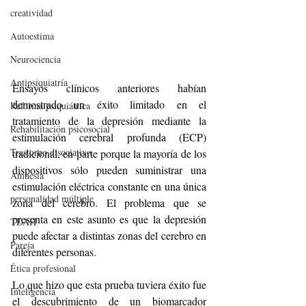
creatividad
Autoestima
Neurociencia
Antipsiquiatría
Ensayos clínicos anteriores habían 
demostrado un éxito limitado en el 
Reforma psiquiátrica
tratamiento de la depresión mediante la 
Rehabilitación psicosocial
estimulación cerebral profunda (ECP) 
Trastorno disociativo
tradicional, en parte porque la mayoría de los 
dispositivos sólo pueden suministrar una 
Amnesia
estimulación eléctrica constante en una única 
personalidad múltiple
zona del cerebro. El problema que se 
presenta en este asunto es que la depresión 
TDAH
puede afectar a distintas zonas del cerebro en 
Pareja
diferentes personas.
Ética profesional
Lo que hizo que esta prueba tuviera éxito fue 
Inteligencia
el descubrimiento de un biomarcador 