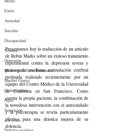
Miedo
Estrés
Ansiedad
Suicidio
Discapacidad
Presentamos hoy la traducción de un artículo 
Tristeza
de Robin Marks sobre un exitoso tratamiento 
Depresión
experimental contra la depresión severa y 
prolongada mediante estimulación cerebral 
Blanca de la Torre Fernández
profunda realizado recientemente por un 
Maribel Gámez
equipo del Centro Médico de la Universidad 
Comunicación
de California en San Francisco. Como 
cuenta la propia paciente, la combinación de 
Hijos
la novedosa intervención con el autocuidado 
Separación
y la psicoterapia se revela particularmente 
efectiva para una drástica mejora de su 
arte bruto
dolencia.
Deberes escolares