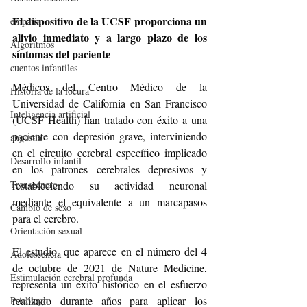
El dispositivo de la UCSF proporciona un 
empatía
alivio inmediato y a largo plazo de los 
Algoritmos
síntomas del paciente
cuentos infantiles
Médicos del Centro Médico de la 
Historia de la locura
Universidad de California en San Francisco 
Inteligencia artificial
(UCSF Health) han tratado con éxito a una 
paciente con depresión grave, interviniendo 
angustia
en el circuito cerebral específico implicado 
Desarrollo infantil
en los patrones cerebrales depresivos y 
Transgénero
restableciendo su actividad neuronal 
mediante el equivalente a un marcapasos 
Cambio de sexo
para el cerebro.
Orientación sexual
El estudio, que aparece en el número del 4 
Adolescencia
de octubre de 2021 de Nature Medicine, 
Estimulación cerebral profunda
representa un éxito histórico en el esfuerzo 
realizado durante años para aplicar los 
Psicólogo