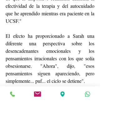
efectividad de la terapia y del autocuidado 
que he aprendido mientras era paciente en la 
UCSF."
El efecto ha proporcionado a Sarah una 
diferente una perspectiva sobre los 
desencadenantes emocionales y los 
pensamientos irracionales con los que solía 
obsesionarse. "Ahora", dijo, "esos 
pensamientos siguen apareciendo, pero 
simplemente... puf... el ciclo se detiene".
Aún queda mucho camino por delante
Sin embargo, aunque el enfoque parece 
prometedor, el equipo investigador advierte 
de que se trata sólo del primer paciente del 
primer ensayo.