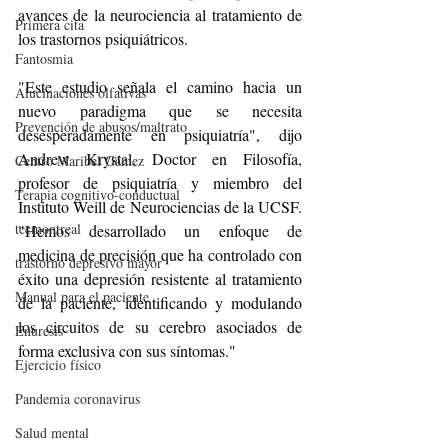
avances de la neurociencia al tratamiento de 
Primera cita
los trastornos psiquiátricos.
Fantosmia
"Este estudio señala el camino hacia un 
Alucinaciones olfativas
nuevo paradigma que se necesita 
Prevención de abusos/maltrato
desesperadamente en psiquiatría", dijo 
Andrew Krystal, Doctor en Filosofía, 
Centro Maribel Gámez
profesor de psiquiatría y miembro del 
Terapia cognitivo-conductual
Instituto Weill de Neurociencias de la UCSF. 
tccmontreal
"Hemos desarrollado un enfoque de 
medicina de precisión que ha controlado con 
trastorno depresivo mayor
éxito una depresión resistente al tratamiento 
Manual para el paciente
de la paciente, identificando y modulando 
los circuitos de su cerebro asociados de 
Enuresis
forma exclusiva con sus síntomas."
Ejercicio físico
Pandemia coronavirus
Salud mental