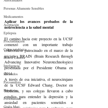
Autocuidados
Personas Altamente Sensibles
Medicamentos
Aplicar los avances probados de la 
Aceptación
neurociencia a la salud mental
Epilepsia
El camino hacia este proyecto en la UCSF 
Procrastinación
comenzó con un importante trabajo 
Culpa patológica
colaborativo patrocinado en el marco de la 
iniciativa BRAIN (Brain Research through 
Beatriz Lamora
Advancing Innovative Neurotechnologies) 
Inteligencia
presentada por el Presidente Obama en 
2014.
Recuerdos
A través de esa iniciativa, el neurocirujano 
Psicoanálisis
de la UCSF Edward Chang, Doctor en 
Hormonas
Medicina, y sus colegas llevaron a cabo 
estudios para entender la depresión y la 
Personalidad
ansiedad en pacientes sometidos a 
Giulia Mari