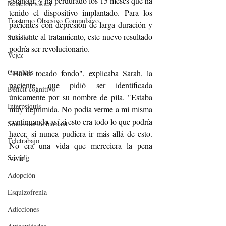
estándar, y ha perdurado los 15 meses que ha 
Relación tóxica
tenido el dispositivo implantado. Para los 
Trastorno Obsesivo Compulsivo
pacientes con depresión de larga duración y 
resistente al tratamiento, este nuevo resultado 
Soledad
podría ser revolucionario.
Vejez
Cannabis
"Había tocado fondo", explicaba Sarah, la 
paciente, que pidió ser identificada 
Déficit cognitivo
únicamente por su nombre de pila. "Estaba 
Interpsiquis
muy deprimida. No podía verme a mí misma 
continuando así si esto era todo lo que podría 
Síndrome de burnaut
hacer, si nunca pudiera ir más allá de esto. 
Teletrabajo
No era una vida que mereciera la pena 
vivir".
Sexting
Adopción
Esquizofrenia
Adicciones