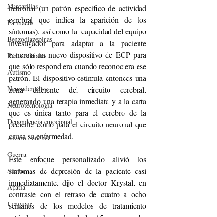
Mascarillas
neuronal (un patrón específico de actividad 
cerebral que indica la aparición de los 
Fármacos
síntomas), así como la  capacidad del equipo 
Benzodiazepinas
investigador para adaptar a la paciente 
concreta un nuevo dispositivo de ECP para 
Redes sociales
que sólo respondiera cuando reconociera ese 
Autismo
patrón. El dispositivo estimula entonces una 
Neuroderechos
zona diferente del circuito cerebral, 
generando una terapia inmediata y a la carta 
Neurotecnología
que es única tanto para el cerebro de la 
Dependencia emocional
paciente como para el circuito neuronal que 
causa su enfermedad.
Alvaro Sánchez
Guerra
Este enfoque personalizado alivió los 
síntomas de depresión de la paciente casi 
Sueño
inmediatamente, dijo el doctor Krystal, en 
Apatía
contraste con el retraso de cuatro a ocho 
Lenguaje
semanas de los modelos de tratamiento 