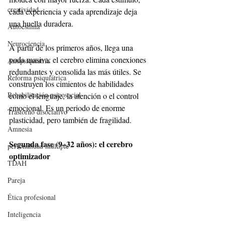
creatividad
cada experiencia y cada aprendizaje deja 
una huella duradera.
Autoestima
Neurociencia
A partir de los primeros años, llega una 
poda masiva: el cerebro elimina conexiones 
Antipsiquiatría
redundantes y consolida las más útiles. Se 
Reforma psiquiátrica
construyen los cimientos de habilidades 
Rehabilitación psicosocial
como el lenguaje, la atención o el control 
emocional. Es un periodo de enorme 
Trastorno disociativo
plasticidad, pero también de fragilidad.
Amnesia
Segunda fase (9–32 años): el cerebro 
personalidad múltiple
optimizador
TDAH
Pareja
Ética profesional
Inteligencia