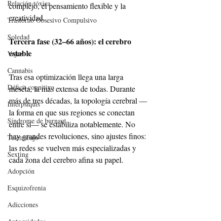
Relación tóxica
complejo, el pensamiento flexible y la 
creatividad.
Trastorno Obsesivo Compulsivo
Soledad
Tercera fase (32–66 años): el cerebro 
estable
Vejez
Cannabis
Tras esa optimización llega una larga 
Déficit cognitivo
meseta, la más extensa de todas. Durante 
más de tres décadas, la topología cerebral —
Interpsiquis
la forma en que sus regiones se conectan 
Síndrome de burnaut
entre sí— se estabiliza notablemente. No 
hay grandes revoluciones, sino ajustes finos: 
Teletrabajo
las redes se vuelven más especializadas y 
Sexting
cada zona del cerebro afina su papel.
Adopción
Esquizofrenia
Adicciones