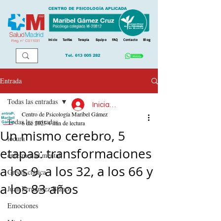
CENTRO DE PSICOLOGÍA APLICADA
Inicio
Tarifas
Terapia
Equipo
FAQ
Contacto
Blog
Reg. n
º
CS11031
Tel.
613 005 282
Entrada
Todas las entradas
Iniciar sesión
Centro de Psicología Maribel Gámez
Todas las entradas
6 dic 2025
4 min de lectura
Un mismo cerebro, 5
locura
etapas: transformaciones
enfermedad mental
a los 9, a los 32, a los 66 y
Grecia clásica
a los 83 años
Juan Fernández Blanco
Emociones