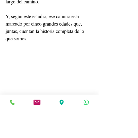
largo del camino.
Y, según este estudio, ese camino está 
marcado por cinco grandes edades que, 
juntas, cuentan la historia completa de lo 
que somos.
Puedes leer el artículo completo aquí
.
Si quieres hacer un comentario, recuerda 
iniciar sesión o registrarte en el recuadro 