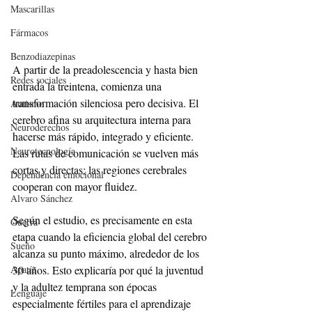
Mascarillas
Fármacos
Benzodiazepinas
A partir de la preadolescencia y hasta bien 
Redes sociales
entrada la treintena, comienza una 
transformación silenciosa pero decisiva. El 
Autismo
cerebro afina su arquitectura interna para 
Neuroderechos
hacerse más rápido, integrado y eficiente. 
Neurotecnología
Las rutas de comunicación se vuelven más 
cortas y directas; las regiones cerebrales 
Dependencia emocional
cooperan con mayor fluidez.
Alvaro Sánchez
Según el estudio, es precisamente en esta 
Guerra
etapa cuando la eficiencia global del cerebro 
Sueño
alcanza su punto máximo, alrededor de los 
Apatía
30 años. Esto explicaría por qué la juventud 
y la adultez temprana son épocas 
Lenguaje
especialmente fértiles para el aprendizaje 