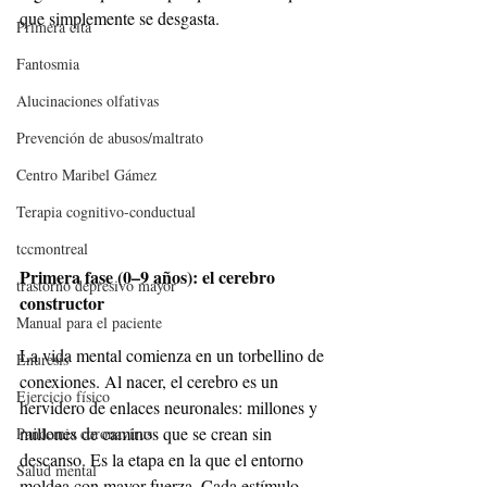
que simplemente se desgasta.
Primera cita
Fantosmia
Alucinaciones olfativas
Prevención de abusos/maltrato
Centro Maribel Gámez
Terapia cognitivo-conductual
tccmontreal
Primera fase (0–9 años): el cerebro 
trastorno depresivo mayor
constructor
Manual para el paciente
La vida mental comienza en un torbellino de 
Enuresis
conexiones. Al nacer, el cerebro es un 
Ejercicio físico
hervidero de enlaces neuronales: millones y 
millones de caminos que se crean sin 
Pandemia coronavirus
descanso. Es la etapa en la que el entorno 
Salud mental
moldea con mayor fuerza. Cada estímulo, 