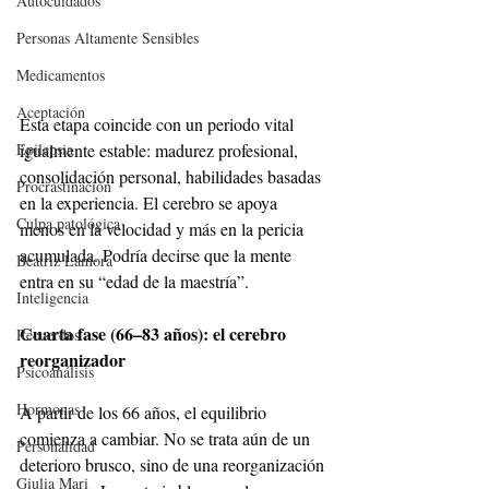
Autocuidados
Personas Altamente Sensibles
Medicamentos
Aceptación
Esta etapa coincide con un periodo vital 
igualmente estable: madurez profesional, 
Epilepsia
consolidación personal, habilidades basadas 
Procrastinación
en la experiencia. El cerebro se apoya 
Culpa patológica
menos en la velocidad y más en la pericia 
acumulada. Podría decirse que la mente 
Beatriz Lamora
entra en su “edad de la maestría”.
Inteligencia
Cuarta fase (66–83 años): el cerebro 
Recuerdos
reorganizador
Psicoanálisis
Hormonas
A partir de los 66 años, el equilibrio 
comienza a cambiar. No se trata aún de un 
Personalidad
deterioro brusco, sino de una reorganización 
Giulia Mari