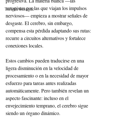
progresiva. La materia blanca —las 
autopistas por las que viajan los impulsos 
Terapia trilingüe
nerviosos— empieza a mostrar señales de 
desgaste. El cerebro, sin embargo, 
compensa esta pérdida adaptando sus rutas: 
recurre a circuitos alternativos y fortalece 
conexiones locales.
Estos cambios pueden traducirse en una 
ligera disminución en la velocidad de 
procesamiento o en la necesidad de mayor 
esfuerzo para tareas antes realizadas 
automáticamente. Pero también revelan un 
aspecto fascinante: incluso en el 
envejecimiento temprano, el cerebro sigue 
siendo un órgano dinámico.