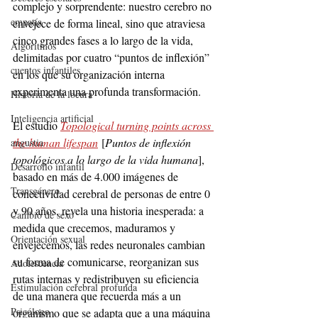
complejo y sorprendente: nuestro cerebro no 
empatía
envejece de forma lineal, sino que atraviesa 
cinco grandes fases a lo largo de la vida, 
Algoritmos
delimitadas por cuatro “puntos de inflexión” 
cuentos infantiles
en los que su organización interna 
experimenta una profunda transformación.
Historia de la locura
Inteligencia artificial
El estudio 
Topological turning points across 
the human lifespan
 [
Puntos de inflexión 
angustia
topológicos a lo largo de la vida humana
], 
Desarrollo infantil
basado en más de 4.000 imágenes de 
Transgénero
conectividad cerebral de personas de entre 0 
y 90 años, revela una historia inesperada: a 
Cambio de sexo
medida que crecemos, maduramos y 
Orientación sexual
envejecemos, las redes neuronales cambian 
su forma de comunicarse, reorganizan sus 
Adolescencia
rutas internas y redistribuyen su eficiencia 
Estimulación cerebral profunda
de una manera que recuerda más a un 
Psicólogo
organismo que se adapta que a una máquina 