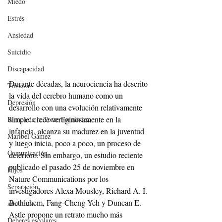
Miedo
Estrés
Ansiedad
Suicidio
Discapacidad
Durante décadas, la neurociencia ha descrito 
Tristeza
la vida del cerebro humano como un 
Depresión
desarrollo con una evolución relativamente 
simple: crece vertiginosamente en la 
Blanca de la Torre Fernández
infancia, alcanza su madurez en la juventud 
Maribel Gámez
y luego inicia, poco a poco, un proceso de 
Comunicación
deterioro. Sin embargo, un estudio reciente 
publicado el pasado 25 de noviembre en 
Hijos
Nature Communications por los 
Separación
investigadores Alexa Mousley, Richard A. I. 
Bethlehem, Fang-Cheng Yeh y Duncan E. 
arte bruto
Astle propone un retrato mucho más 
Deberes escolares