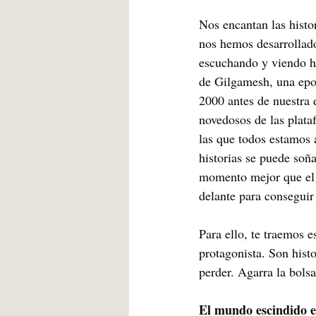
Blanca de la Torre Fernández
Nos encantan las histo
nos hemos desarrollad
escuchando y viendo h
Deberes escolares
empatía
de Gilgamesh, una epo
2000 antes de nuestra e
novedosos de las plata
angustia
Desarrollo infantil
las que todos estamos 
historias se puede soñ
momento mejor que el 
delante para conseguir 
Para ello, te traemos e
protagonista. Son histo
perder. Agarra la bols
El mundo escindido e