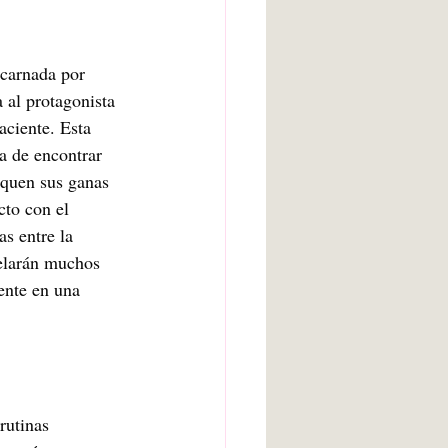
ncarnada por 
 al protagonista 
aciente. Esta 
a de encontrar 
iquen sus ganas 
cto con el 
s entre la 
velarán muchos 
ente en una 
rutinas 