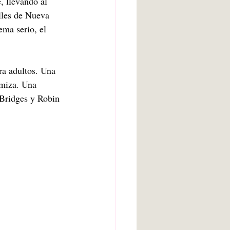
, llevando al 
lles de Nueva 
ema serio, el 
ra adultos. Una 
rmiza. Una 
 Bridges y Robin 