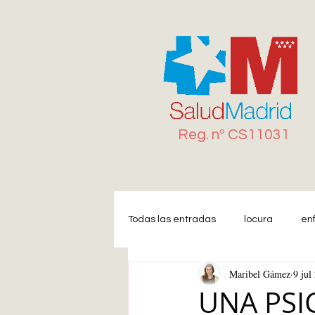
Reg. n
º
CS11031
Todas las entradas
locura
en
Maribel Gámez
9 jul
Miedo
Estrés
Ansiedad
UNA PSI