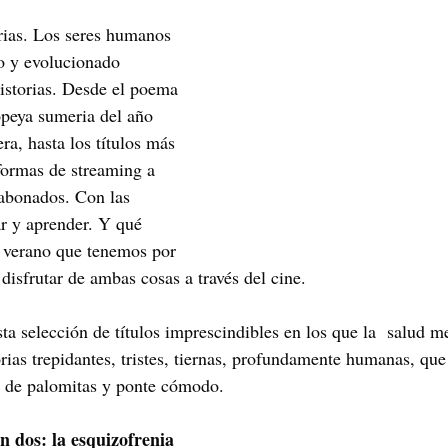
Maribel Gámez
Comunicación
Hijos
Separación
rias. Los seres humanos 
o y evolucionado 
istorias. Desde el poema 
Algoritmos
cuentos infantiles
Historia de la locura
peya sumeria del año 
ra, hasta los títulos más 
formas de streaming a 
Transgénero
Cambio de sexo
Orientación sexual
abonados. Con las 
ar y aprender. Y qué 
verano que tenemos por 
disfrutar de ambas cosas a través del cine. 
sta selección de títulos imprescindibles en los que la 
salud m
rias trepidantes, tristes, tiernas, profundamente humanas, que
a de palomitas y ponte cómodo.
n dos: la esquizofrenia