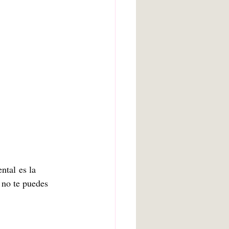
arte bruto
Inteligencia artificial
Adolescencia
ental
es la 
 no te puedes 