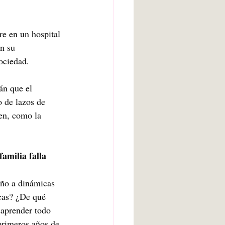
re en un hospital 
n su 
sociedad.
án que el 
 de lazos de 
en, como la 
familia falla
ño a dinámicas 
cas? ¿De qué 
aprender todo 
primeros años de 