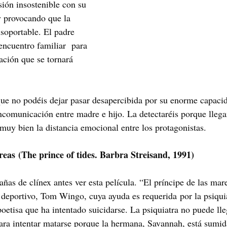
sión insostenible con su 
y provocando que la 
nsoportable. El padre 
encuentro familiar  para 
ación que se tornará 
ue no podéis dejar pasar desapercibida por su enorme capaci
incomunicación entre madre e hijo. La detectaréis porque llega
 muy bien la distancia emocional entre los protagonistas.
reas (The prince of tides. Barbra Streisand, 1991)
ñas de clínex antes ver esta película. “El príncipe de las mare
r deportivo, Tom Wingo, cuya ayuda es requerida
por la psiqui
etisa que ha intentado suicidarse. La psiquiatra no puede lleg
ara intentar matarse porque la hermana, Savannah, está sumid