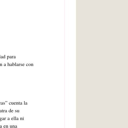
dad para 
n a hablarse con 
as” cuenta la 
atra de su 
ar a ella ni 
a en una 