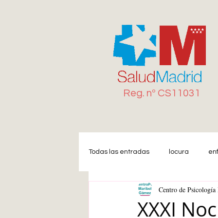
Reg. n
º
CS11031
Todas las entradas
locura
en
Centro de Psicologí
Miedo
Estrés
Ansiedad
XXXI Noc