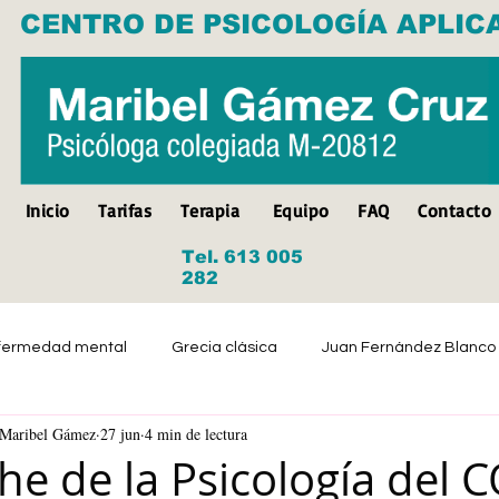
CENTRO DE PSICOLOGÍA APLIC
Inicio
Tarifas
Terapia
Equipo
FAQ
Contacto
Tel. 613 005
282
fermedad mental
Grecia clásica
Juan Fernández Blanco
a Maribel Gámez
27 jun
4 min de lectura
Suicidio
Discapacidad
Tristeza
Depresión
he de la Psicología del 