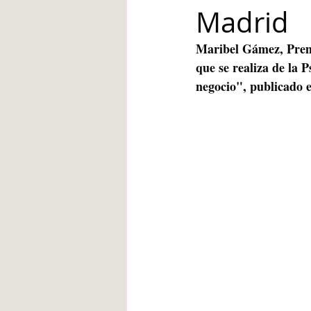
Madrid
Blanca de la Torre Fernández
Maribel Gámez, Premi
que se realiza de la 
Deberes escolares
empatía
negocio", publicado e
angustia
Desarrollo infantil