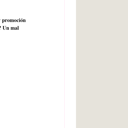
arte bruto
y promoción 
A? Un mal 
Inteligencia artificial
Adolescencia