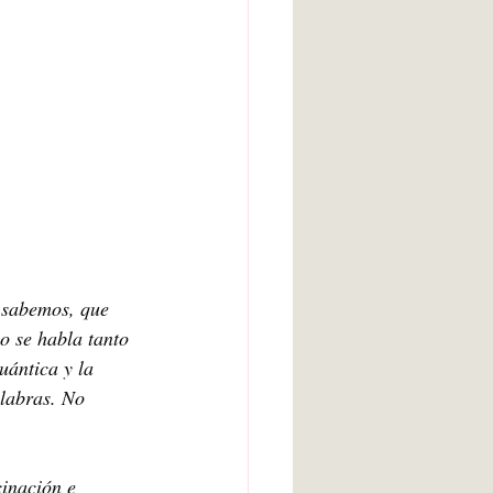
 sabemos, que 
o se habla tanto 
uántica y la 
alabras. No 
inación e 