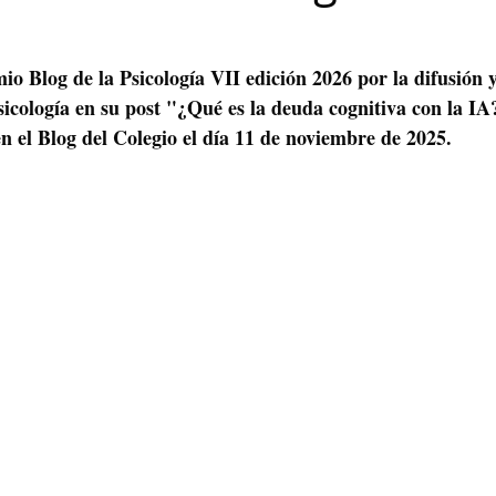
Maribel Gámez
Comunicación
Hijos
Separación
o Blog de la Psicología VII edición 2026 por la difusión 
Psicología en su post "¿Qué es la deuda cognitiva con la I
Algoritmos
cuentos infantiles
Historia de la locura
n el Blog del Colegio el día 11 de noviembre de 2025.
Transgénero
Cambio de sexo
Orientación sexual