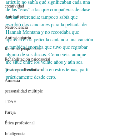
artículo no sabía qué significaban cada una 
creatividad
de las “eras” a las que compañeras de clase 
hacían referencia; tampoco sabía que 
Autoestima
escribió dos canciones para la película de 
Neurociencia
Hannah Montana y no recordaba que 
Antipsiquiatría
aparecía en la película cantando una canción 
y también ignoraba que tuvo que regrabar 
Reforma psiquiátrica
alguno de sus discos. Como veis, aunque 
Rehabilitación psicosocial
me sitúe entre los veinte años y aún sea 
joven para estar al día en estos temas, partí 
Trastorno disociativo
prácticamente desde cero.
Amnesia
personalidad múltiple
TDAH
Pareja
Ética profesional
Inteligencia