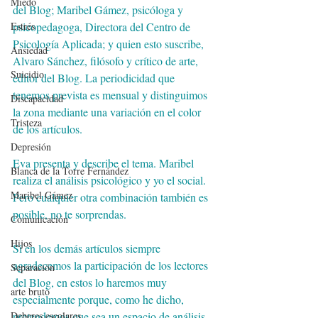
Miedo
del Blog; Maribel Gámez, psicóloga y 
Estrés
psicopedagoga, Directora del Centro de 
Psicología Aplicada; y quien esto suscribe, 
Ansiedad
Alvaro Sánchez, filósofo y crítico de arte, 
Suicidio
editor del Blog. La periodicidad que 
tenemos prevista es mensual y distinguimos 
Discapacidad
la zona mediante una variación en el color 
Tristeza
de los artículos.
Depresión
Eva presenta y describe el tema. Maribel 
Blanca de la Torre Fernández
realiza el análisis psicológico y yo el social. 
Maribel Gámez
Pero cualquier otra combinación también es 
posible, no te sorprendas.
Comunicación
Hijos
Si en los demás artículos siempre 
agradecemos la participación de los lectores 
Separación
del Blog, en estos lo haremos muy 
arte bruto
especialmente porque, como he dicho, 
Deberes escolares
pretendemos que sea un espacio de análisis 