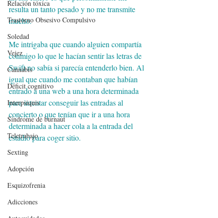
Relación tóxica
resulta un tanto pesado y no me transmite 
Trastorno Obsesivo Compulsivo
mucho.
Soledad
Me intrigaba que cuando alguien compartía 
Vejez
conmigo lo que le hacían sentir las letras de 
Swift no sabía si parecía entenderlo bien. Al 
Cannabis
igual que cuando me contaban que habían 
Déficit cognitivo
entrado a una web a una hora determinada 
para intentar conseguir las entradas al 
Interpsiquis
concierto o que tenían que ir a una hora 
Síndrome de burnaut
determinada a hacer cola a la entrada del 
Teletrabajo
estadio para coger sitio.
Sexting
Adopción
Esquizofrenia
Adicciones