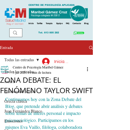
CENTRO DE PSICOLOGÍA APLICADA
Inicio
Tarifas
Terapia
Equipo
FAQ
Contacto
Blog
Reg. n
º
CS11031
Tel.
613 005 282
Entrada
Todas las entradas
Iniciar sesión
Centro de Psicología Maribel Gámez
Todas las entradas
3 jul 2024
14 min de lectura
ZONA DEBATE: EL
locura
FENÓMENO TAYLOR SWIFT
enfermedad mental
Continuamos hoy con la Zona Debate del 
Grecia clásica
Blog, que pretende abrir análisis y debates 
Juan Fernández Blanco
sobre temas de interés personal e impacto 
psicosociológico. Participamos en los 
Emociones
mismos Eva Vaillo, filóloga, colaboradora 