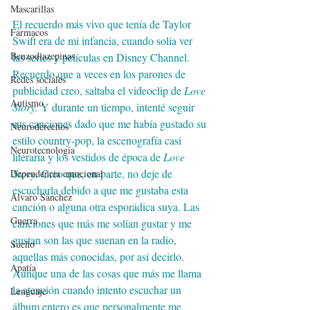
Mascarillas
El recuerdo más vivo que tenía de Taylor 
Fármacos
Swift era de mi infancia, cuando solía ver 
Benzodiazepinas
las series y películas en Disney Channel. 
Recuerdo que a veces en los parones de 
Redes sociales
publicidad creo, saltaba el videoclip de 
Love 
Autismo
Story. 
Y durante un tiempo, intenté seguir 
sus canciones dado que me había gustado su 
Neuroderechos
estilo country-pop, la escenografía casi 
Neurotecnología
literaria y los vestidos de época de 
Love 
Story.
 Creo que, en parte, no deje de 
Dependencia emocional
escucharla debido a que me gustaba esta 
Alvaro Sánchez
canción o alguna otra esporádica suya. Las 
Guerra
canciones que más me solían gustar y me 
gustan son las que suenan en la radio, 
Sueño
aquellas más conocidas, por así decirlo. 
Apatía
Aunque una de las cosas que más me llama 
la atención cuando intento escuchar un 
Lenguaje
álbum entero es que personalmente me 