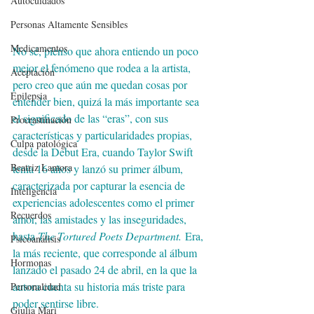
Autocuidados
Personas Altamente Sensibles
Medicamentos
No sé, pienso que ahora entiendo un poco 
mejor el fenómeno que rodea a la artista, 
Aceptación
pero creo que aún me quedan cosas por 
Epilepsia
entender bien, quizá la más importante sea 
el significado de las “eras”, con sus 
Procrastinación
características y particularidades propias, 
Culpa patológica
desde la Debut Era, cuando Taylor Swift 
Beatriz Lamora
tenía 16 años y lanzó su primer álbum, 
caracterizada por capturar la esencia de 
Inteligencia
experiencias adolescentes como el primer 
Recuerdos
amor, las amistades y las inseguridades, 
hasta 
The Tortured Poets Department.
 Era, 
Psicoanálisis
la más reciente, que corresponde al álbum 
Hormonas
lanzado el pasado 24 de abril, en la que la 
autora cuenta su historia más triste para 
Personalidad
poder sentirse libre.
Giulia Mari