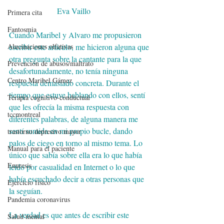
                        Eva Vaillo
Primera cita
Fantosmia
Cuando Maribel y Alvaro me propusieron 
escribir este artículo, me hicieron alguna que 
Alucinaciones olfativas
otra pregunta sobre la cantante para la que 
Prevención de abusos/maltrato
desafortunadamente, no tenía ninguna 
Centro Maribel Gámez
respuesta demasiado concreta. Durante el 
tiempo que estuve hablando con ellos, sentí 
Terapia cognitivo-conductual
que les ofrecía la misma respuesta con 
tccmontreal
diferentes palabras, de alguna manera me 
sentí sumida en mi propio bucle, dando 
trastorno depresivo mayor
palos de ciego en torno al mismo tema. Lo 
Manual para el paciente
único que sabía sobre ella era lo que había 
Enuresis
leído por casualidad en Internet o lo que 
había escuchado decir a otras personas que 
Ejercicio físico
la seguían.
Pandemia coronavirus
La verdad es que antes de escribir este 
Salud mental