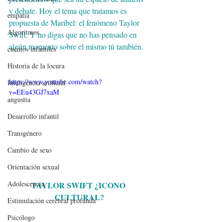
y debate. Hoy el tema que tratamos es 
empatía
propuesta de Maribel: el fenómeno Taylor 
Algoritmos
Swift. Y no digas que no has pensado en 
algún momento sobre el mismo tú también.
cuentos infantiles
Historia de la locura
https://www.youtube.com/watch?
Inteligencia artificial
v=EEu43GJ7xaM
angustia
Desarrollo infantil
Transgénero
Cambio de sexo
Orientación sexual
Adolescencia
TAYLOR SWIFT ¿ICONO 
CULTURAL?
Estimulación cerebral profunda
Psicólogo