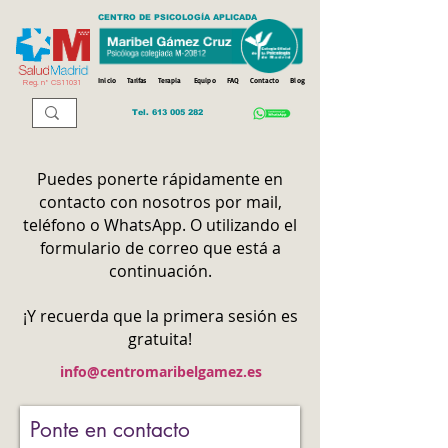
CENTRO DE PSICOLOGÍA APLICADA
Inicio
Tarifas
Terapia
Equipo
FAQ
Contacto
Blog
Reg. n
º
CS11031
Tel.
613 005 282
Puedes ponerte rápidamente en
contacto con nosotros por mail,
teléfono o WhatsApp. O utilizando el
formulario de correo que está a
continuación.
¡Y recuerda que la primera sesión es
gratuita!
info@centromaribelgamez.es
Ponte en contacto