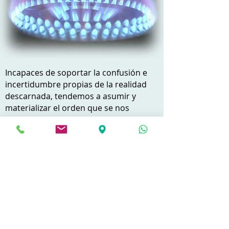
Incapaces de soportar la confusión e
incertidumbre propias de la realidad
descarnada, tendemos a asumir y
materializar el orden que se nos
propone, aunque resulte perjudicial
para nosotros mismos. Es un caso de
manual de imaginario convertido en
realidad por la mente a partir de
información sesgada, cuando no
directamente ocultada.
No obstante, la tradición liberal
occidental frente a la inversa rusa
permite que se cuelen resquicios de