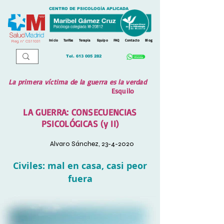
CENTRO DE PSICOLOGÍA APLICADA
Inicio
Tarifas
Terapia
Equipo
FAQ
Contacto
Blog
Reg. n
º
CS11031
Tel.
613 005 282
La primera víctima de la guerra es la verdad
Esquilo
LA GUERRA: CONSECUENCIAS
PSICOLÓGICAS (y II)
Alvaro Sánchez,
23-4-2020
Civiles: mal en casa, casi peor
fuera