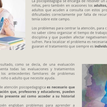
La psicopedagogía se encarga de resolver un a
niños, pero también en ocasiones los
adultos
adultos que acuden a consulta con estos pr
dificultades correctamente por falta de recu
tenía sobre este campo.
Los problemas para centrar la atención, para 
no saber cómo organizar el tiempo de trabajo
disciplina y que pueden afectar negativament
sufren. Para localizar el problema es necesari
guiaran el tratamiento que siempre es
individ
esultado, como se decía, de una evaluación
enta todas las evaluaciones y tratamientos
 los antecedentes familiares de problemas
l niño o adulto que necesite ayuda.
 de atención psicopedagogica
es necesario que
mación que, profesores y educadores, pueden
iño presente así como acceder a su historial
ambién engloban problemas para aprender a