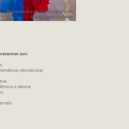
Tratamiento de capacitación en
habilidades sociales
resentan son:
a)
temáticas (discalculia)
tiva
démica o laboral
es
arrollo