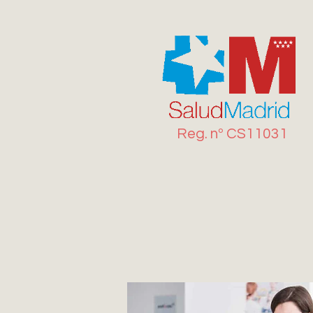
Reg. n
º
CS11031