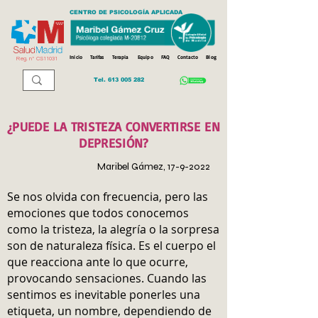
CENTRO DE PSICOLOGÍA APLICADA
Inicio
Tarifas
Terapia
Equipo
FAQ
Contacto
Blog
Reg. n
º
CS11031
Tel.
613 005 282
¿PUEDE LA TRISTEZA CONVERTIRSE EN
DEPRESIÓN?
Maribel Gámez,
17-9-2022
Se nos olvida con frecuencia, pero las
emociones que todos conocemos
como la tristeza, la alegría o la sorpresa
son de naturaleza física. Es el cuerpo el
que reacciona ante lo que ocurre,
provocando sensaciones. Cuando las
sentimos es inevitable ponerles una
etiqueta, un nombre, dependiendo de