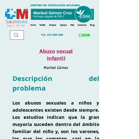
CENTRO DE PSICOLOGÍA APLICADA
Inicio
Tarifas
Terapia
Equipo
FAQ
Contacto
Blog
Reg. n
º
CS11031
Tel.
613 005 282
Abuso sexual
infantil
Maribel Gámez
Descripción del
problema
Los abusos sexuales a niños y
adolescentes existen desde siempre.
Los estudios indican que la gran
mayoría suceden dentro del ámbito
familiar del niño y, son los varones,
los que los cometen, casi en la