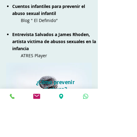
Cuentos infantiles para prevenir el
abuso sexual infantil
Blog " El Definido"
Entrevista Salvados a James Rhoden,
artista victima de abusos sexuales en la
infancia
ATRES Player
¿Cómo prevenir
el abuso?
Para que un niño pueda detectar
pronto y pedir ayuda a los adultos de su
alrededor ante un posible abuso sexual,
debe conocer ciertos indicadores que le
hagan darse cuenta de que eso puede
estar sucediéndole.