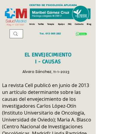
CENTRO DE PSICOLOGÍA APLICADA
Inicio
Tarifas
Terapia
Equipo
FAQ
Contacto
Blog
Reg. n
º
CS11031
Tel.
613 005 282
EL ENVEJECIMIENTO
I - CAUSAS
Alvaro Sánchez,
11-1-2023
La revista Cell publicó en junio de 2013
un artículo determinante sobre las
causas del envejecimiento de los
investigadores Carlos López-Otín
(Instituto Universitario de Oncología,
Universidad de Oviedo); Maria A. Blasco
(Centro Nacional de Investigaciones
Oncológicas, Madrid); Linda Partridge