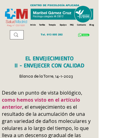
CENTRO DE PSICOLOGÍA APLICADA
Inicio
Tarifas
Terapia
Equipo
FAQ
Contacto
Blog
Reg. n
º
CS11031
Tel.
613 005 282
EL ENVEJECIMIENTO
II - ENVEJECER CON CALIDAD
Blanca de la Torre,
14-1-2023
Desde un punto de vista biológico,
como hemos visto en el artículo
anterior
, el envejecimiento es el
resultado de la acumulación de una
gran variedad de daños moleculares y
celulares a lo largo del tiempo, lo que
lleva a un descenso gradual de las