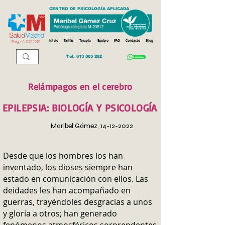
CENTRO DE PSICOLOGÍA APLICADA
Inicio
Tarifas
Terapia
Equipo
FAQ
Contacto
Blog
Reg. n
º
CS11031
Tel.
613 005 282
Relámpagos en el cerebro
EPILEPSIA: BIOLOGÍA Y PSICOLOGÍA
Maribel Gámez,
14-12-2022
Desde que los hombres los han
inventado, los dioses siempre han
estado en comunicación con ellos. Las
deidades les han acompañado en
guerras, trayéndoles desgracias a unos
y gloría a otros; han generado