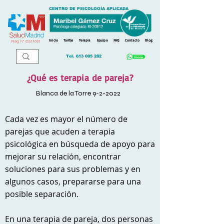
CENTRO DE PSICOLOGÍA APLICADA
Inicio
Tarifas
Terapia
Equipo
FAQ
Contacto
Blog
Reg. n
º
CS11031
Tel.
613 005 282
¿Qué es terapia de pareja?
Blanca de la Torre 9-2-2022
Cada vez es mayor el número de
parejas que acuden a terapia
psicológica en búsqueda de apoyo para
mejorar su relación, encontrar
soluciones para sus problemas y en
algunos casos, prepararse para una
posible separación.
En una terapia de pareja, dos personas