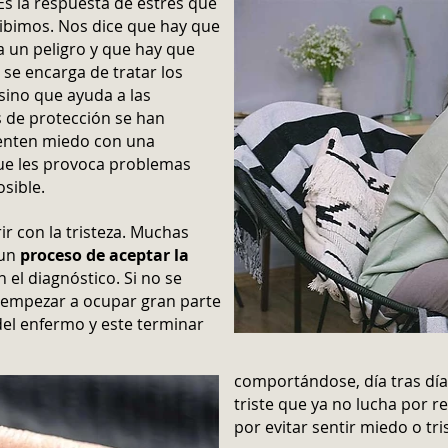
Es la respuesta de estrés que
cibimos. Nos dice que hay que
a un peligro y que hay que
 se encarga de tratar los
sino que ayuda a las
 de protección se han
ienten miedo con una
ue les provoca problemas
osible.
r con la tristeza. Muchas
 un
proceso de aceptar la
el diagnóstico. Si no se
e empezar a ocupar gran parte
el enfermo y este terminar
comportándose, día tras dí
triste que ya no lucha por 
por evitar sentir miedo o tri