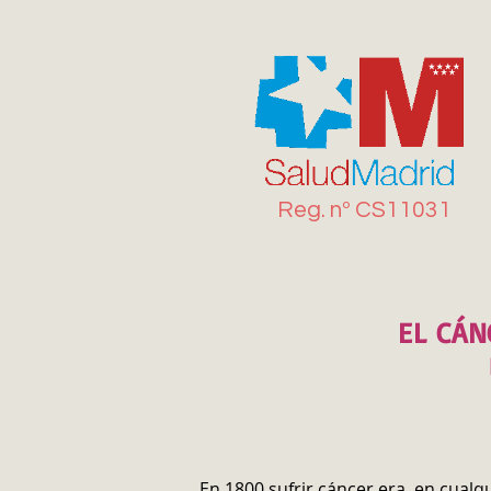
Reg. n
º
CS11031
EL CÁN
En 1800 sufrir cáncer era, en cualq