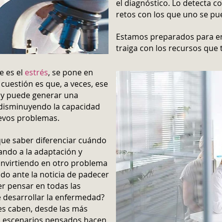
el diagnóstico. Lo detecta 
retos con los que uno se pu
Estamos preparados para enf
traiga con los recursos que
e es el
estrés
, se pone en
cuestión es que, a veces, ese
 y puede generar una
, disminuyendo la capacidad
evos problemas.
 que saber diferenciar cuándo
ando a la adaptación y
convirtiendo en otro problema
do ante la noticia de padecer
r pensar en todas las
 desarrollar la enfermedad?
es caben, desde las más
s escenarios pensados hacen