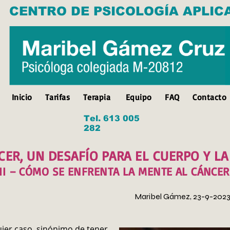
CENTRO DE PSICOLOGÍA APLIC
Inicio
Tarifas
Terapia
Equipo
FAQ
Contacto
Tel. 613 005
282
CER, UN DESAFÍO PARA EL CUERPO Y L
I
I – CÓMO SE ENFRENTA LA MENTE AL CÁNCER
Maribel Gámez, 23-9-202
uier caso, sinónimo de tener