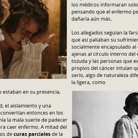
los médicos informaran solo a
pensando que el enfermo per
dañaría aún más.
Los allegados seguían la far
que así paliaban su sufrimi
socialmente encapsulado al 
ajenas al círculo interno del
tozuda y las personas que 
propios del cáncer intuían qu
serio, algo de naturaleza di
la ligera, como
o estaban en su presencia.
, el aislamiento y una
 convertían entonces en los
ía la mala suerte de padecer
ra caer enfermo. A mitad del
sos de
curas parciales
de la