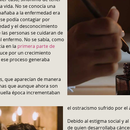
a vida. No se conocía una
añaba a la enfermedad era
 se podía
contagiar por
medad y el desconocimiento
 las personas se cuidaran de
al enfermo. No se sabía, como
ia en la
primera parte de
duce por un crecimiento
e ese proceso generaba
os, que aparecían de manera
emas que aunque ahora son
quella época incrementaban
el ostracismo sufrido por el 
Debido al estigma social y al
de quien desarrollaba cánce