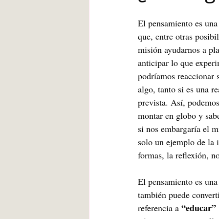
Blanca de la Torre Fernández
El pensamiento es una
que, entre otras posibi
misión ayudarnos a plan
Deberes escolares
empatía
anticipar lo que expe
podríamos reaccionar 
algo, tanto si es una re
angustia
Desarrollo infantil
prevista. Así, podemo
montar en globo y sabe
si nos embargaría el m
solo un ejemplo de la 
formas, la reflexión, 
El pensamiento es una 
también puede converti
“educar” 
referencia a 