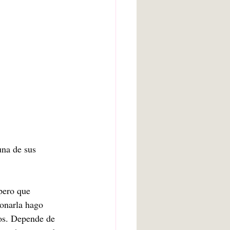
arte bruto
Inteligencia artificial
Adolescencia
una de sus 
pero que 
onarla hago 
mos. Depende de 