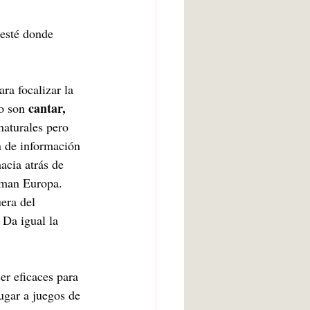
 esté donde 
ra focalizar la 
cantar, 
o son 
naturales pero 
n de información 
acia atrás de 
orman Europa. 
era del 
Da igual la 
er eficaces para 
ugar a juegos de 