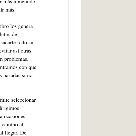
ir más a menudo, 
ir más. 
bro los genera 
bitos de 
sacarle todo su 
itar así otras 
en problemas. 
ontramos con que 
 pasadas si no 
mite seleccionar 
dirigimos 
a ocasiones 
 camino al 
l llegar. De 