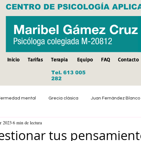
CENTRO DE PSICOLOGÍA APLIC
Inicio
Tarifas
Terapia
Equipo
FAQ
Contacto
Tel. 613 005
282
fermedad mental
Grecia clásica
Juan Fernández Blanco
r 2023
6 min de lectura
Suicidio
Discapacidad
Tristeza
Depresión
estionar tus pensamient