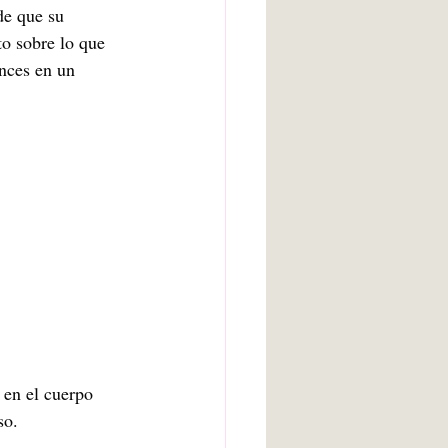
de que su 
to sobre lo que 
onces en un 
en el cuerpo 
o. 