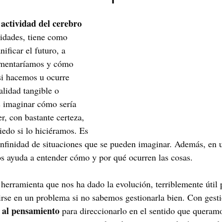
Maribel Gámez
Comunicación
Hijos
Separación
actividad del cerebro
 
lidades, tiene como 
ificar el futuro, a 
Algoritmos
cuentos infantiles
Historia de la locura
rimentaríamos y cómo 
si hacemos u ocurre 
alidad tangible o 
Transgénero
Cambio de sexo
Orientación sexual
s imaginar cómo sería 
r, con bastante certeza, 
iedo si lo hiciéramos. Es 
infinidad de situaciones que se pueden imaginar. Además, en 
nos ayuda a entender cómo y por qué ocurren las cosas.
herramienta que nos ha dado la evolución, terriblemente útil 
rse en un problema si no sabemos gestionarla bien. Con gesti
 al pensamiento
 para direccionarlo en el sentido que quera