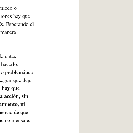
 miedo o 
ciones hay que 
és. Esperando el 
 manera 
ferentes 
 hacerlo. 
 o problemático 
seguir que deje 
hay que 
 
 acción, sin 
amiento, ni 
iencia de que 
mismo mensaje.