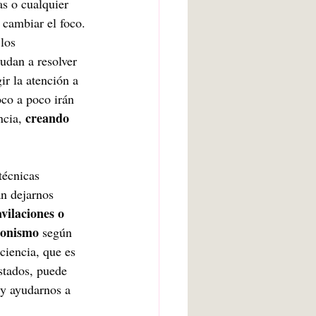
as o cualquier 
 cambiar el foco. 
los 
udan a resolver 
ir la atención a 
oco a poco irán 
creando 
cia, 
técnicas 
an dejarnos 
avilaciones o 
gonismo
 según 
ciencia, que es 
stados, puede 
y ayudarnos a 