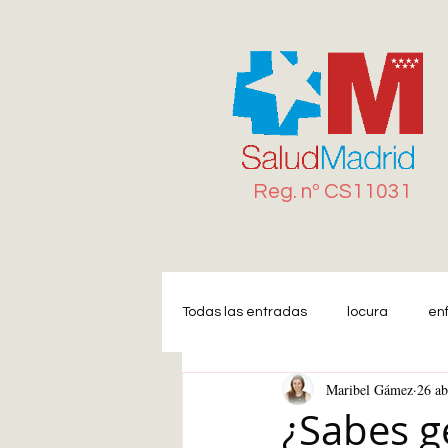
Reg. n
º
CS11031
Todas las entradas
locura
en
Maribel Gámez
26 ab
Miedo
Estrés
Ansiedad
¿Sabes g