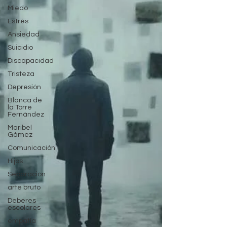
Miedo
Estrés
Ansiedad
Suicidio
Discapacidad
Tristeza
Depresión
Blanca de
la Torre
Fernández
Maribel
Gámez
Comunicación
Hijos
Separación
arte bruto
Deberes
escolares
empatía