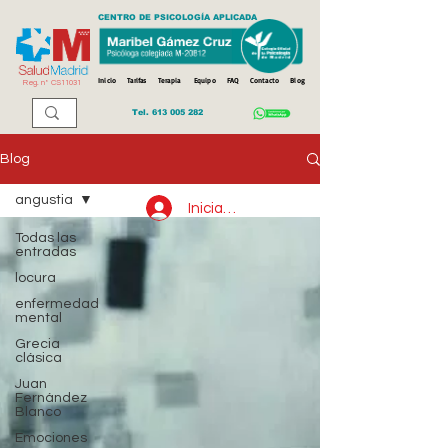
CENTRO DE PSICOLOGÍA APLICADA
Inicio
Tarifas
Terapia
Equipo
FAQ
Contacto
Blog
Reg. n
º
CS11031
Tel.
613 005 282
Blog
angustia
Iniciar sesión
Todas las
entradas
locura
enfermedad
mental
Grecia
clásica
Juan
Fernández
Blanco
Emociones