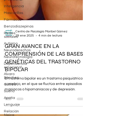
Inteligencia
Mascarillas
Fármacos
Benzodiazepinas
Redes
sociales
Autismo
Centro de Psicología Maribel Gámez
Neuroderechos
29 ene 2025
4 min de lectura
Neurotecnología
GRAN AVANCE EN LA
Dependencia
emocional
COMPRENSIÓN DE LAS BASES
Alvaro
GENÉTICAS DEL TRASTORNO
Sánchez
Guerra
BIPOLAR
Sueño
El trastorno bipolar es un trastorno psiquiátrico
Apatía
complejo, en el que se fluctúa entre episodios
Lenguaje
maníacos o hipomaníacos y de depresión.
Relación
tóxica