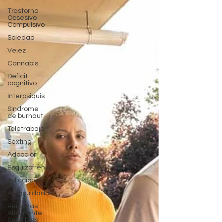
Trastorno
Obsesivo
Compulsivo
Soledad
Vejez
Cannabis
Déficit
cognitivo
Interpsiquis
Síndrome
de burnaut
Teletrabajo
Sexting
Adopción
Esquizofrenia
Adicciones
Autocuidados
Personas
Altamente
Sensibles