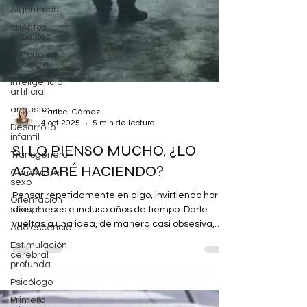
Algoritmos
cuentos
infantiles
Historia de
la locura
Inteligencia
artificial
angustia
Desarrollo
Maribel Gámez
infantil
4 oct 2025
5 min de lectura
Transgénero
SI LO PIENSO MUCHO, ¿LO
Cambio de
sexo
ACABARÉ HACIENDO?
Orientación
sexual
Pensar repetidamente en algo, invirtiendo horas,
Adolescencia
días, meses e incluso años de tiempo. Darle
Estimulación
vueltas a una idea, de manera casi obsesiva,
cerebral
repetida, con dificultades para gestionar ese
profunda
pensamiento que aparece y se impone sobre
Psicólogo
otros, de manera intrusiva. Esta es la definición
Primera
de un tipo de forma de pensar llamado “rumia”.