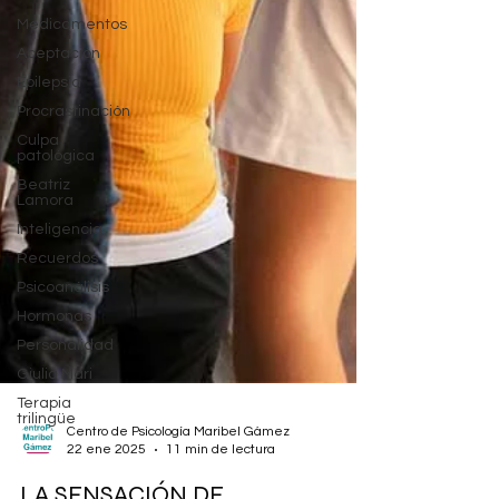
Medicamentos
Aceptación
Epilepsia
Procrastinación
Culpa
patológica
Beatriz
Lamora
Inteligencia
Recuerdos
Psicoanálisis
Hormonas
Personalidad
Giulia Mari
Terapia
trilingüe