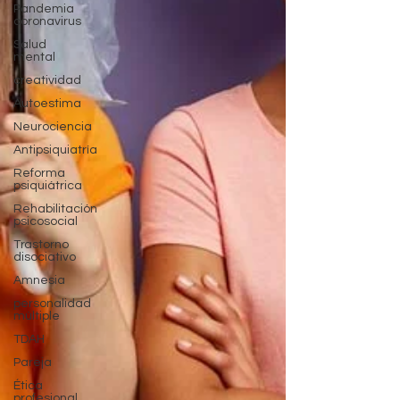
Pandemia
coronavirus
Salud
mental
creatividad
Autoestima
Neurociencia
Antipsiquiatría
Reforma
psiquiátrica
Rehabilitación
psicosocial
Trastorno
disociativo
Amnesia
personalidad
múltiple
TDAH
Pareja
Ética
profesional